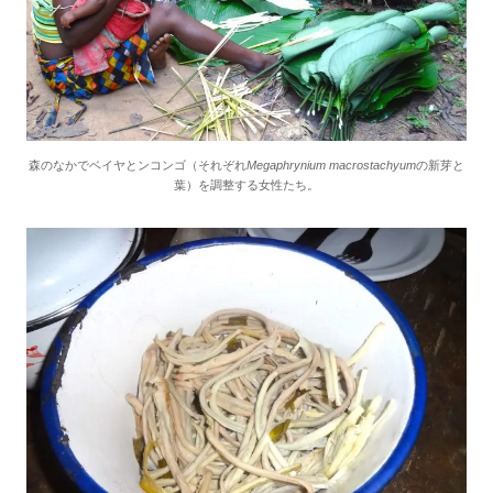
森のなかでベイヤとンコンゴ（それぞれ
Megaphrynium macrostachyum
の新芽と
葉）を調整する女性たち。