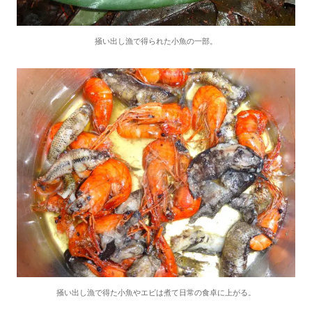
掻い出し漁で得られた小魚の一部。
掻い出し漁で得た小魚やエビは煮て日常の食卓に上がる。