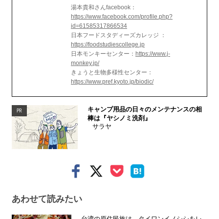
湯本貴和さんfacebook：
https://www.facebook.com/profile.php?
id=61585317866534
日本フードスタディーズカレッジ ：
https://foodstudiescollege.jp
日本モンキーセンター：
https://www.j-
monkey.jp/
きょうと生物多様性センター：
https://www.pref.kyoto.jp/biodic/
キャンプ用品の日々のメンテナンスの相
PR
棒は『ヤシノミ洗剤』
サラヤ
あわせて読みたい
台湾の原住民族は、タイワンイノシシをレ