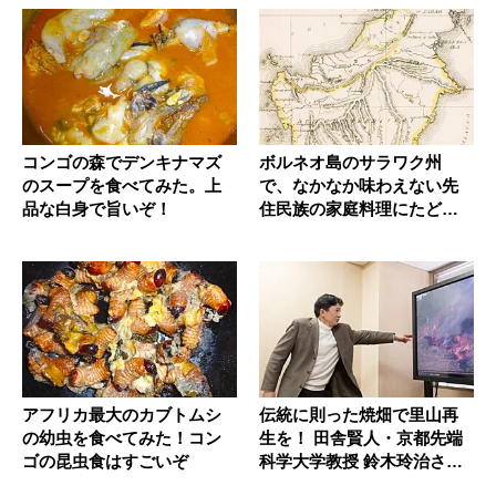
コンゴの森でデンキナマズ
ボルネオ島のサラワク州
のスープを食べてみた。上
で、なかなか味わえない先
品な白身で旨いぞ！
住民族の家庭料理にたどり
着いた！
アフリカ最大のカブトムシ
伝統に則った焼畑で里山再
の幼虫を食べてみた！コン
生を！ 田舎賢人・京都先端
ゴの昆虫食はすごいぞ
科学大学教授 鈴木玲治さん
の活...