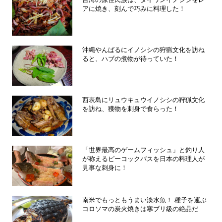
アに焼き、刻んで巧みに料理した！
沖縄やんばるにイノシシの狩猟文化を訪ね
ると、ハブの煮物が待っていた！
西表島にリュウキュウイノシシの狩猟文化
を訪ね、獲物を刺身で食らった！
「世界最高のゲームフィッシュ」と釣り人
が称えるピーコックバスを日本の料理人が
見事な刺身に！
南米でもっともうまい淡水魚！ 種子を運ぶ
コロソマの炭火焼きは寒ブリ級の絶品だ