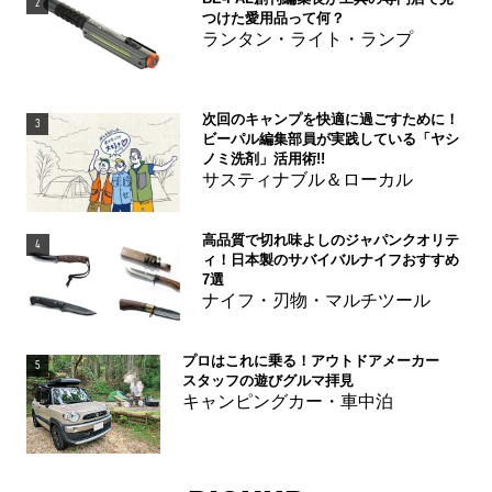
2
つけた愛用品って何？
ランタン・ライト・ランプ
次回のキャンプを快適に過ごすために！
3
ビーパル編集部員が実践している「ヤシ
ノミ洗剤」活用術!!
サスティナブル＆ローカル
高品質で切れ味よしのジャパンクオリテ
4
ィ！日本製のサバイバルナイフおすすめ
7選
ナイフ・刃物・マルチツール
プロはこれに乗る！アウトドアメーカー
5
スタッフの遊びグルマ拝見
キャンピングカー・車中泊