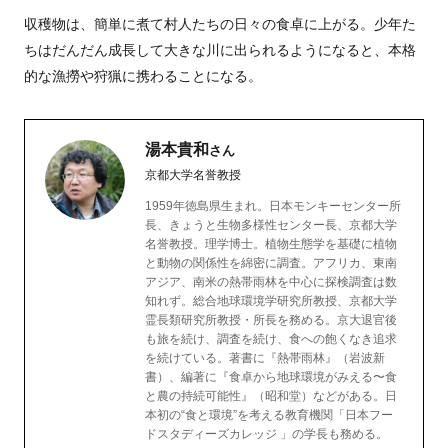
収穫物は、簡単に煮て村人たちの日々の食卓に上がる。少年た
ちはだんだん成長して大きな川に出られるようになると、本格
的な漁撈や狩猟に携わることになる。
湯本貴和
さん
京都大学名誉教授
1959年徳島県生まれ。日本モンキーセンター所
長、きょうと生物多様性センター長、京都大学
名誉教授。理学博士。植物生態学を基礎に植物
と動物の関係性を綿密に調査。アフリカ、東南
アジア、南米の熱帯雨林を中心に探検調査は数
知れず。総合地球環境学研究所教授、京都大学
霊長類研究所教授・所長を務める。京大退官後
も旅を続け、調査を続け、食への飽くなき追求
を続けている。著書に『熱帯雨林』（岩波新
書）、編著に『食卓から地球環境がみえる〜食
と農の持続可能性』（昭和堂）などがある。日
本初の“食と環境”を考える教育機関「日本フー
ドスタディーズカレッジ 」の学長も務める。