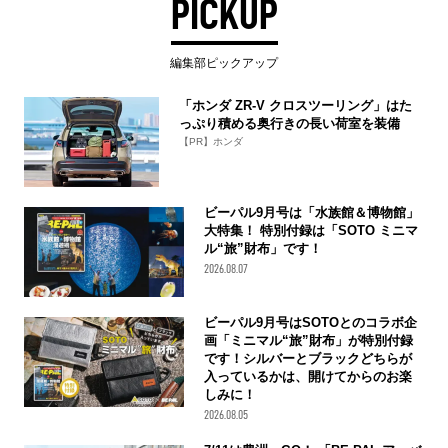
PICKUP
編集部ピックアップ
「ホンダ ZR-V クロスツーリング」はた
っぷり積める奥行きの長い荷室を装備
【PR】ホンダ
ビーパル9月号は「水族館＆博物館」
大特集！ 特別付録は「SOTO ミニマ
ル“旅”財布」です！
2026.08.07
ビーパル9月号はSOTOとのコラボ企
画「ミニマル“旅”財布」が特別付録
です！シルバーとブラックどちらが
入っているかは、開けてからのお楽
しみに！
2026.08.05