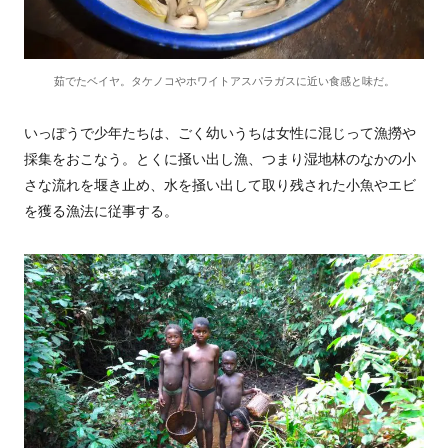
茹でたベイヤ。タケノコやホワイトアスパラガスに近い食感と味だ。
いっぽうで少年たちは、ごく幼いうちは女性に混じって漁撈や
採集をおこなう。とくに掻い出し漁、つまり湿地林のなかの小
さな流れを堰き止め、水を掻い出して取り残された小魚やエビ
を獲る漁法に従事する。