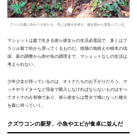
ワンバの森に向かう少女たち。手には種火を持ち、籠を額から背負っている。
マシェットは森で生きる彼ら彼女らの生活必需品で、多くはブ
ラジル製で街から買ってくるものだ。焼畑の地拵えや樹木の伐
採、薪の調整から肉や魚の調理まで、マシェットなしの生活は
考えられない。
少年少女が持っているのは、オトナたちのお下がりだろう。マ
ッチやライターなど現金で購入しなければならないものはすべ
てオトナの占有物であり、彼ら彼女らは焚火で熾になった種火
を森に持っていく。
クズウコンの新芽、小魚やエビが食卓に並んだ