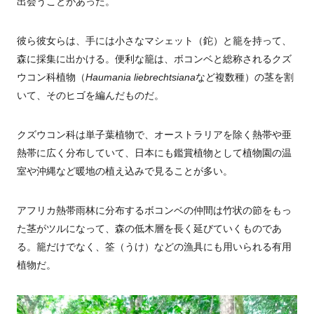
出会うことがあった。
彼ら彼女らは、手には小さなマシェット（鉈）と籠を持って、
森に採集に出かける。便利な籠は、ボコンベと総称されるクズ
ウコン科植物（
Haumania liebrechtsiana
など複数種）の茎を割
いて、そのヒゴを編んだものだ。
クズウコン科は単子葉植物で、オーストラリアを除く熱帯や亜
熱帯に広く分布していて、日本にも鑑賞植物として植物園の温
室や沖縄など暖地の植え込みで見ることが多い。
アフリカ熱帯雨林に分布するボコンベの仲間は竹状の節をもっ
た茎がツルになって、森の低木層を長く延びていくものであ
る。籠だけでなく、筌（うけ）などの漁具にも用いられる有用
植物だ。