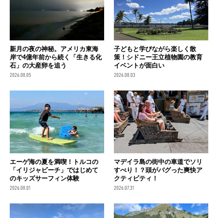
新月の夜の神秘。アメリカ東海
子どもと学びながら楽しく散
岸で4億年前から続く「生きる化
策！シドニー王立植物園の教育
石」の大産卵を追う
イベントが面白い
2026.08.05
2026.08.03
エーゲ海の夏を満喫！トルコの
マデイラ島の街中の車道でソリ
「イリジャビーチ」ではじめて
すべり！？頭がバグった爽快ア
のキッズサーフィン体験
クティビティ！
2026.08.01
2026.07.31