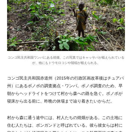
コンゴ民主共和国ワンバにある焼畑。この写真ではキャッサバが植えられている
が、他にもトウモロコシや陸稲が植えられる。
コンゴ民主共和国赤道州（
2015
年の行政区画改革後はチュアパ
州）にあるボノボの調査拠点・ワンバ。ボノボ調査のため、早
朝からヘッドライトをつけて村から森への路を急ぐ。ボノボが
寝床から出る前に、昨晩の休場まで辿り着きたいからだ。
村から森に通う途中には、村人たちの焼畑がある。この土地に
住む人たちは、ボンガンドと呼ばれている。彼ら彼女らは村に