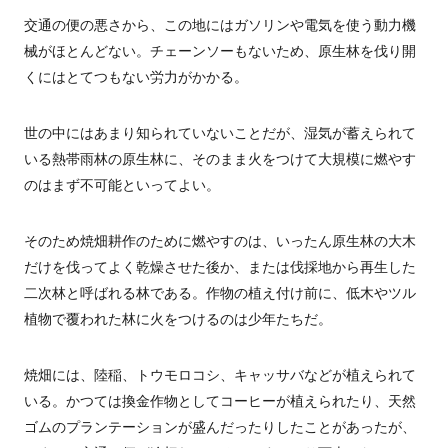
交通の便の悪さから、この地にはガソリンや電気を使う動力機
械がほとんどない。チェーンソーもないため、原生林を伐り開
くにはとてつもない労力がかかる。
世の中にはあまり知られていないことだが、湿気が蓄えられて
いる熱帯雨林の原生林に、そのまま火をつけて大規模に燃やす
のはまず不可能といってよい。
そのため焼畑耕作のために燃やすのは、いったん原生林の大木
だけを伐ってよく乾燥させた後か、または伐採地から再生した
二次林と呼ばれる林である。作物の植え付け前に、低木やツル
植物で覆われた林に火をつけるのは少年たちだ。
焼畑には、陸稲、トウモロコシ、キャッサバなどが植えられて
いる。かつては換金作物としてコーヒーが植えられたり、天然
ゴムのプランテーションが盛んだったりしたことがあったが、