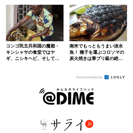
コンゴ民主共和国の魔都・
南米でもっともうまい淡水
キンシャサの食堂ではヤ
魚！ 種子を運ぶコロソマの
ギ、ニシキヘビ、そしてザ
炭火焼きは寒ブリ級の絶品
リガニも！
だ
Recommended by