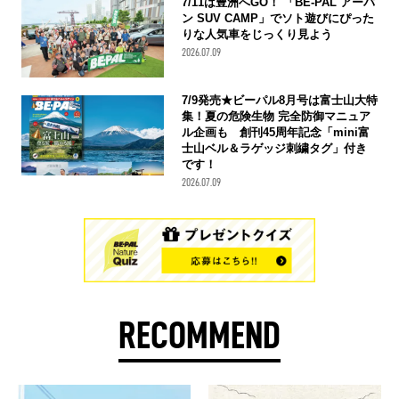
7/11は豊洲へGO！ 「BE-PAL アーバ
ン SUV CAMP」でソト遊びにぴった
りな人気車をじっくり見よう
2026.07.09
7/9発売★ビーパル8月号は富士山大特
集！夏の危険生物 完全防御マニュア
ル企画も 創刊45周年記念「mini富
士山ベル＆ラゲッジ刺繍タグ」付き
です！
2026.07.09
RECOMMEND