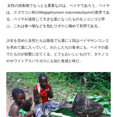
女性の採集物でもっとも重要なのは、ベイヤであろう。ベイヤ
は、クズウコン科の
Megaphrynium macrostachyum
の新芽であ
る。ベイヤが成長して大きな葉になったものをンコンゴと呼
ぶ。これは食べ物などを包むリボケに極めて有用である。
少女を含めた女性たちは最低でも週に１回はベイヤやンコンゴ
を求めて森に入っていく。わたしたちの食卓にも、ベイヤの茹
でたものが頻繁に出てくる。とてもおいしいもので、タケノコ
やホワイトアスパラガスにも似た食感と味だ。