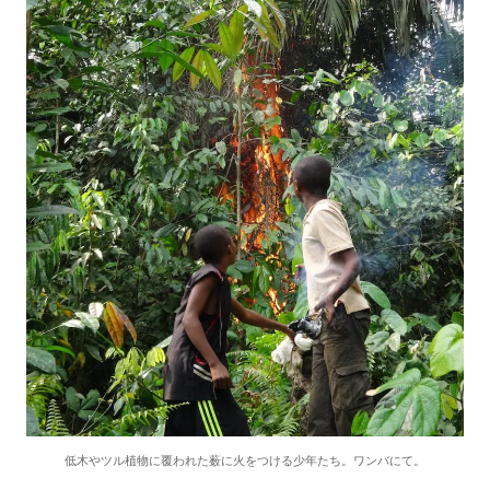
低木やツル植物に覆われた薮に火をつける少年たち。ワンバにて。