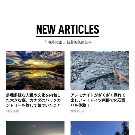
NEW ARTICLES
『 海外の旅 』新着編集部記事
多種多様な人種や文化を内包し
アンモナイトがざくざく採れて
た大きな森。カナダのバックカ
楽しい～！ドイツ南部で化石堀
ントリーを旅して気づいたこと
りを体験！
2026.08.06
2026.08.06