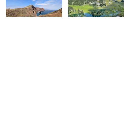
固有種の宝庫・マデイラ島で
スイス・シュトックホルン山の
「岬めぐり」の大パノラマトレ
絶景を満喫するバリアフリーな
ッキング！
ハイキング！ベビーカーや車い
すでも楽しめる！
2026.07.30
2026.07.30
消費税の価格表記について
記事内の価格は基本的に総額（税込）表記です。2021年3月以前の記事に関し
ては（税抜）表示の場合もあります。
お問い合わせ
利用規約