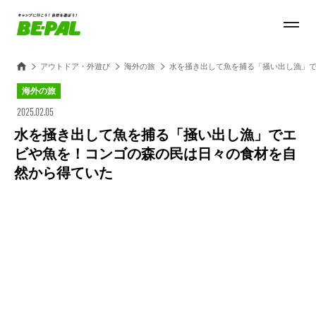
アウトドア・外遊び
海外の旅
水を掻き出して魚を捕る「掻い出し漁」
海外の旅
2025.02.05
水を掻き出して魚を捕る「掻い出し漁」でエ
ビや魚を！コンゴの森の民は日々の食材を自
然から得ていた
Loaded
:
100.00%
/
Unmute