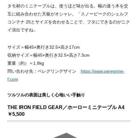
タモ材のミニテーブルは、使うほど味が出る。幅の違う木を交
互に組み合わせた天板がオシャレ。「スノーピークのシェルフ
コンテナ 25とサイズを合わせることで、フタにできるのがニク
イ演出ですね」
サイズ＝幅45×奥行き32.5×高さ17cm
収納サイズ＝幅45×奥行き32.5×高さ7.3cm
重量（約）＝1.8kg
問い合わせ先：ペレグリンデザイン
https://www.peregrine-
f.com
ツルツルの表面は美しく心地いい手触り
THE IRON FIELD GEAR／ホーローミニテーブル A4
￥5,500