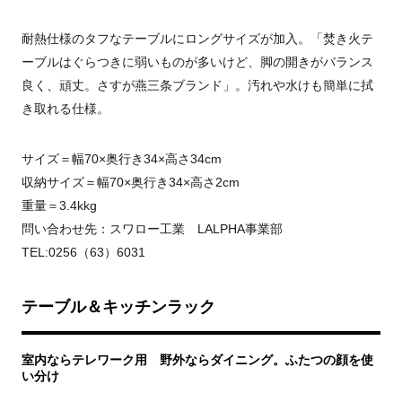
耐熱仕様のタフなテーブルにロングサイズが加入。「焚き火テ
ーブルはぐらつきに弱いものが多いけど、脚の開きがバランス
良く、頑丈。さすが燕三条ブランド」。汚れや水けも簡単に拭
き取れる仕様。
サイズ＝幅70×奥行き34×高さ34cm
収納サイズ＝幅70×奥行き34×高さ2cm
重量＝3.4kkg
問い合わせ先：スワロー工業 LALPHA事業部
TEL:0256（63）6031
テーブル＆キッチンラック
室内ならテレワーク用 野外ならダイニング。ふたつの顔を使
い分け