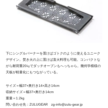
下にシングルバーナーを置けばゴトクのように使えるユニーク
デザイン。焚き火の上に置けば直火料理も可能。コンパクトな
がら耐荷重20㎏でダッチオーブンもへっちゃら。幾何学模様の
天板が軽量化にもつながっている。
サイズ＝幅37×奥行き14×高さ14cm
収納サイズ＝幅37×奥行き14cm
重量＝1.2kg
問い合わせ先：ZULUGEAR zg-info@zulu-gear.jp