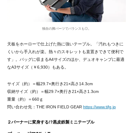
独自の脚パーツでバランスも◎。
天板をホーローで仕上げた熱に強いテーブル。「汚れもつきに
くいから手入れが楽。熱々のスキレットも直置きできて便利で
す」。バッグに収まるA4サイズのほか、デュオキャンプに最適
なA3サイズ（￥6,930）もある。
サイズ（約）＝幅29.7×奥行き21×高さ14.3cm
収納サイズ（約）＝幅29.7×奥行き21×高さ1.3cm
重量（約）＝660ｇ
問い合わせ先：THE IRON FIELD GEAR
https://www.tifg.jp
２バーナーに変身する!?黒皮鉄製ミニテーブル