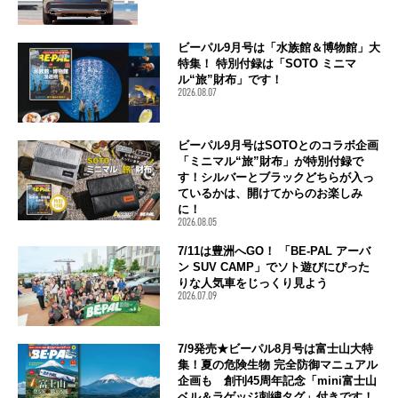
ビーパル9月号は「水族館＆博物館」大
特集！ 特別付録は「SOTO ミニマ
ル“旅”財布」です！
2026.08.07
ビーパル9月号はSOTOとのコラボ企画
「ミニマル“旅”財布」が特別付録で
す！シルバーとブラックどちらが入っ
ているかは、開けてからのお楽しみ
に！
2026.08.05
7/11は豊洲へGO！ 「BE-PAL アーバ
ン SUV CAMP」でソト遊びにぴった
りな人気車をじっくり見よう
2026.07.09
7/9発売★ビーパル8月号は富士山大特
集！夏の危険生物 完全防御マニュアル
企画も 創刊45周年記念「mini富士山
ベル＆ラゲッジ刺繍タグ」付きです！