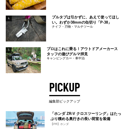
プルタブは引かずに、あえて使ってほし
4
い。わずか38mmの缶切り「P-38」
ナイフ・刃物・マルチツール
プロはこれに乗る！アウトドアメーカース
5
タッフの遊びグルマ拝見
キャンピングカー・車中泊
PICKUP
編集部ピックアップ
「ホンダ ZR-V クロスツーリング」はたっ
ぷり積める奥行きの長い荷室を装備
【PR】ホンダ