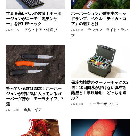
世界最高レベルの数値！ホーボ
ホーボージュンが愛用中のヘッ
ージュンがニーモ「黒テンサ
ドランプ、ペツル「ティカ・コ
ー」を試用チェック
ア」の魅力とは
2026.02.22
アウトドア・外遊び
2025.12.17
ランタン・ライト・ラン
プ
保冷力抜群のクーラーボックス2
選！10日間氷が溶けない真空断
持っている数は20本！ホーボー
熱型と工事現場用、どっちを選
ジュンが特に気に入っているガ
ぶ？
ーバーグほか「モーラナイフ」3
選
2023.08.05
クーラーボックス
2025.06.01
道具・ギア