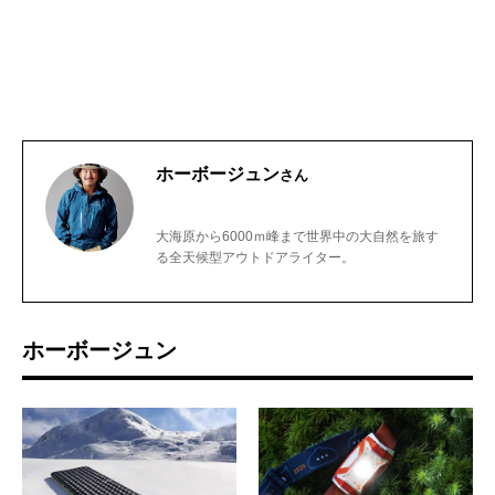
ホーボージュン
さん
大海原から6000ｍ峰まで世界中の大自然を旅す
る全天候型アウトドアライター。
ホーボージュン