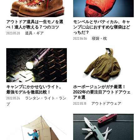
アウトドア道具は一生モノを選
モンベルとサバティカル、キャ
べ！達人が教える７つのコツ
ンプに山におすすめな寝袋はど
っちだ？
2023.05.20
道具・ギア
2022.06.06
寝袋・枕
ホーボージュンがガチ厳選！
キャンプにかかせないライト。
2022年の要注目アウトドアウェ
最強モデルを徹底比較！
ア８選
2022.05.24
ランタン・ライト・ラン
2022.05.18
アウトドアウェア
プ