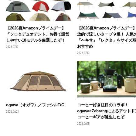
【2026夏Amazonプライムデー】
【2026夏Amazonプライムデー
「ソロ＆デュオテント」お得で設営
放的で涼しいタープ９選！ 人気
しやすい18モデルを厳選したぞ！
「ヘキサ」「レクタ」をサイズ
おすすめ
2026.07.10
2026.07.10
ogawa（オガワ）／ファシルT/C
コーヒー好き注目のコラボ！
ogawa×Zebrangによるアウトド
2026.06.21
コーヒーギアが誕生したぞ
2026.06.15