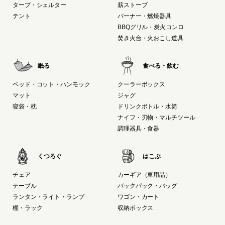
タープ・シェルター
薪ストーブ
テント
バーナー・燃焼器具
BBQグリル・炭火コンロ
焚き火台・火おこし道具
眠る
食べる・飲む
ベッド・コット・ハンモック
クーラーボックス
マット
ジャグ
寝袋・枕
ドリンクボトル・水筒
ナイフ・刃物・マルチツール
調理器具・食器
くつろぐ
はこぶ
チェア
カーギア（車用品）
テーブル
バックパック・バッグ
ランタン・ライト・ランプ
ワゴン・カート
棚・ラック
収納ボックス