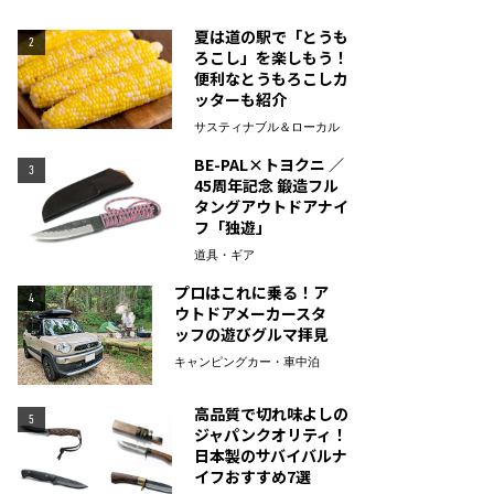
夏は道の駅で「とうも
2
ろこし」を楽しもう！
便利なとうもろこしカ
ッターも紹介
サスティナブル＆ローカル
BE-PAL×トヨクニ ／
3
45周年記念 鍛造フル
タングアウトドアナイ
フ「独遊」
道具・ギア
プロはこれに乗る！ア
4
ウトドアメーカースタ
ッフの遊びグルマ拝見
キャンピングカー・車中泊
高品質で切れ味よしの
5
ジャパンクオリティ！
日本製のサバイバルナ
イフおすすめ7選