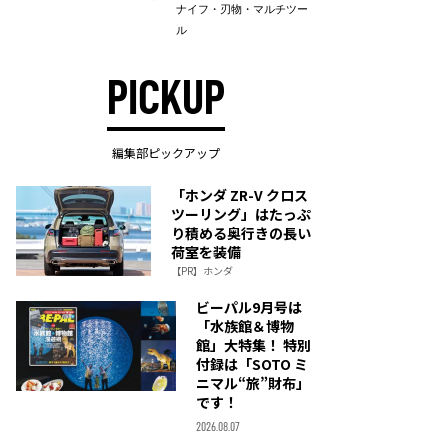
ナイフ・刃物・マルチツー
ル
PICKUP
編集部ピックアップ
「ホンダ ZR-V クロス
ツーリング」はたっぷ
り積める奥行きの長い
荷室を装備
【PR】ホンダ
ビーパル9月号は
「水族館＆博物
館」大特集！ 特別
付録は「SOTO ミ
ニマル“旅”財布」
です！
2026.08.07