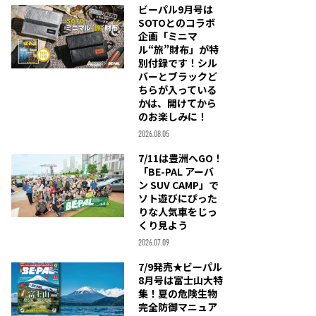
ビーパル9月号は
SOTOとのコラボ
企画「ミニマ
ル“旅”財布」が特
別付録です！シル
バーとブラックど
ちらが入っている
かは、開けてから
のお楽しみに！
2026.08.05
7/11は豊洲へGO！
「BE-PAL アーバ
ン SUV CAMP」で
ソト遊びにぴった
りな人気車をじっ
くり見よう
2026.07.09
7/9発売★ビーパル
8月号は富士山大特
集！夏の危険生物
完全防御マニュア