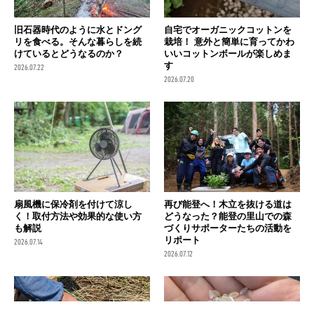
旧石器時代のように水とドング
自宅でオーガニックコットンを
リを食べる。そんな暮らしを続
栽培！ 意外と簡単に育ってかわ
けているとどうなるのか？
いいコットンボールが楽しめま
す
2026.07.22
2026.07.20
扇風機に保冷剤を付けて涼し
再び能登へ！木立を抜ける道は
く！取付方法や効果的な使い方
どうなった？能登の里山での森
も解説
づくりサポーターたちの活動を
リポート
2026.07.14
2026.07.12