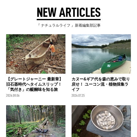
NEW ARTICLES
『 ナチュラルライフ 』新着編集部記事
【グレートジャーニー 最新章】
カヌー&ギア代を森の恵みで取り
旧石器時代へタイムスリップ！
戻せ！ ユーコン流・植物採集ラ
「気付き」の醍醐味を知る旅
イフ
2026.08.06
2026.07.25