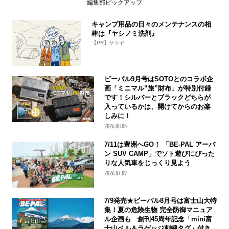
編集部ピックアップ
キャンプ用品の日々のメンテナンスの相
棒は『ヤシノミ洗剤』
【PR】サラヤ
ビーパル9月号はSOTOとのコラボ企
画「ミニマル“旅”財布」が特別付録
です！シルバーとブラックどちらが
入っているかは、開けてからのお楽
しみに！
2026.08.05
7/11は豊洲へGO！ 「BE-PAL アーバ
ン SUV CAMP」でソト遊びにぴった
りな人気車をじっくり見よう
2026.07.09
7/9発売★ビーパル8月号は富士山大特
集！夏の危険生物 完全防御マニュア
ル企画も 創刊45周年記念「mini富
士山ベル＆ラゲッジ刺繍タグ」付き