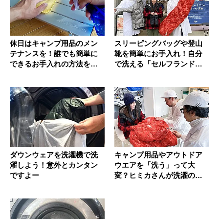
休日はキャンプ用品のメン
スリーピングバッグや登山
テナンスを！誰でも簡単に
靴を簡単にお手入れ！自分
できるお手入れの方法を紹
で洗える「セルフランドリ
介
ー」を体...
ダウンウェアを洗濯機で洗
キャンプ用品やアウトドア
濯しよう！意外とカンタン
ウエアを「洗う」って大
ですよー
変？ヒミカさんが洗濯のプ
ロに疑問を...