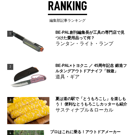
RANKING
編集部記事ランキング
BE-PAL創刊編集長が工具の専門店で見
1
つけた愛用品って何？
ランタン・ライト・ランプ
BE-PAL×トヨクニ ／ 45周年記念 鍛造フ
2
ルタングアウトドアナイフ「独遊」
道具・ギア
夏は道の駅で「とうもろこし」を楽しも
3
う！ 便利なとうもろこしカッターも紹介
サスティナブル＆ローカル
プロはこれに乗る！アウトドアメーカー
4