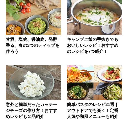
甘酒、塩麹、醤油麹。発酵
キャンプご飯の手抜きでも
香る、春の3つのディップを
おいしいレシピ！おすすめ
作ろう
のレシピを7つ紹介！
意外と簡単だったカッテー
簡単パスタのレシピ21選｜
ジチーズの作り方！おすす
アウトドアでも楽々！定番
めレシピも２品紹介
人気や和風メニューも紹介