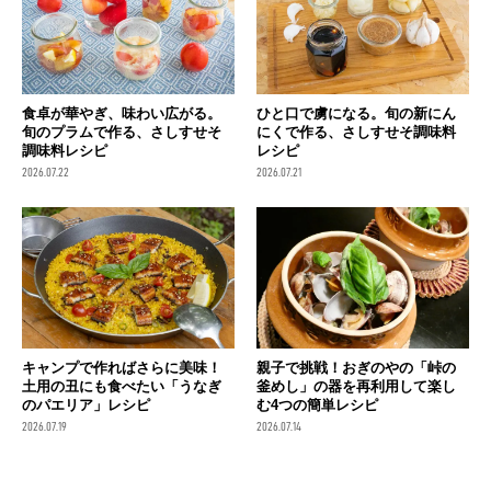
食卓が華やぎ、味わい広がる。
ひと口で虜になる。旬の新にん
旬のプラムで作る、さしすせそ
にくで作る、さしすせそ調味料
調味料レシピ
レシピ
2026.07.22
2026.07.21
キャンプで作ればさらに美味！
親子で挑戦！おぎのやの「峠の
土用の丑にも食べたい「うなぎ
釜めし」の器を再利用して楽し
のパエリア」レシピ
む4つの簡単レシピ
2026.07.19
2026.07.14