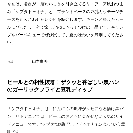
今回は、暑さが一層おいしさを引き立てるリトアニア風おつま
み「ケプタドゥオナ」と、プラントベースの豆乳カッテージチ
ーズを組み合わせたレシピを紹介します。キーンと冷えたビー
ルにぴったり！外で楽しむのにうってつけの一品です。キャン
プやバーベキューでぜひ試して、夏の味わいを満喫してくださ
い。
Text
山本由美
ビールとの相性抜群！ザクッと香ばしい黒パン
のガーリックフライと豆乳ディップ
「ケプタドゥオナ」は、にんにくの風味がクセになる揚げ黒パ
ン。リトアニアでは、ビールのおともに欠かせない人気のサイ
ドメニューです。”ケプタ”は揚げた、”ドゥオナ”はパンという意
味です。