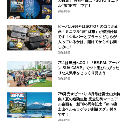
大特集！ 特別付録は「SOTO ミニマ
ル“旅”財布」です！
2026.08.07
ビーパル9月号はSOTOとのコラボ企
画「ミニマル“旅”財布」が特別付録
です！シルバーとブラックどちらが
入っているかは、開けてからのお楽
しみに！
2026.08.05
7/11は豊洲へGO！ 「BE-PAL アーバ
ン SUV CAMP」でソト遊びにぴった
りな人気車をじっくり見よう
2026.07.09
7/9発売★ビーパル8月号は富士山大特
集！夏の危険生物 完全防御マニュア
ル企画も 創刊45周年記念「mini富
士山ベル＆ラゲッジ刺繍タグ」付き
です！
2026.07.09