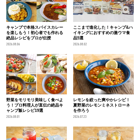
キャンプで本格スパイスカレー
ここまで進化した！キャンプ&ハ
を楽しもう！初心者でも作れる
イキングにおすすめの激ウマ食
絶品レシピをプロが伝授
品5選
2026.08.06
2026.08.02
野菜をモリモリ美味しく食べよ
レモンを絞った爽やかレシピ！
う！プロ料理人が直伝の絶品キ
夏野菜のレモンミネストローネ
ャンプ飯レシピ19選
を作ろう
2026.08.01
2026.07.23