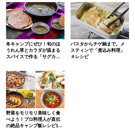
冬キャンプにぜひ！旬のほ
パスタからチゲ鍋まで。メ
うれん草とカラダが温まる
スティンで「煮込み料理」
スパイスで作る「サグカレ
４レシピ
ー」
野菜をモリモリ美味しく食
べよう！プロ料理人が直伝
の絶品キャンプ飯レシピ19
選