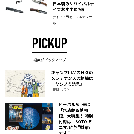
日本製のサバイバルナ
イフおすすめ7選
ナイフ・刃物・マルチツー
ル
PICKUP
編集部ピックアップ
キャンプ用品の日々の
メンテナンスの相棒は
『ヤシノミ洗剤』
【PR】サラヤ
ビーパル9月号は
「水族館＆博物
館」大特集！ 特別
付録は「SOTO ミ
ニマル“旅”財布」
です！