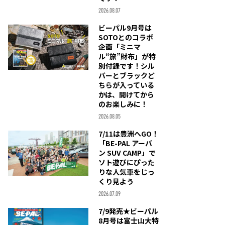
2026.08.07
ビーパル9月号は
SOTOとのコラボ
企画「ミニマ
ル“旅”財布」が特
別付録です！シル
バーとブラックど
ちらが入っている
かは、開けてから
のお楽しみに！
2026.08.05
7/11は豊洲へGO！
「BE-PAL アーバ
ン SUV CAMP」で
ソト遊びにぴった
りな人気車をじっ
くり見よう
2026.07.09
7/9発売★ビーパル
8月号は富士山大特