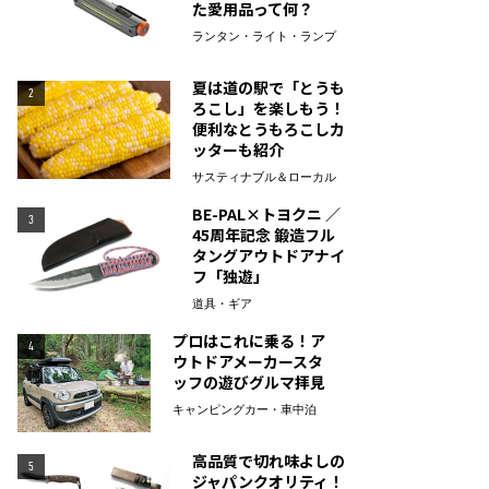
た愛用品って何？
ランタン・ライト・ランプ
夏は道の駅で「とうも
2
ろこし」を楽しもう！
便利なとうもろこしカ
ッターも紹介
サスティナブル＆ローカル
BE-PAL×トヨクニ ／
3
45周年記念 鍛造フル
タングアウトドアナイ
フ「独遊」
道具・ギア
プロはこれに乗る！ア
4
ウトドアメーカースタ
ッフの遊びグルマ拝見
キャンピングカー・車中泊
高品質で切れ味よしの
5
ジャパンクオリティ！