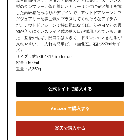
真空耐熱構造で、保温力・保冷力ともに優れたステンレス
製のタンブラー。落ち着いたカラーリングに光沢加工を施
した高級感たっぷりのデザインで、アウトドアシーンにラ
グジュアリーな雰囲気をプラスしてくれそうなアイテム
だ。アウトドアシーンで特に気になるほこりや虫などの異
物が入りにくいスライド式の飲み口が採用されている。ま
た、蓋を外せば、開口部は大きく、ドリンクや大きな氷が
入れやすい。手入れも簡単だ。（画像左。右は880mlサイ
ズ）
サイズ：約9×9.4×17.5（h）cm
容量：590ml
重量：約350g
公式サイトで購入する
Amazonで購入する
楽天で購入する