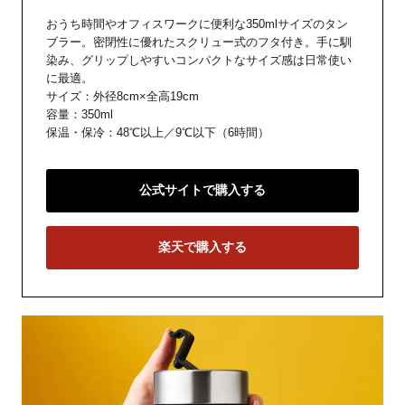
おうち時間やオフィスワークに便利な350mlサイズのタン
ブラー。密閉性に優れたスクリュー式のフタ付き。手に馴
染み、グリップしやすいコンパクトなサイズ感は日常使い
に最適。
サイズ：外径8cm×全高19cm
容量：350ml
保温・保冷：48℃以上／9℃以下（6時間）
公式サイトで購入する
楽天で購入する