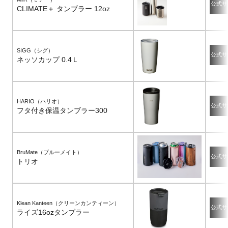
公式サ
CLIMATE＋ タンブラー 12oz
SIGG（シグ）
公式サ
ネッソカップ 0.4Ｌ
HARIO（ハリオ）
公式サ
フタ付き保温タンブラー300
BruMate（ブルーメイト）
公式サ
トリオ
Klean Kanteen（クリーンカンティーン）
公式サ
ライズ16ozタンブラー