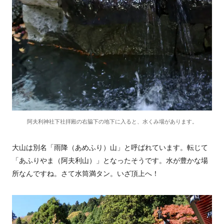
阿夫利神社下社拝殿の右脇下の地下に入ると、水くみ場があります。
大山は別名「雨降（あめふり）山」と呼ばれています。転じて
「あふりやま（阿夫利山）」となったそうです。水が豊かな場
所なんですね。さて水筒満タン。いざ頂上へ！