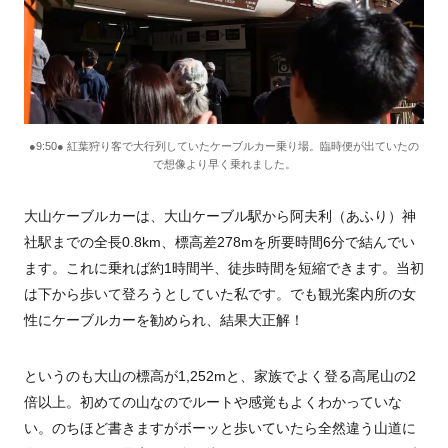
●9:50● 紅葉狩り客で大行列していたケーブルカー乗り場。臨時便が出ていたの
で想像より早く乗れました。
大山ケーブルカーは、大山ケーブル駅から阿夫利（あふり）神
社駅までの全長0.8km、標高差278mを所要時間6分で結んでい
ます。これに乗れば約1時間半、徒歩時間を短縮できます。当初
は下から歩いて登ろうとしていた私です。でも観光案内所の女
性にケーブルカーを勧められ、結果大正解！
というのも大山の標高が1,252mと、家族でよく登る高尾山の2
倍以上。初めての山なのでルートや感覚もよくわかっていな
い。のちほど書きますがボーッと歩いていたら全然違う山道に