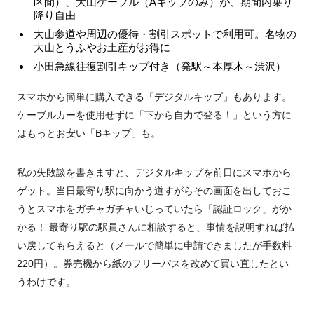
区間）、大山ケーブル（Aキップのみ）が、期間内乗り
降り自由
大山参道や周辺の優待・割引スポットで利用可。名物の
大山とうふやお土産がお得に
小田急線往復割引キップ付き（発駅～本厚木～渋沢）
スマホから簡単に購入できる「デジタルキップ」もあります。
ケーブルカーを使用せずに「下から自力で登る！」という方に
はもっとお安い「Bキップ」も。
私の失敗談を書きますと、デジタルキップを前日にスマホから
ゲット。当日最寄り駅に向かう道すがらその画面を出しておこ
うとスマホをガチャガチャいじっていたら「認証ロック」がか
かる！ 最寄り駅の駅員さんに相談すると、事情を説明すれば払
い戻してもらえると（メールで簡単に申請できましたが手数料
220円）。券売機から紙のフリーパスを改めて買い直したとい
うわけです。