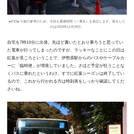
●8:53● ※旅の参考のため、今回も通過時間（一番左）を表記します。旅をした
のは2024年11月28日。
自宅を7時10分に出発。先ほど書いたとおり乗ろうと思ってい
た電車が行ってしまったのですが、ラッキーなことにこの日は
紅葉が見ごろということで、伊勢原駅からのバスやケーブルカ
ーに「臨時便」が増発していました。さほど予定が狂うことな
くバスに乗れたというわけ。すでに紅葉シーズンは終了してい
るので、これから行かれる方は時刻表をしっかり確認してくだ
さいね。