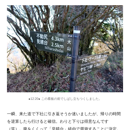
●12:20● この看板の前でしばし立ちつくしました。
一瞬、来た道で下社に引き返そうか迷いましたが、帰りの時間
を逆算したら行けると確信。わりと下りは得意なんです
（笑）。腹をくくって「見晴台」経由で周遊することに決定。