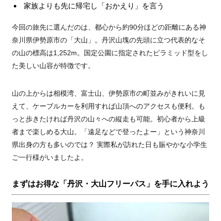
家族よりも先に帰宅し「おかえり」を言う
今回の旅先に選んだのは、都心から約90分ほどの距離にある神
奈川県伊勢原市の「大山」。丹沢山塊の先頭に立つ代表的なそ
の山の標高は1,252m。国定公園に指定されたピラミッド型をし
た美しい山容が特徴です。
山の上からは相模湾、富士山、伊勢原市の町並みがきれいに見
えて、ケーブルカーを利用すれば山頂へのアクセスも便利。も
っと歩きたければ丹沢の山々への縦走も可能。初心者から上級
者まで楽しめる大山。「遠足などで登ったよー」という神奈川
県出身の方も多いのでは？ 実際私が訪れた日も賑やかな小学生
ご一行様がいましたよ。
まずはお得な「丹沢・大山フリーパス」を手に入れよう