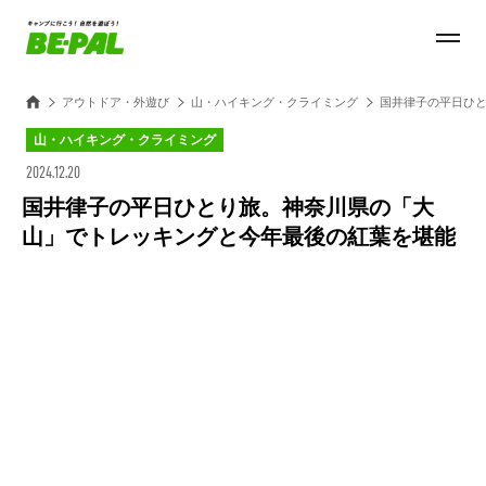
アウトドア・外遊び
山・ハイキング・クライミング
国井律子の平日ひ
山・ハイキング・クライミング
2024.12.20
国井律子の平日ひとり旅。神奈川県の「大
山」でトレッキングと今年最後の紅葉を堪能
Loaded
:
100.00%
/
Unmute