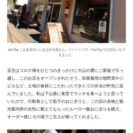
●9:28● こま参道沿いにある弁当屋さん。イートイン可、PayPayでの支払いもで
きました。
店主はコロナ禍をひとつのきっかけに大山の麓にご家族で引っ
越し、このお店をオープンされたそう。自家栽培の地野菜やジ
ビエなど、土地の食材にこだわったできたての弁当が軒先に並
んでいました。私は下山後に食堂でランチを食べようと思って
いたので、行動食として筋子のおにぎりと、この店の名物と観
光案内所の女性に教えてもらったルーロー飯おにぎりを購入。
オーダー後にその場でご主人が握ってくれました。