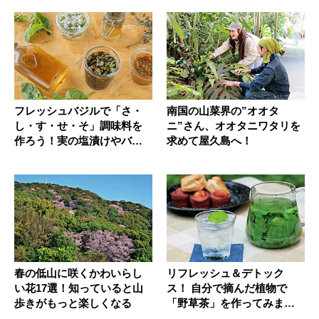
フレッシュバジルで「さ・
南国の山菜界の”オオタ
し・す・せ・そ」調味料を
ニ”さん、オオタニワタリを
作ろう！実の塩漬けやバジ
求めて屋久島へ！
ルシロッ...
春の低山に咲くかわいらし
リフレッシュ＆デトック
い花17選！知っていると山
ス！ 自分で摘んだ植物で
歩きがもっと楽しくなる
「野草茶」を作ってみませ
んか？