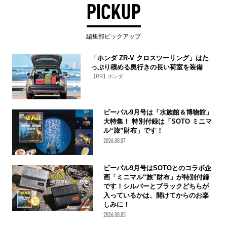
PICKUP
編集部ピックアップ
「ホンダ ZR-V クロスツーリング」はた
っぷり積める奥行きの長い荷室を装備
【PR】ホンダ
ビーパル9月号は「水族館＆博物館」
大特集！ 特別付録は「SOTO ミニマ
ル“旅”財布」です！
2026.08.07
ビーパル9月号はSOTOとのコラボ企
画「ミニマル“旅”財布」が特別付録
です！シルバーとブラックどちらが
入っているかは、開けてからのお楽
しみに！
2026.08.05