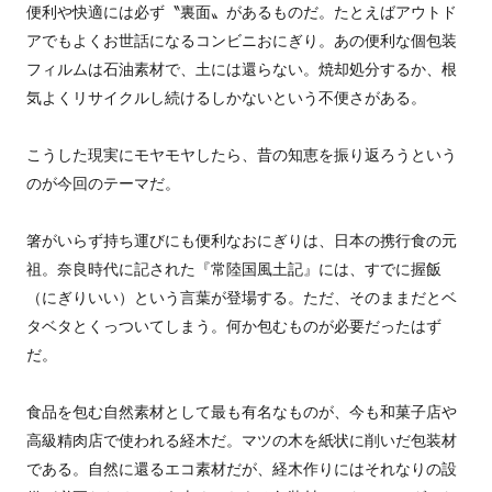
便利や快適には必ず〝裏面〟があるものだ。たとえばアウトド
アでもよくお世話になるコンビニおにぎり。あの便利な個包装
フィルムは石油素材で、土には還らない。焼却処分するか、根
気よくリサイクルし続けるしかないという不便さがある。
こうした現実にモヤモヤしたら、昔の知恵を振り返ろうという
のが今回のテーマだ。
箸がいらず持ち運びにも便利なおにぎりは、日本の携行食の元
祖。奈良時代に記された『常陸国風土記』には、すでに握飯
（にぎりいい）という言葉が登場する。ただ、そのままだとベ
タベタとくっついてしまう。何か包むものが必要だったはず
だ。
食品を包む自然素材として最も有名なものが、今も和菓子店や
高級精肉店で使われる経木だ。マツの木を紙状に削いだ包装材
である。自然に還るエコ素材だが、経木作りにはそれなりの設