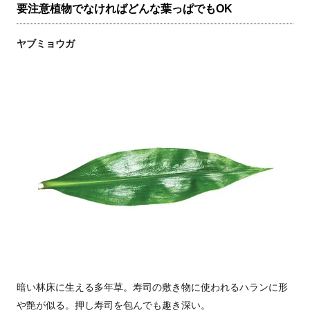
要注意植物でなければどんな葉っぱでもOK
ヤブミョウガ
暗い林床に生える多年草。寿司の敷き物に使われるハランに形
や艶が似る。押し寿司を包んでも趣き深い。