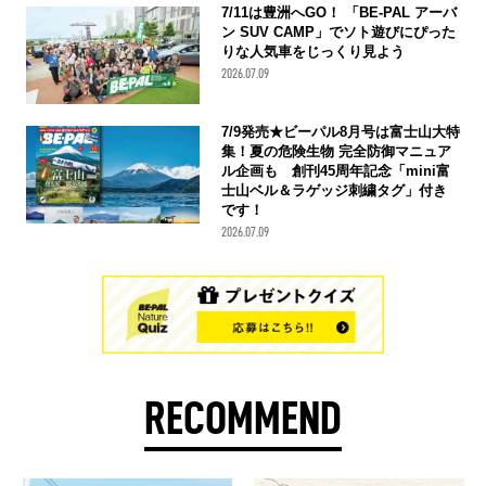
7/11は豊洲へGO！ 「BE-PAL アーバ
ン SUV CAMP」でソト遊びにぴった
りな人気車をじっくり見よう
2026.07.09
7/9発売★ビーパル8月号は富士山大特
集！夏の危険生物 完全防御マニュア
ル企画も 創刊45周年記念「mini富
士山ベル＆ラゲッジ刺繍タグ」付き
です！
2026.07.09
RECOMMEND