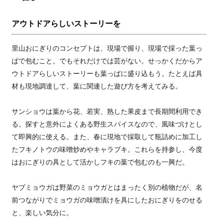
アウトドアらしいストーリーを
里山おにぎりのコンセプトは、現場で握り、現場で採った葉っ
ぱで包むこと。でもそれだけでは芸がない。せっかくだからア
ウトドアらしいストーリーも葉っぱに盛り込もう。たとえば具
材も現地調達して、葉に関連した遊び方を考えてみる。
サンショウは葉から花、若実、熟した果皮まで長期間利用でき
る。探すと意外によくある野生スパイスなので、風味づけとし
て即興的に使える。また、春に現地で採取して瓶詰めに加工し
たフキノトウの味噌炒めやキャラブキ。これらを持参し、今度
はおにぎりの具として活かしフキの葉で包むのも一興だ。
ヤブミョウガは野菜のミョウガとはまったく別の植物だが、名
前つながりでミョウガの味噌漬けを具にしたおにぎりをのせる
と、楽しい気分に。