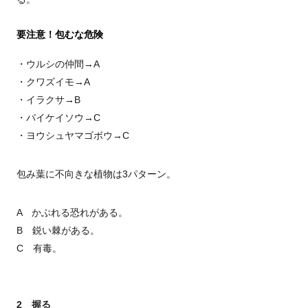
要注意！包むな危険
・ウルシの仲間→A
・クワズイモ→A
・イラクサ→B
・バイケイソウ→C
・ヨウシュヤマゴボウ→C
包み葉に不向きな植物は3パターン。
A かぶれる恐れがある。
B 鋭い棘がある。
C 有毒。
2 握る