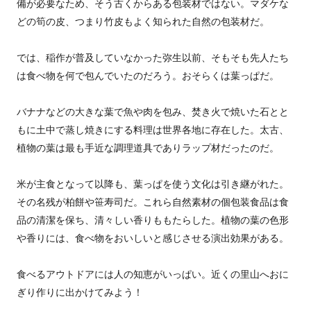
備が必要なため、そう古くからある包装材ではない。マダケな
どの筍の皮、つまり竹皮もよく知られた自然の包装材だ。
では、稲作が普及していなかった弥生以前、そもそも先人たち
は食べ物を何で包んでいたのだろう。おそらくは葉っぱだ。
バナナなどの大きな葉で魚や肉を包み、焚き火で焼いた石とと
もに土中で蒸し焼きにする料理は世界各地に存在した。太古、
植物の葉は最も手近な調理道具でありラップ材だったのだ。
米が主食となって以降も、葉っぱを使う文化は引き継がれた。
その名残が柏餅や笹寿司だ。これら自然素材の個包装食品は食
品の清潔を保ち、清々しい香りももたらした。植物の葉の色形
や香りには、食べ物をおいしいと感じさせる演出効果がある。
食べるアウトドアには人の知恵がいっぱい。近くの里山へおに
ぎり作りに出かけてみよう！