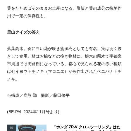
葉をたためばそのままお土産になる。酢飯と葉の成分の抗菌作
用で一定の保存性も。
里山クイズの答え
落葉高木。春に白い花が咲き蜜源樹としても有名。実はあく抜
きして食用、材はお椀などの挽き物材に。栃木の県木で宇都宮
市周辺では街路樹になっている。都心で見られる花の赤い種類
はセイヨウトチノキ（マロニエ）から作出されたベニバナトチ
ノキ。
※構成／鹿熊 勤 撮影／藤田修平
(BE-PAL 2024年11月号より)
「ホンダ ZR-V クロスツーリング」はた
PR