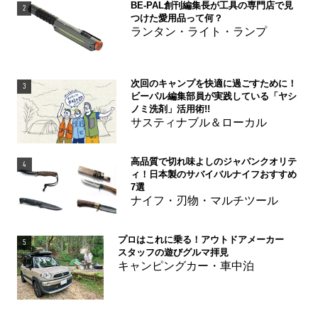
BE-PAL創刊編集長が工具の専門店で見
2
つけた愛用品って何？
ランタン・ライト・ランプ
次回のキャンプを快適に過ごすために！
3
ビーパル編集部員が実践している「ヤシ
ノミ洗剤」活用術!!
サスティナブル＆ローカル
高品質で切れ味よしのジャパンクオリテ
4
ィ！日本製のサバイバルナイフおすすめ
7選
ナイフ・刃物・マルチツール
プロはこれに乗る！アウトドアメーカー
5
スタッフの遊びグルマ拝見
キャンピングカー・車中泊