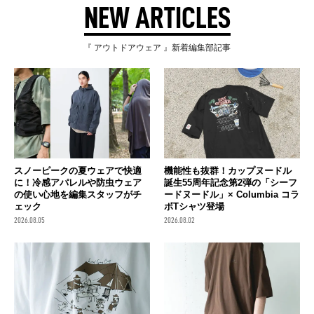
NEW ARTICLES
『 アウトドアウェア 』新着編集部記事
スノーピークの夏ウェアで快適
機能性も抜群！カップヌードル
に！冷感アパレルや防虫ウェア
誕生55周年記念第2弾の「シーフ
の使い心地を編集スタッフがチ
ードヌードル」× Columbia コラ
ェック
ボTシャツ登場
2026.08.05
2026.08.02