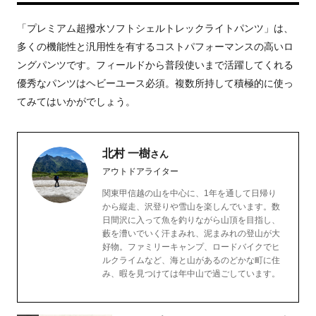
「プレミアム超撥水ソフトシェルトレックライトパンツ」は、
多くの機能性と汎用性を有するコストパフォーマンスの高いロ
ングパンツです。フィールドから普段使いまで活躍してくれる
優秀なパンツはヘビーユース必須。複数所持して積極的に使っ
てみてはいかがでしょう。
北村 一樹
さん
アウトドアライター
関東甲信越の山を中心に、1年を通して日帰り
から縦走、沢登りや雪山を楽しんでいます。数
日間沢に入って魚を釣りながら山頂を目指し、
藪を漕いでいく汗まみれ、泥まみれの登山が大
好物。ファミリーキャンプ、ロードバイクでヒ
ルクライムなど、海と山があるのどかな町に住
み、暇を見つけては年中山で過ごしています。