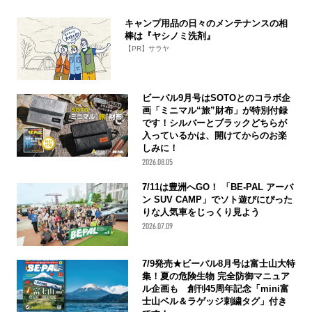
キャンプ用品の日々のメンテナンスの相
棒は『ヤシノミ洗剤』
【PR】サラヤ
ビーパル9月号はSOTOとのコラボ企
画「ミニマル“旅”財布」が特別付録
です！シルバーとブラックどちらが
入っているかは、開けてからのお楽
しみに！
2026.08.05
7/11は豊洲へGO！ 「BE-PAL アーバ
ン SUV CAMP」でソト遊びにぴった
りな人気車をじっくり見よう
2026.07.09
7/9発売★ビーパル8月号は富士山大特
集！夏の危険生物 完全防御マニュア
ル企画も 創刊45周年記念「mini富
士山ベル＆ラゲッジ刺繍タグ」付き