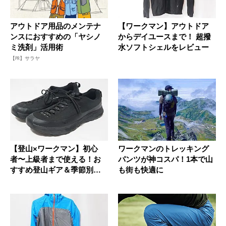
アウトドア用品のメンテナ
【ワークマン】アウトドア
ンスにおすすめの「ヤシノ
からデイユースまで！ 超撥
ミ洗剤」活用術
水ソフトシェルをレビュー
【PR】サラヤ
【登山×ワークマン】初心
ワークマンのトレッキング
者〜上級者まで使える！お
パンツが神コスパ！1本で山
すすめ登山ギア＆季節別コ
も街も快適に
ーデ完全...