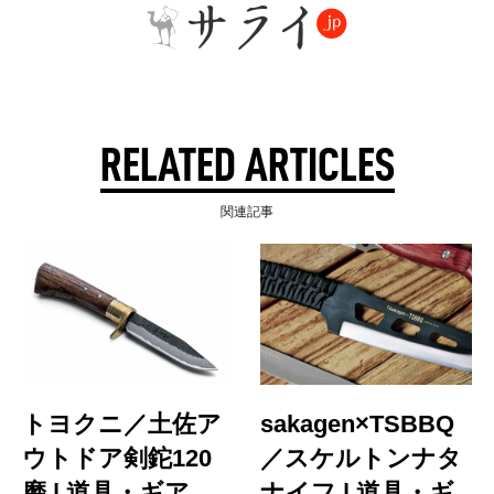
RELATED ARTICLES
関連記事
トヨクニ／土佐ア
sakagen×TSBBQ
ウトドア剣鉈120
／スケルトンナタ
磨 | 道具・ギア
ナイフ | 道具・ギ