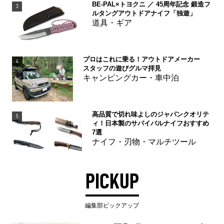
BE-PAL×トヨクニ ／ 45周年記念 鍛造フ
3
ルタングアウトドアナイフ「独遊」
道具・ギア
プロはこれに乗る！アウトドアメーカー
4
スタッフの遊びグルマ拝見
キャンピングカー・車中泊
高品質で切れ味よしのジャパンクオリテ
5
ィ！日本製のサバイバルナイフおすすめ
7選
ナイフ・刃物・マルチツール
PICKUP
編集部ピックアップ