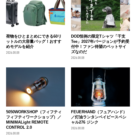
荷物をひとまとめにできる60リ
DOD恒例の限定Tシャツ「干支
ットルの大容量バッグ！おすす
Tee」2027年バージョンが予約受
めモデルを紹介
付中！ファン待望のペットサイ
ズなのだ
2026.08.08
2026.08.08
FEUERHAND（フュアハンド）
5050WORKSHOP（フィフティ
／灯油ランタンベイビースペシ
フィフティワークショップ）／
ャル276 ジンク
MINIMALight REMOTE
CONTROL 2.0
2026.08.08
2026.08.08