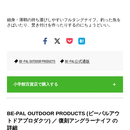
赤と
細身・薄鞘の持ち運びしやすいフルタングナイフ。釣った魚を
さばいたり、焚き付けを作ったりするのにちょうどいい。
BE-PAL OUTDOOR PRODUCTS
BE-PAL公式通販
小学館百貨店で購入する
BE-PAL OUTDOOR PRODUCTS (ビーパルアウ
トドアプロダクツ) ／ 復刻アングラーナイフ の
詳細