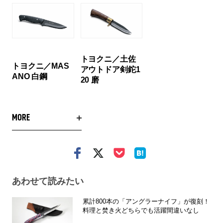
トヨクニ／土佐
トヨクニ／MAS
アウトドア剣鉈1
ANO 白鋼
20 磨
MORE
あわせて読みたい
累計800本の「アングラーナイフ」が復刻！
料理と焚き火どちらでも活躍間違いなし