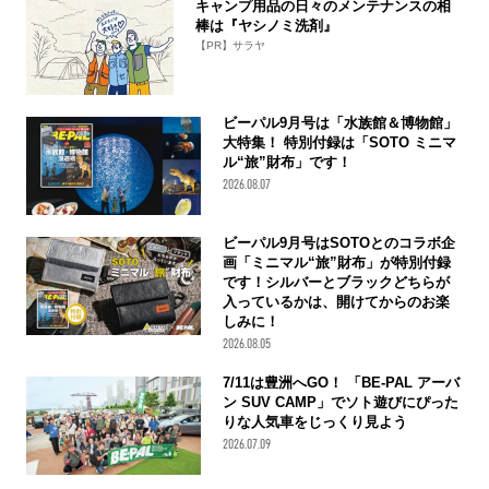
キャンプ用品の日々のメンテナンスの相
棒は『ヤシノミ洗剤』
【PR】サラヤ
ビーパル9月号は「水族館＆博物館」
大特集！ 特別付録は「SOTO ミニマ
ル“旅”財布」です！
2026.08.07
ビーパル9月号はSOTOとのコラボ企
画「ミニマル“旅”財布」が特別付録
です！シルバーとブラックどちらが
入っているかは、開けてからのお楽
しみに！
2026.08.05
7/11は豊洲へGO！ 「BE-PAL アーバ
ン SUV CAMP」でソト遊びにぴった
りな人気車をじっくり見よう
2026.07.09