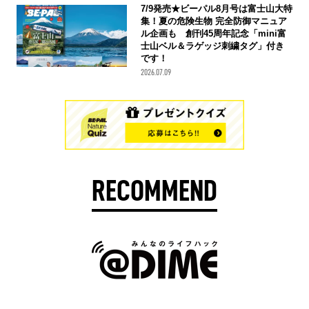
7/9発売★ビーパル8月号は富士山大特
集！夏の危険生物 完全防御マニュア
ル企画も 創刊45周年記念「mini富
士山ベル＆ラゲッジ刺繍タグ」付き
です！
2026.07.09
RECOMMEND