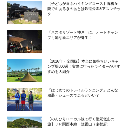
【子どもが喜ぶハイキングコース】青梅丘
陵で山あるきのあとは鉄道公園&アスレチッ
ク
「ネスタリゾート神戸」に、オートキャン
プ可能な新エリアが誕生！
【2026年・全国版】本当に気持ちいいキャ
ンプ場300選！実際に行ったライターがおす
すめを大紹介
「はじめてのトレイルランニング」どんな
服装・シューズで走るといい？
【のんびりローカル線で行く絶景低山の
旅】ＪＲ関西本線・笠置山（京都府）