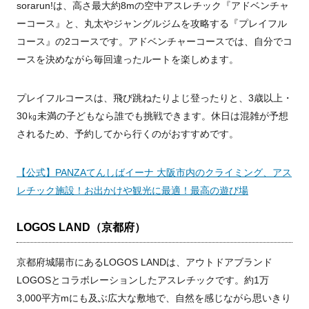
sorarun!は、高さ最大約8mの空中アスレチック『アドベンチャ
ーコース』と、丸太やジャングルジムを攻略する『プレイフル
コース』の2コースです。アドベンチャーコースでは、自分でコ
ースを決めながら毎回違ったルートを楽しめます。
プレイフルコースは、飛び跳ねたりよじ登ったりと、3歳以上・
30㎏未満の子どもなら誰でも挑戦できます。休日は混雑が予想
されるため、予約してから行くのがおすすめです。
【公式】PANZAてんしばイーナ 大阪市内のクライミング、アス
レチック施設！お出かけや観光に最適！最高の遊び場
LOGOS LAND（京都府）
京都府城陽市にあるLOGOS LANDは、アウトドアブランド
LOGOSとコラボレーションしたアスレチックです。約1万
3,000平方mにも及ぶ広大な敷地で、自然を感じながら思いきり