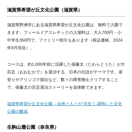
滋賀県希望が丘文化公園（滋賀県）
滋賀県野洲市にある滋賀県希望が丘文化公園は、無料で入園で
きます。フィールドアスレチックの入場料は、大人700円・小
中学生350円で、ファミリー割引もあります（税込価格、2024
年9月現在）。
コースは、約1,000年前に活躍した俵藤太（たわらとうた）が大
百足（おおむかで）を退治する、日本の伝説がテーマです。崖
登りやアリジゴク脱出など、数々の障害物をクリアすること
で、俵藤太の百足退治ストーリーを追体験できます。
滋賀県希望が丘文化公園 – 自然と人とが”共生”し調和した文化
公園の醸成
生駒山麓公園（奈良県）