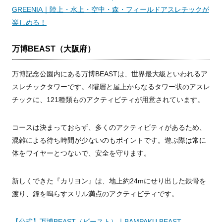
GREENIA｜陸上・水上・空中・森・フィールドアスレチックが
楽しめる！
万博BEAST（大阪府）
万博記念公園内にある万博BEASTは、世界最大級といわれるア
スレチックタワーです。4階層と屋上からなるタワー状のアスレ
チックに、121種類ものアクティビティが用意されています。
コースは決まっておらず、多くのアクティビティがあるため、
混雑による待ち時間が少ないのもポイントです。遊ぶ際は常に
体をワイヤーとつないで、安全を守ります。
新しくできた『カリヨン』は、地上約24mにせり出した鉄骨を
渡り、鐘を鳴らすスリル満点のアクティビティです。
【公式】万博BEAST（ビースト）｜BAMPAKU BEAST