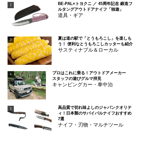
BE-PAL×トヨクニ ／ 45周年記念 鍛造フ
2
ルタングアウトドアナイフ「独遊」
道具・ギア
夏は道の駅で「とうもろこし」を楽しも
3
う！ 便利なとうもろこしカッターも紹介
サスティナブル＆ローカル
プロはこれに乗る！アウトドアメーカー
4
スタッフの遊びグルマ拝見
キャンピングカー・車中泊
高品質で切れ味よしのジャパンクオリテ
5
ィ！日本製のサバイバルナイフおすすめ
7選
ナイフ・刃物・マルチツール