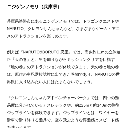
ニジゲンノモリ（兵庫県）
兵庫県淡路市にあるニジゲンノモリでは、ドラゴンクエストや
NARUTO、クレヨンしんちゃんなど、さまざまなゲーム・アニ
メのアトラクションを楽しめます。
例えば『NARUTO&BORUTO 忍里』では、高さ約11mの立体迷
路『天の巻』と、里を周りながらミッションクリアを目指す
『地の巻』のアトラクションが体験できます。天の巻と地の巻
は、原作の中忍選抜試験に出てきた巻物であり、NARUTOの世
界観に入り込みたい人にはたまらないでしょう。
『クレヨンしんちゃんアドベンチャーパーク』では、四つの難
易度に分かれているアスレチックや、約225mと約140mの往復
ジップラインを体験できます。ジップラインとは、ワイヤーを
滑車で滑り降りる遊具で、空を飛ぶような浮遊感とスピード感
を味わえます。