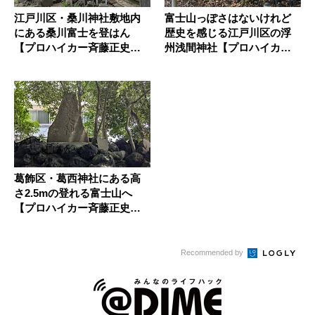
江戸川区・桑川神社敷地内
富士山っぽさはないけれど
にある桑川富士を登はん
歴史を感じる江戸川区の浮
【プロハイカー斉藤正史のT
州浅間神社【プロハイカー
OKYO...
斉藤正史...
葛飾区・葛西神社にある高
さ2.5mの登れる富士山へ
【プロハイカー斉藤正史のT
OK...
Recommended by