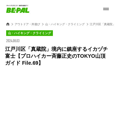
アウトドア・外遊び
山・ハイキング・クライミング
江戸川区「真蔵院」境
山・ハイキング・クライミング
2024.08.03
江戸川区「真蔵院」境内に鎮座するイカヅチ
富士【プロハイカー斉藤正史のTOKYO山頂
ガイド File.69】
Loaded
:
40.71%
/
Unmute