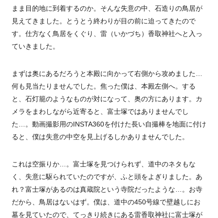
まま目的地に到着するのか。そんな失意の中、石造りの鳥居が
見えてきました。とうとう終わりが目の前に迫ってきたので
す。仕方なく鳥居をくぐり、雷（いかづち）香取神社へと入っ
ていきました。
まずは奥にあるだろうと本殿に向かって右側から攻めました…
何も見当たりませんでした。焦った僕は、本殿左側へ。する
と、石灯籠のようなものが対になって、奥の方にあります。カ
メラをまわしながら近寄ると、富士塚ではありませんでし
た…。動画撮影用のINSTA
360
を付けた長い自撮棒を地面に付け
ると、僕は失意の中空を見上げるしかありませんでした。
これは空振りか…。富士塚を見つけられず、道中のネタもな
く、失意に駆られていたのですが、ふと頭をよぎりました。あ
れ？富士塚があるのは真蔵院という寺院だったような…。お寺
だから、鳥居はないはず。僕は、道中の450号線で壁越しにお
墓を見ていたので、てっきり続きにある雷香取神社に富士塚が