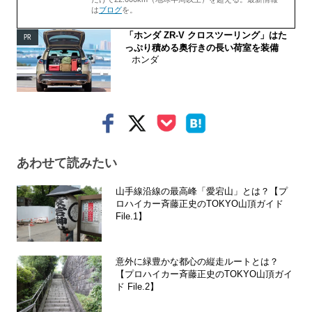
は
ブログ
を。
「ホンダ ZR-V クロスツーリング」はた
PR
っぷり積める奥行きの長い荷室を装備
ホンダ
あわせて読みたい
山手線沿線の最高峰「愛宕山」とは？【プ
ロハイカー斉藤正史のTOKYO山頂ガイド
File.1】
意外に緑豊かな都心の縦走ルートとは？
【プロハイカー斉藤正史のTOKYO山頂ガイ
ド File.2】