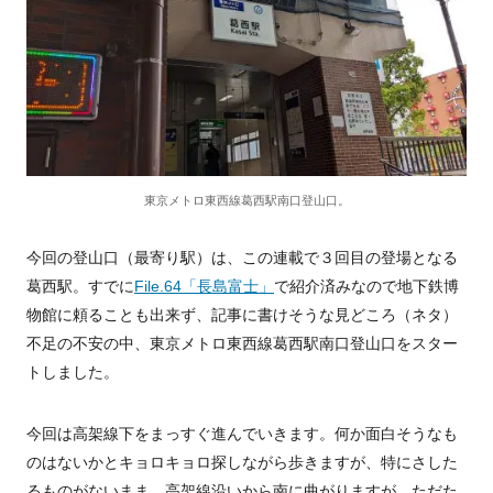
東京メトロ東西線葛西駅南口登山口。
今回の登山口（最寄り駅）は、この連載で３回目の登場となる
葛西駅。すでに
File.64「長島富士」
で紹介済みなので地下鉄博
物館に頼ることも出来ず、記事に書けそうな見どころ（ネタ）
不足の不安の中、東京メトロ東西線葛西駅南口登山口をスター
トしました。
今回は高架線下をまっすぐ進んでいきます。何か面白そうなも
のはないかとキョロキョロ探しながら歩きますが、特にさした
るものがないまま。高架線沿いから南に曲がりますが、ただた