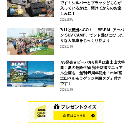
です！シルバーとブラックどちらが
入っているかは、開けてからのお楽
しみに！
2026.08.05
7/11は豊洲へGO！ 「BE-PAL アーバ
ン SUV CAMP」でソト遊びにぴった
りな人気車をじっくり見よう
2026.07.09
7/9発売★ビーパル8月号は富士山大特
集！夏の危険生物 完全防御マニュア
ル企画も 創刊45周年記念「mini富
士山ベル＆ラゲッジ刺繍タグ」付き
です！
2026.07.09