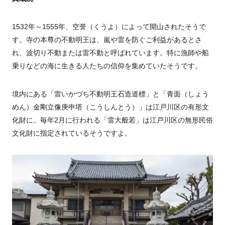
1532年～
1555
年、空誉（くうよ）によって開山されたそうで
す。寺の本尊の不動明王は、嵐や雷を防ぐご利益があるとさ
れ、波切り不動または雷不動と呼ばれています。特に漁師や船
乗りなどの海に生きる人たちの信仰を集めていたそうです。
境内にある「雷いかづち不動明王石造道標」と「青面（しょう
めん）金剛立像庚申塔（こうしんとう）」は江戸川区の有形文
化財に。毎年
2
月に行われる「雷大般若」は江戸川区の無形民俗
文化財に指定されているそうですよ。