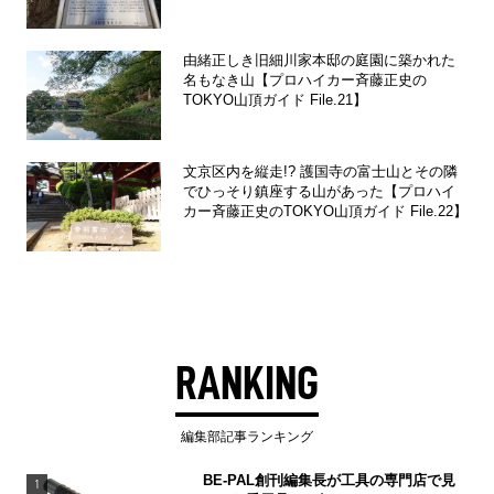
由緒正しき旧細川家本邸の庭園に築かれた
名もなき山【プロハイカー斉藤正史の
TOKYO山頂ガイド File.21】
文京区内を縦走!? 護国寺の富士山とその隣
でひっそり鎮座する山があった【プロハイ
カー斉藤正史のTOKYO山頂ガイド File.22】
RANKING
編集部記事ランキング
BE-PAL創刊編集長が工具の専門店で見
1