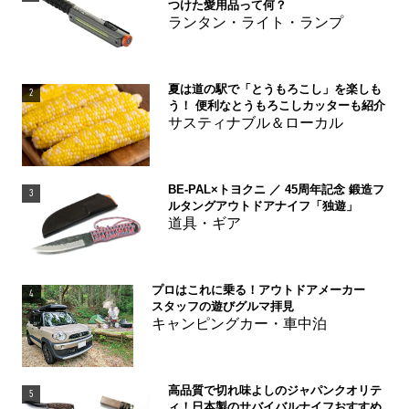
つけた愛用品って何？
ランタン・ライト・ランプ
夏は道の駅で「とうもろこし」を楽しも
2
う！ 便利なとうもろこしカッターも紹介
サスティナブル＆ローカル
BE-PAL×トヨクニ ／ 45周年記念 鍛造フ
3
ルタングアウトドアナイフ「独遊」
道具・ギア
プロはこれに乗る！アウトドアメーカー
4
スタッフの遊びグルマ拝見
キャンピングカー・車中泊
高品質で切れ味よしのジャパンクオリテ
5
ィ！日本製のサバイバルナイフおすすめ