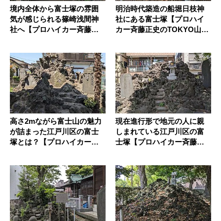
境内全体から富士塚の雰囲
明治時代築造の船堀日枝神
気が感じられる篠崎浅間神
社にある富士塚【プロハイ
社へ【プロハイカー斉藤正
カー斉藤正史のTOKYO山頂
史のTO...
ガイ...
高さ2mながら富士山の魅力
現在進行形で地元の人に親
が詰まった江戸川区の富士
しまれている江戸川区の富
塚とは？【プロハイカー斉
士塚【プロハイカー斉藤正
藤正史...
史のTO...