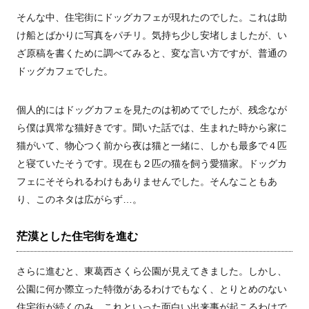
そんな中、住宅街にドッグカフェが現れたのでした。これは助
け船とばかりに写真をパチリ。気持ち少し安堵しましたが、い
ざ原稿を書くために調べてみると、変な言い方ですが、普通の
ドッグカフェでした。
個人的にはドッグカフェを見たのは初めてでしたが、残念なが
ら僕は異常な猫好きです。聞いた話では、生まれた時から家に
猫がいて、物心つく前から夜は猫と一緒に、しかも最多で４匹
と寝ていたそうです。現在も２匹の猫を飼う愛猫家。ドッグカ
フェにそそられるわけもありませんでした。そんなこともあ
り、このネタは広がらず…。
茫漠とした住宅街を進む
さらに進むと、東葛西さくら公園が見えてきました。しかし、
公園に何か際立った特徴があるわけでもなく、とりとめのない
住宅街が続くのみ。これといった面白い出来事が起こるわけで