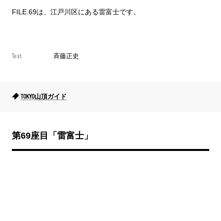
FILE.69は、江戸川区にある雷富士です。
Text
斉藤正史
TOKYO山頂ガイド
第69座目
「雷富士
」