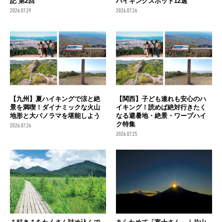
記 第2回
ハイキングスポット12選
2026.07.29
2026.07.26
【九州】夏ハイキングで涼と絶
【関西】子ども連れも安心のハ
景を満喫！ダイナミックな火山
イキング！読めば絶対行きたく
地形と大パノラマを堪能しよう
なる避暑地・絶景・ワープハイ
ク特集
2026.07.26
2026.07.25