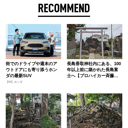
RECOMMEND
街でのドライブや週末のア
長島香取神社内にある、100
ウトドアにも寄り添うホン
年以上前に築かれた長島富
ダの最新SUV
士へ【プロハイカー斉藤正
史の...
【PR】ホンダ