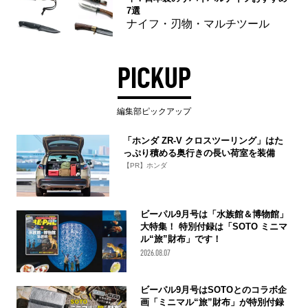
7選
ナイフ・刃物・マルチツール
PICKUP
編集部ピックアップ
「ホンダ ZR-V クロスツーリング」はた
っぷり積める奥行きの長い荷室を装備
【PR】ホンダ
ビーパル9月号は「水族館＆博物館」
大特集！ 特別付録は「SOTO ミニマ
ル“旅”財布」です！
2026.08.07
ビーパル9月号はSOTOとのコラボ企
画「ミニマル“旅”財布」が特別付録