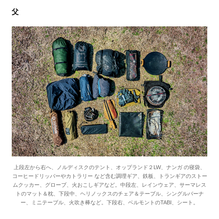
父
上段左から右へ、ノルディスクのテント、オップランド２LW、ナンガ の寝袋、
コーヒードリッパーやカトラリー など含む調理ギア、鉄板、トランギアのストー
ムクッカー、グローブ、火おこしギアなど。中段左、レインウェア、サーマレス
トのマット＆枕、下段中、ヘリノックスのチェア＆テーブル、シングルバーナ
ー、ミニテーブル、火吹き棒など。下段右、ベルモントのTABI、シート。