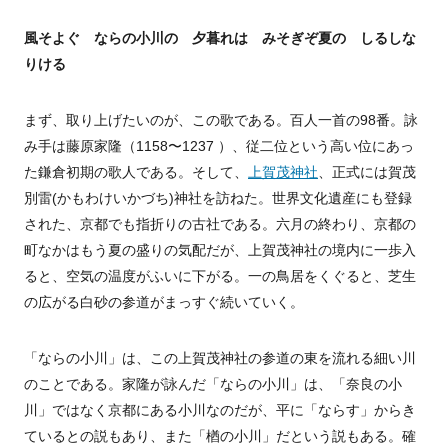
風そよぐ ならの小川の 夕暮れは みそぎぞ夏の しるしな
りける
まず、取り上げたいのが、この歌である。百人一首の98番。詠
み手は藤原家隆（1158〜1237 ）、従二位という高い位にあっ
た鎌倉初期の歌人である。そして、
上賀茂神社
、正式には賀茂
別雷(かもわけいかづち)神社を訪ねた。世界文化遺産にも登録
された、京都でも指折りの古社である。六月の終わり、京都の
町なかはもう夏の盛りの気配だが、上賀茂神社の境内に一歩入
ると、空気の温度がふいに下がる。一の鳥居をくぐると、芝生
の広がる白砂の参道がまっすぐ続いていく。
「ならの小川」は、この上賀茂神社の参道の東を流れる細い川
のことである。家隆が詠んだ「ならの小川」は、「奈良の小
川」ではなく京都にある小川なのだが、平に「ならす」からき
ているとの説もあり、また「楢の小川」だという説もある。確