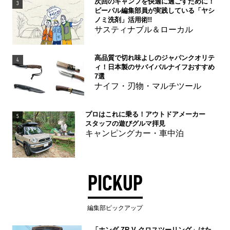
次回のキャンプを快適に過ごすために！
3
ビーパル編集部員が実践している「ヤシ
ノミ洗剤」活用術!!
サスティナブル＆ローカル
高品質で切れ味よしのジャパンクオリテ
4
ィ！日本製のサバイバルナイフおすすめ
7選
ナイフ・刃物・マルチツール
プロはこれに乗る！アウトドアメーカー
5
スタッフの遊びグルマ拝見
キャンピングカー・車中泊
PICKUP
編集部ピックアップ
「ホンダ ZR-V クロスツーリング」はた