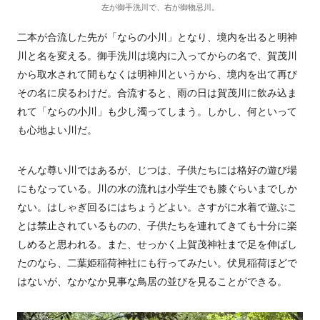
左が御手洗川で、右が御物忌川。
二本が合流した先が「ならの小川」となり、境内を出ると明神
川と名を変える。御手洗川は境内に入ってからの名で、賀茂川
から取水されて間もなくは明神川というから、境内を出て再び
その名に戻るわけだ。合流すると、雨の日は賀茂川に飲み込ま
れて「ならの小川」も少し濁ってしまう。しかし、何といって
も心地よい川だ。
そんな尊い川ではあるが、じつは、子供たちには格好の遊び場
にもなっている。川の水の流れは小学生でも膝ぐらいまでしか
ない。はしゃぎ回るにはちょうどよい。さすがに水着で遊ぶこ
とは禁止されているものの、子供たちを連れてきても十分に楽
しめると思われる。また、せっかく上賀茂神社まで足を伸ばし
たのなら、二葉姫稲荷神社にも行ってみたい。伏見稲荷ほどで
はないが、なかなか見事な鳥居の並びを見ることができる。