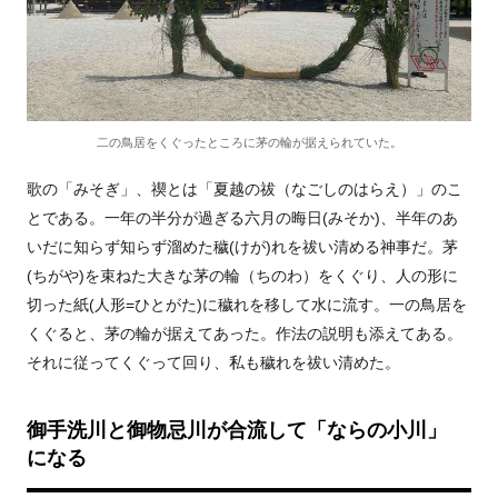
二の鳥居をくぐったところに茅の輪が据えられていた。
歌の「みそぎ」、禊とは「夏越の祓（なごしのはらえ）」のこ
とである。一年の半分が過ぎる六月の晦日(みそか)、半年のあ
いだに知らず知らず溜めた穢(けが)れを祓い清める神事だ。茅
(ちがや)を束ねた大きな茅の輪（ちのわ）をくぐり、人の形に
切った紙(人形=ひとがた)に穢れを移して水に流す。一の鳥居を
くぐると、茅の輪が据えてあった。作法の説明も添えてある。
それに従ってくぐって回り、私も穢れを祓い清めた。
御手洗川と御物忌川が合流して「ならの小川」
になる