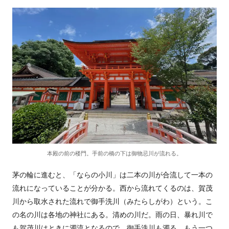
本殿の前の楼門。手前の橋の下は御物忌川が流れる。
茅の輪に進むと、「ならの小川」は二本の川が合流して一本の
流れになっていることが分かる。西から流れてくるのは、賀茂
川から取水された流れで御手洗川（みたらしがわ）という。こ
の名の川は各地の神社にある。清めの川だ。雨の日、暴れ川で
も賀茂川はときに濁流となるので、御手洗川も濁る。もう一つ