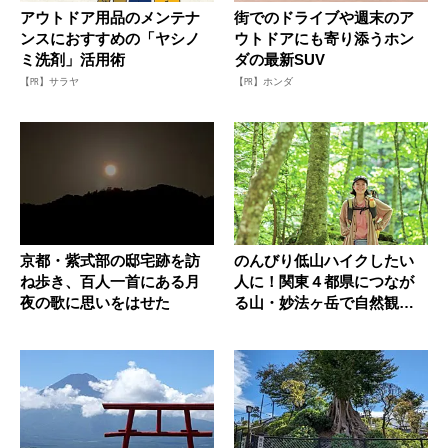
アウトドア用品のメンテナ
街でのドライブや週末のア
ンスにおすすめの「ヤシノ
ウトドアにも寄り添うホン
ミ洗剤」活用術
ダの最新SUV
【PR】サラヤ
【PR】ホンダ
京都・紫式部の邸宅跡を訪
のんびり低山ハイクしたい
ね歩き、百人一首にある月
人に！関東４都県につなが
夜の歌に思いをはせた
る山・妙法ヶ岳で自然観察
＆神社詣...