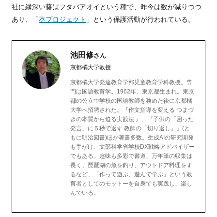
社に縁深い葵はフタバアオイという種で、昨今は数が減りつつ
あり、「
葵プロジェクト
」という保護活動が行われている。
池田修
さん
京都橘大学教授
京都橘大学発達教育学部児童教育学科教授。専
門は国語教育学。1962年、東京都生まれ。東京
都の公立中学校の国語教師を務めた後に京都橘
大学へ招聘された。『作文指導を変える つまづ
きの本質から迫る実践法 』、『子供の「困った
発言」に５秒で返す 教師の「切り返し」』(と
もに明治図書)ほか著書多数。生成AIの研究開発
も手がけ、文部科学省学校DX戦略アドバイザー
でもある。趣味も多彩で書道、万年筆の収集は
長く、琵琶湖の魚を釣り、アウトドア料理をす
るなど、「作って遊ぶ、遊んで学ぶ」という教
育者としてのモットーを自身でも実践し、楽し
んでいる。