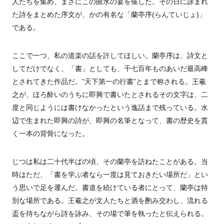
人たちを集め、まさにこの曲水の宴を催した。その日に詠まれ
た詩をまとめた序文が、かの有名な「蘭亭序(らんていじょ)」
である。
ここで一つ、私の道楽の話を許してほしい。蘭亭序は、詩文と
してだけでなく、「書」としても、千七百年ものあいだ最高峰
とされてきた作品だ。”天下第一の行書”とまで称される。王羲
之が、ほろ酔いのうちに即興で書いたとされるその文字は、二
度と同じようには書けなかったという逸話まで残っている。水
辺で生まれた即興の詩が、即興の名筆となって、書の歴史を貫
く一本の背骨になった。
じつは私は二十代半ばの頃、その蘭亭を訪ねたことがある。当
時はただ、「書を学ぶ者なら一度は見ておきたい場所だ」とい
う思いで足を運んだ。書道を続けている者にとって、蘭亭は特
別な場所である。王羲之が文人たちと酒を酌み交わし、流れる
盃を待ちながら詩を詠み、その場で筆を執ったと伝えられる。