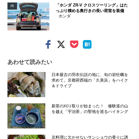
「ホンダ ZR-V クロスツーリング」はた
PR
っぷり積める奥行きの長い荷室を装備
ホンダ
あわせて読みたい
日本最古の羽衣伝説の地に、旬の岩牡蠣を
求めて。京都府西端の「久美浜」をハイク
＆ドライブ
新茶の刈り取りが始まった！ 修験道の山
を越え「宇治茶」の聖地を巡るハイキング
京料理に欠かせないサンショウの香りに誘