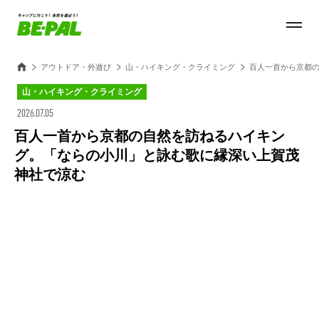
アウトドア・外遊び
山・ハイキング・クライミング
百人一首から京都
山・ハイキング・クライミング
2026.07.05
百人一首から京都の自然を訪ねるハイキン
グ。「ならの小川」と詠む歌に縁深い上賀茂
神社で涼む
Loaded
:
100.00%
/
Unmute