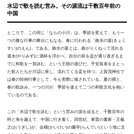
水辺で歌を読む営み。その源流は千数百年前の
中国
ところで、この同じ「ならの小川」は、季節を変えて、もう一
つの雅な行事の舞台にもなる。春に行われる「曲水の宴(きょく
すい)のえん)」である。曲水の宴とは、曲がりくねって流れる
遣水(やりみず)に酒杯を浮かべ、自分の前を盃が通り過ぎるま
でに和歌を一首詠む、という王朝の遊びだ。平安装束をまとっ
た歌人たちが川辺に座し、流れてくる盃を待つ。上賀茂神社で
は春の恒例行事として、今も実際に催されている。夏の禊と、
春の歌詠み。一つの川が、季節を違えて二つの和歌文化を抱い
ているのである。
この「水辺で歌を詠む」という営みの源を辿ると、千数百年の
時と海を越えて、中国に行き着く。四世紀、東晋の書家・王羲
之(おうぎし)が、会稽(かいけい)の蘭亭(らんてい)という地に文