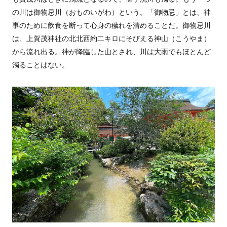
の川は御物忌川（おものいがわ）という。「御物忌」とは、神
事のために飲食を断って心身の穢れを清めることだ。御物忌川
は、上賀茂神社の北北西約二キロにそびえる神山（こうやま）
から流れ出る。神が降臨した山とされ、川は大雨でもほとんど
濁ることはない。