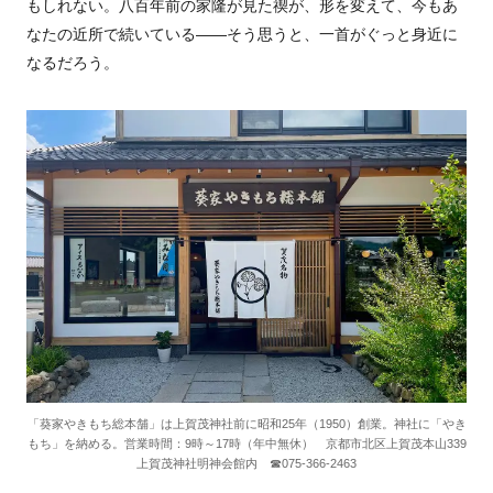
もしれない。八百年前の家隆が見た禊が、形を変えて、今もあ
なたの近所で続いている――そう思うと、一首がぐっと身近に
なるだろう。
「葵家やきもち総本舗」は上賀茂神社前に昭和25年（1950）創業。神社に「やき
もち」を納める。営業時間：9時～17時（年中無休） 京都市北区上賀茂本山339
上賀茂神社明神会館内 ☎︎075-366-2463