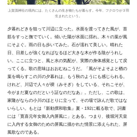
上賀茂神社の境内には、たくさんの生き物たちが暮らす。今年、フクロウが３羽
生まれたという。
夕暮れどきを狙って川辺に立った。水面を渡ってきた風が、首
筋をすっと撫でていく。傾いた陽が水面に揺れ、木々の葉が風
にそよぐ。雨の日も歩いてみた。石が濡れて美しい。晴れた
日、日差しが強くなればなるほど大きな木が作る陰がうれし
い。ここに立つと、風と水の気配が、実際の身体感覚として戻
ってくる。歌の意味はおおむねこうだ。「風がそよそよと楢の
葉を鳴らすこの川の夕暮れは、もう秋のようにも感じられる。
けれど、川辺で人々が禊（みそぎ）をしている、それこそが、
今がまだ夏なのだという証なのだなあ」。ただし、この歌は、
家隆がならの小川のほとりに立って、その場で詠んだ歌ではな
いらしい。もとは『新勅撰和歌集』夏・192に載る歌で、詞書
には「寛喜元年女御入内屏風に」とある。つまり、後堀河天皇
に入内する女御のための屏風に描かれた情景に添えられた、屏
風歌なのである。