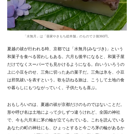
「水無月」は「葵家やきもち総本舗」のもので２個360円。
夏越の祓が行われる時、京都では「水無月(みなづき)」という
和菓子を食べる習わしもある。六月も後半になると、和菓子屋
だけでなくスーパーでも見かけるようになる。白いういろうの
上に小豆をのせ、三角に切ったあの菓子だ。三角は氷を、小豆
は邪気祓いを表すという。歌を訪ねる旅は、こうして土地の食
や暮らしにもつながっていく。子供たちも喜ぶ。
おもしろいのは、夏越の祓が京都だけのものではないことだ。
形や呼び名は土地によって少しずつ違うけれど、全国の神社
で、今も六月末に茅の輪が立てられている。これを読んでいる
あなたの町の神社にも、ひょっとすると今ごろ茅の輪があるか