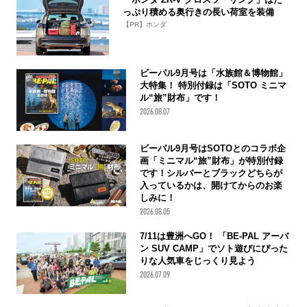
っぷり積める奥行きの長い荷室を装備
【PR】ホンダ
ビーパル9月号は「水族館＆博物館」
大特集！ 特別付録は「SOTO ミニマ
ル“旅”財布」です！
2026.08.07
ビーパル9月号はSOTOとのコラボ企
画「ミニマル“旅”財布」が特別付録
です！シルバーとブラックどちらが
入っているかは、開けてからのお楽
しみに！
2026.08.05
7/11は豊洲へGO！ 「BE-PAL アーバ
ン SUV CAMP」でソト遊びにぴった
りな人気車をじっくり見よう
2026.07.09