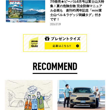
7/9発売★ビーパル8月号は富士山大特
集！夏の危険生物 完全防御マニュア
ル企画も 創刊45周年記念「mini富
士山ベル＆ラゲッジ刺繍タグ」付き
です！
2026.07.09
RECOMMEND