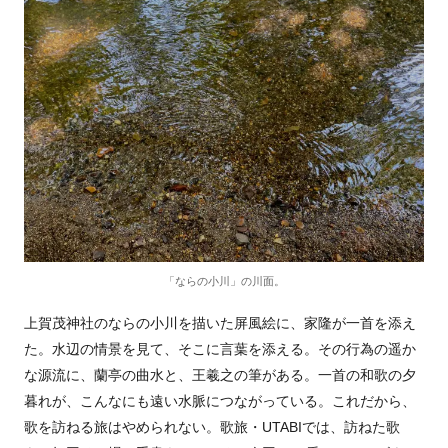
「ならの小川」の川面。
上賀茂神社のならの小川を描いた屏風絵に、家隆が一首を添え
た。水辺の情景を見て、そこに言葉を添える。その行為の遥か
な源流に、蘭亭の曲水と、王羲之の筆がある。一首の和歌の夕
暮れが、こんなにも遠い水脈につながっている。これだから、
歌を訪ねる旅はやめられない。歌旅・UTABIでは、訪ねた歌