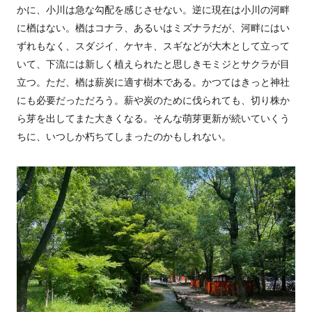
かに、小川は急な勾配を感じさせない。逆に現在は小川の河畔
に楢はない。楢はコナラ、あるいはミズナラだが、河畔にはい
ずれもなく、スダジイ、ケヤキ、スギなどが大木として立って
いて、下流には新しく植えられたと思しきモミジとサクラが目
立つ。ただ、楢は薪炭に適す樹木である。かつてはきっと神社
にも必要だっただろう。薪や炭のために伐られても、切り株か
ら芽を出してまた大きくなる。そんな萌芽更新が続いていくう
ちに、いつしか朽ちてしまったのかもしれない。