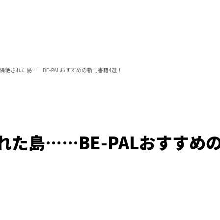
隔絶された島……BE-PALおすすめの新刊書籍4選！
た島……BE-PALおすすめ
/