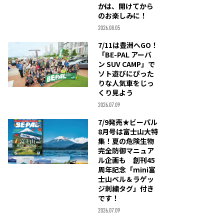
かは、開けてから
のお楽しみに！
2026.08.05
7/11は豊洲へGO！
「BE-PAL アーバ
ン SUV CAMP」で
ソト遊びにぴった
りな人気車をじっ
くり見よう
2026.07.09
7/9発売★ビーパル
8月号は富士山大特
集！夏の危険生物
完全防御マニュア
ル企画も 創刊45
周年記念「mini富
士山ベル＆ラゲッ
ジ刺繍タグ」付き
です！
2026.07.09