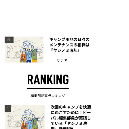
キャンプ用品の日々の
PR
メンテナンスの相棒は
『ヤシノミ洗剤』
サラヤ
RANKING
編集部記事ランキング
次回のキャンプを快適
1
に過ごすために！ビー
パル編集部員が実践し
ている「ヤシノミ洗
剤」活用術!!