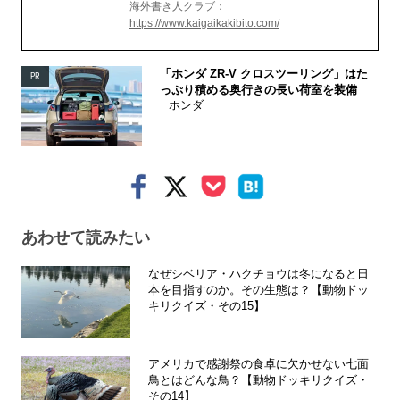
海外書き人クラブ：
https://www.kaigaikakibito.com/
「ホンダ ZR-V クロスツーリング」はた
PR
っぷり積める奥行きの長い荷室を装備
ホンダ
あわせて読みたい
なぜシベリア・ハクチョウは冬になると日
本を目指すのか。その生態は？【動物ドッ
キリクイズ・その15】
アメリカで感謝祭の食卓に欠かせない七面
鳥とはどんな鳥？【動物ドッキリクイズ・
その14】