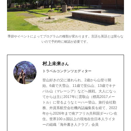
季節やイベントによってプログラムの種類が変わります。言語も英語とは限らな
いので予約時に確認が必要です。
村上未来
さん
トラベルコンテンツエディター
登山好きの父に連れられ、2歳から山登り開
始。6歳で大雪山、11歳で至仏山、13歳でキナ
バル山（マレーシア）などへ挑戦。大人になっ
てからは主に2017年に雲取山（標高2017メー
トル）に登るようなミーハー登山。旅行会社勤
務、外資系航空会社機内誌編集長を経て、2022
年から2026年まで南アフリカ共和国ダーバン在
住。世界100ヵ国以上の現地在住日本人ライタ
ーの組織「海外書き人クラブ」会員