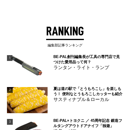
RANKING
編集部記事ランキング
BE-PAL創刊編集長が工具の専門店で見
1
つけた愛用品って何？
ランタン・ライト・ランプ
夏は道の駅で「とうもろこし」を楽しも
2
う！ 便利なとうもろこしカッターも紹介
サスティナブル＆ローカル
BE-PAL×トヨクニ ／ 45周年記念 鍛造フ
3
ルタングアウトドアナイフ「独遊」