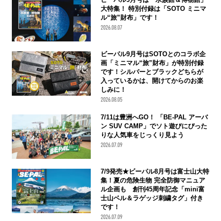
大特集！ 特別付録は「SOTO ミニマ
ル“旅”財布」です！
2026.08.07
ビーパル9月号はSOTOとのコラボ企
画「ミニマル“旅”財布」が特別付録
です！シルバーとブラックどちらが
入っているかは、開けてからのお楽
しみに！
2026.08.05
7/11は豊洲へGO！ 「BE-PAL アーバ
ン SUV CAMP」でソト遊びにぴった
りな人気車をじっくり見よう
2026.07.09
7/9発売★ビーパル8月号は富士山大特
集！夏の危険生物 完全防御マニュア
ル企画も 創刊45周年記念「mini富
士山ベル＆ラゲッジ刺繍タグ」付き
です！
2026.07.09