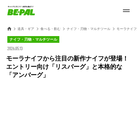
道具・ギア
食べる・飲む
ナイフ・刃物・マルチツール
モーラナイフ
ナイフ・刃物・マルチツール
2026.05.13
モーラナイフから注目の新作ナイフが登場！
エントリー向け「リスバーグ」と本格的な
「アンバーグ」
Loaded
:
100.00%
/
Unmute