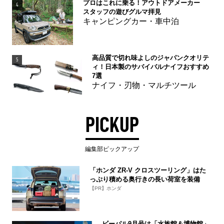
プロはこれに乗る！アウトドアメーカー
4
スタッフの遊びグルマ拝見
キャンピングカー・車中泊
高品質で切れ味よしのジャパンクオリテ
5
ィ！日本製のサバイバルナイフおすすめ
7選
ナイフ・刃物・マルチツール
PICKUP
編集部ピックアップ
「ホンダ ZR-V クロスツーリング」はた
っぷり積める奥行きの長い荷室を装備
【PR】ホンダ
ビーパル9月号は「水族館＆博物館」