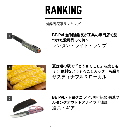
RANKING
編集部記事ランキング
BE-PAL創刊編集長が工具の専門店で見
1
つけた愛用品って何？
ランタン・ライト・ランプ
夏は道の駅で「とうもろこし」を楽しも
2
う！ 便利なとうもろこしカッターも紹介
サスティナブル＆ローカル
BE-PAL×トヨクニ ／ 45周年記念 鍛造フ
3
ルタングアウトドアナイフ「独遊」
道具・ギア