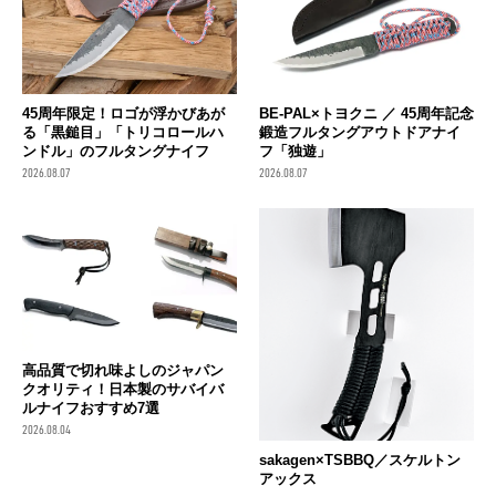
45周年限定！ロゴが浮かびあが
BE-PAL×トヨクニ ／ 45周年記念
る「黒鎚目」「トリコロールハ
鍛造フルタングアウトドアナイ
ンドル」のフルタングナイフ
フ「独遊」
2026.08.07
2026.08.07
高品質で切れ味よしのジャパン
クオリティ！日本製のサバイバ
ルナイフおすすめ7選
2026.08.04
sakagen×TSBBQ／スケルトン
アックス