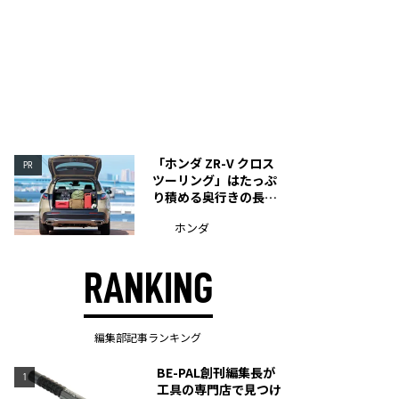
「ホンダ ZR-V クロス
PR
ツーリング」はたっぷ
り積める奥行きの長い
荷室を装備
ホンダ
RANKING
編集部記事ランキング
BE-PAL創刊編集長が
1
工具の専門店で見つけ