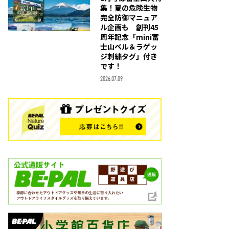
集！夏の危険生物
完全防御マニュア
ル企画も 創刊45
周年記念「mini富
士山ベル＆ラゲッ
ジ刺繍タグ」付き
です！
2026.07.09