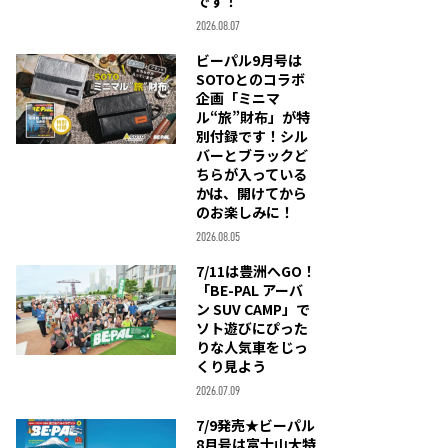
です！
2026.08.07
ビーパル9月号は
SOTOとのコラボ
企画「ミニマ
ル“旅”財布」が特
別付録です！シル
バーとブラックど
ちらが入っている
かは、開けてから
のお楽しみに！
2026.08.05
7/11は豊洲へGO！
「BE-PAL アーバ
ン SUV CAMP」で
ソト遊びにぴった
りな人気車をじっ
くり見よう
2026.07.09
7/9発売★ビーパル
8月号は富士山大特