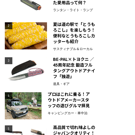
た愛用品って何？
ランタン・ライト・ランプ
夏は道の駅で「とうも
2
ろこし」を楽しもう！
便利なとうもろこしカ
ッターも紹介
サスティナブル＆ローカル
BE-PAL×トヨクニ ／
3
45周年記念 鍛造フル
タングアウトドアナイ
フ「独遊」
道具・ギア
プロはこれに乗る！ア
4
ウトドアメーカースタ
ッフの遊びグルマ拝見
キャンピングカー・車中泊
高品質で切れ味よしの
5
ジャパンクオリティ！