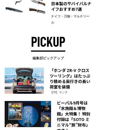
日本製のサバイバルナ
イフおすすめ7選
ナイフ・刃物・マルチツー
ル
PICKUP
編集部ピックアップ
「ホンダ ZR-V クロス
ツーリング」はたっぷ
り積める奥行きの長い
荷室を装備
【PR】ホンダ
ビーパル9月号は
「水族館＆博物
館」大特集！ 特別
付録は「SOTO ミ
ニマル“旅”財布」