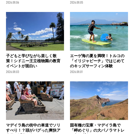
2026.08.06
2026.08.05
子どもと学びながら楽しく散
エーゲ海の夏を満喫！トルコの
策！シドニー王立植物園の教育
「イリジャビーチ」ではじめて
イベントが面白い
のキッズサーフィン体験
2026.08.03
2026.08.01
マデイラ島の街中の車道でソリ
固有種の宝庫・マデイラ島で
すべり！？頭がバグった爽快ア
「岬めぐり」の大パノラマトレ