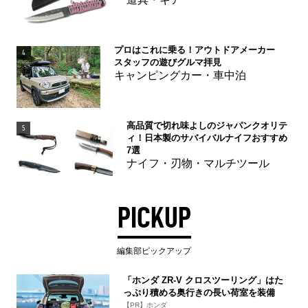
道具・ギア
プロはこれに乗る！アウトドアメーカー
4
スタッフの遊びグルマ拝見
キャンピングカー・車中泊
高品質で切れ味よしのジャパンクオリテ
5
ィ！日本製のサバイバルナイフおすすめ
7選
ナイフ・刃物・マルチツール
PICKUP
編集部ピックアップ
「ホンダ ZR-V クロスツーリング」はた
っぷり積める奥行きの長い荷室を装備
【PR】ホンダ