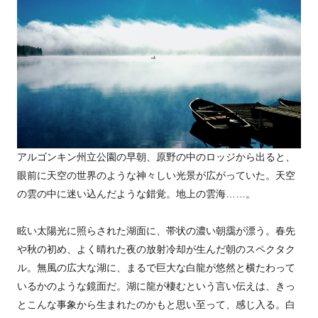
アルゴンキン州立公園の早朝、原野の中のロッジから出ると、
眼前に天空の世界のような神々しい光景が広がっていた。天空
の雲の中に迷い込んだような錯覚。地上の雲海……。
眩い太陽光に照らされた湖面に、帯状の濃い朝靄が漂う。春先
や秋の初め、よく晴れた夜の放射冷却が生んだ朝のスペクタク
ル。無風の広大な湖に、まるで巨大な白龍が悠然と横たわって
いるかのような鏡面だ。湖に龍が棲むという言い伝えは、きっ
とこんな事象から生まれたのかもと思い至って、感じ入る。白