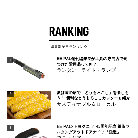
RANKING
編集部記事ランキング
BE-PAL創刊編集長が工具の専門店で見
1
つけた愛用品って何？
ランタン・ライト・ランプ
夏は道の駅で「とうもろこし」を楽しも
2
う！ 便利なとうもろこしカッターも紹介
サスティナブル＆ローカル
BE-PAL×トヨクニ ／ 45周年記念 鍛造フ
3
ルタングアウトドアナイフ「独遊」