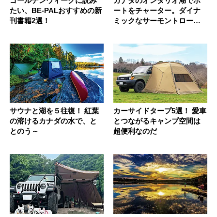
ゴールデンウィークに読み
カナダのオンタリオ湖でボ
たい、BE-PALおすすめの新
ートをチャーター。ダイナ
刊書籍2選！
ミックなサーモントローリ
ングへ！
サウナと湖を５往復！ 紅葉
カーサイドタープ5選！ 愛車
の溶けるカナダの水で、と
とつながるキャンプ空間は
とのう～
超便利なのだ