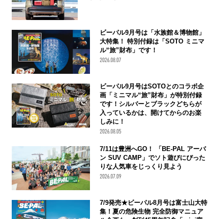
ビーパル9月号は「水族館＆博物館」
大特集！ 特別付録は「SOTO ミニマ
ル“旅”財布」です！
2026.08.07
ビーパル9月号はSOTOとのコラボ企
画「ミニマル“旅”財布」が特別付録
です！シルバーとブラックどちらが
入っているかは、開けてからのお楽
しみに！
2026.08.05
7/11は豊洲へGO！ 「BE-PAL アーバ
ン SUV CAMP」でソト遊びにぴった
りな人気車をじっくり見よう
2026.07.09
7/9発売★ビーパル8月号は富士山大特
集！夏の危険生物 完全防御マニュア