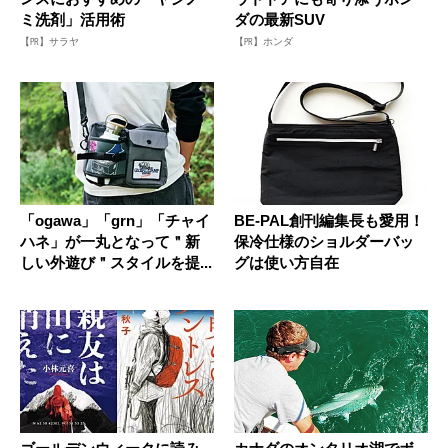
ミ洗剤」活用術
ダの最新SUV
【PR】サラヤ
【PR】ホンダ
「ogawa」「grn」「チャイ
BE-PAL創刊編集長も愛用！
ハネ」が一丸となって＂新
保冷仕様のショルダーバッ
しい外遊び＂スタイルを提...
グは使い方自在