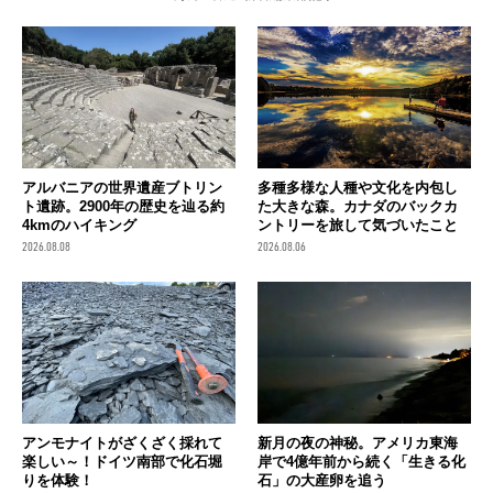
アルバニアの世界遺産ブトリン
多種多様な人種や文化を内包し
ト遺跡。2900年の歴史を辿る約
た大きな森。カナダのバックカ
4kmのハイキング
ントリーを旅して気づいたこと
2026.08.08
2026.08.06
アンモナイトがざくざく採れて
新月の夜の神秘。アメリカ東海
楽しい～！ドイツ南部で化石堀
岸で4億年前から続く「生きる化
りを体験！
石」の大産卵を追う