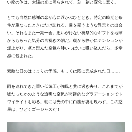
い龍の体は、太陽の光に照らされて、刻一刻と変化し蠢く。
とても自然に感謝の念が心に浮かぶひととき。特定の時期と条
件が重なったときにだけ訪れる、目を疑うような異景との出会
い。それもまた一期一会。思いがけない祝祭的なギフトを地球
からもらった気分の言祝ぎの朝だ。朝から静かにテンションが
爆上がり、凛と澄んだ空気を肺いっぱいに吸い込んだら、多幸
感に包まれた。
素敵な日のはじまりの予感、もしくは既に完成された日……。
雨を連れてきた重い低気圧が強風と共に過ぎ去り、これまでが
嘘だったかのような透明な空気が奇跡的なグラデーションでト
ワイライトを彩る。朝には光の中に白龍が姿を現わす。この惑
星は、ひどくゴージャスだ！