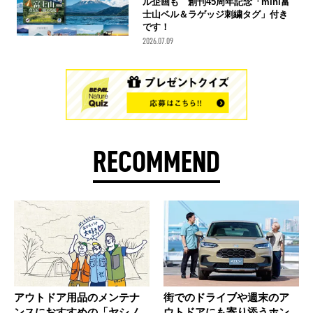
ル企画も 創刊45周年記念「mini富
士山ベル＆ラゲッジ刺繍タグ」付き
です！
2026.07.09
RECOMMEND
アウトドア用品のメンテナ
街でのドライブや週末のア
ンスにおすすめの「ヤシノ
ウトドアにも寄り添うホン