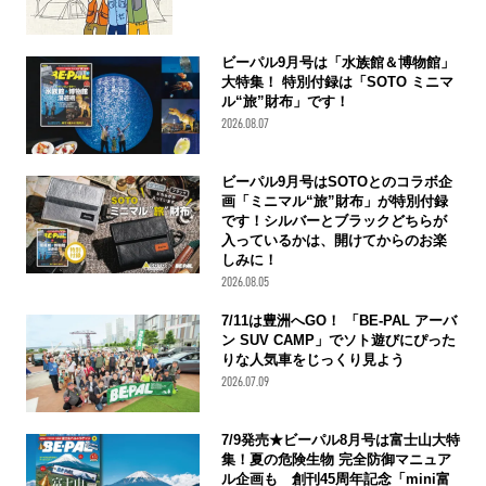
ビーパル9月号は「水族館＆博物館」
大特集！ 特別付録は「SOTO ミニマ
ル“旅”財布」です！
2026.08.07
ビーパル9月号はSOTOとのコラボ企
画「ミニマル“旅”財布」が特別付録
です！シルバーとブラックどちらが
入っているかは、開けてからのお楽
しみに！
2026.08.05
7/11は豊洲へGO！ 「BE-PAL アーバ
ン SUV CAMP」でソト遊びにぴった
りな人気車をじっくり見よう
2026.07.09
7/9発売★ビーパル8月号は富士山大特
集！夏の危険生物 完全防御マニュア
ル企画も 創刊45周年記念「mini富