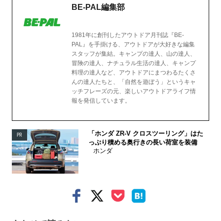
BE-PAL編集部
1981年に創刊したアウトドア月刊誌『BE-
PAL』を手掛ける、アウトドアが大好きな編集
スタッフが集結。キャンプの達人、山の達人、
冒険の達人、ナチュラル生活の達人、キャンプ
料理の達人など、アウトドアにまつわるたくさ
んの達人たちと、「自然を遊ぼう」というキャ
ッチフレーズの元、楽しいアウトドアライフ情
報を発信しています。
「ホンダ ZR-V クロスツーリング」はた
PR
っぷり積める奥行きの長い荷室を装備
ホンダ