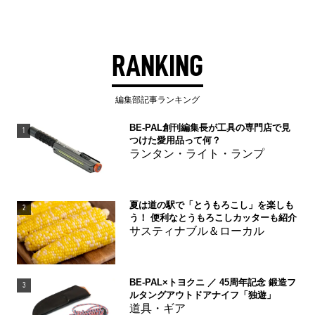
RANKING
編集部記事ランキング
BE-PAL創刊編集長が工具の専門店で見
1
つけた愛用品って何？
ランタン・ライト・ランプ
夏は道の駅で「とうもろこし」を楽しも
2
う！ 便利なとうもろこしカッターも紹介
サスティナブル＆ローカル
BE-PAL×トヨクニ ／ 45周年記念 鍛造フ
3
ルタングアウトドアナイフ「独遊」
道具・ギア