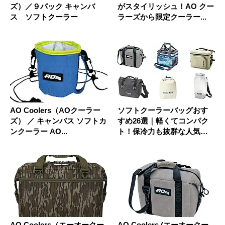
ズ）／９パック キャンバ
がスタイリッシュ！AO クー
ス ソフトクーラー
ラーズから限定クーラー...
AO Coolers（AOクーラー
ソフトクーラーバッグおす
ズ） ／ キャンバス ソフトカ
すめ26選｜軽くてコンパク
ンクーラー AO...
ト！保冷力も抜群な人気ク
ーラー...
AO Coolers（エーオークー
AO Coolers (エーオークー