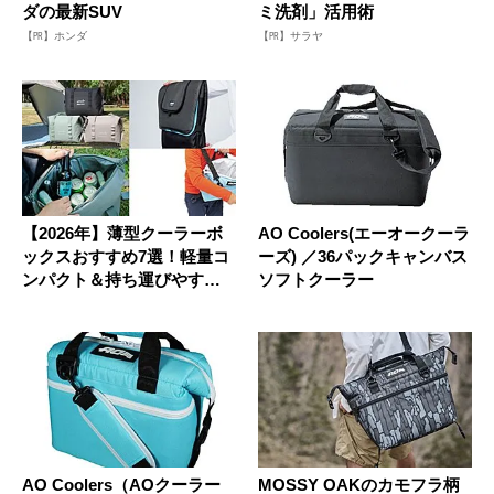
ダの最新SUV
ミ洗剤」活用術
【PR】ホンダ
【PR】サラヤ
【2026年】薄型クーラーボ
AO Coolers(エーオークーラ
ックスおすすめ7選！軽量コ
ーズ) ／36パックキャンバス
ンパクト＆持ち運びやすい
ソフトクーラー
小...
AO Coolers（AOクーラー
MOSSY OAKのカモフラ柄