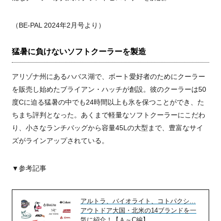
（BE-PAL 2024年2月号より）
猛暑に負けないソフトクーラーを製造
アリゾナ州にあるハバス湖で、ボート愛好者のためにクーラー
を販売し始めたブライアン・ハッチが創設。彼のクーラーは50
度Cに迫る猛暑の中でも24時間以上も氷を保つことができ、た
ちまち評判となった。あくまで軽量なソフトクーラーにこだわ
り、小さなランチバッグから容量45Lの大型まで、豊富なサイ
ズがラインアップされている。
▼参考記事
アルトラ、バイオライト、コトパクシ…
アウトドア大国・北米の14ブランドを一
気に紹介！【Ａ～C編】