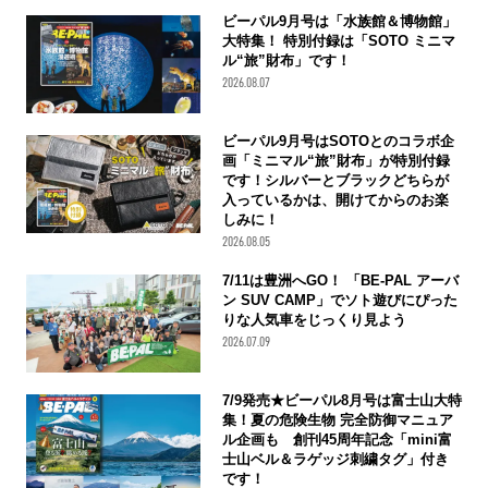
ビーパル9月号は「水族館＆博物館」
大特集！ 特別付録は「SOTO ミニマ
ル“旅”財布」です！
2026.08.07
ビーパル9月号はSOTOとのコラボ企
画「ミニマル“旅”財布」が特別付録
です！シルバーとブラックどちらが
入っているかは、開けてからのお楽
しみに！
2026.08.05
7/11は豊洲へGO！ 「BE-PAL アーバ
ン SUV CAMP」でソト遊びにぴった
りな人気車をじっくり見よう
2026.07.09
7/9発売★ビーパル8月号は富士山大特
集！夏の危険生物 完全防御マニュア
ル企画も 創刊45周年記念「mini富
士山ベル＆ラゲッジ刺繍タグ」付き
です！