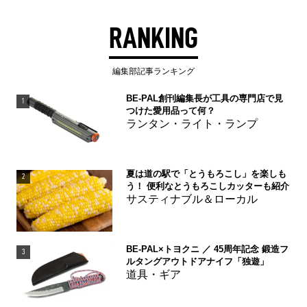
RANKING
編集部記事ランキング
BE-PAL創刊編集長が工具の専門店で見
1
つけた愛用品って何？
ランタン・ライト・ランプ
夏は道の駅で「とうもろこし」を楽しも
2
う！ 便利なとうもろこしカッターも紹介
サスティナブル＆ローカル
BE-PAL×トヨクニ ／ 45周年記念 鍛造フ
3
ルタングアウトドアナイフ「独遊」
道具・ギア