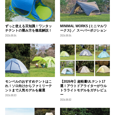
ずっと使える豆知識！ワンタッ
MINIMAL WORKS (ミニマルワ
チテントの畳み方を徹底解説！
ークス) ／ スーパーポジション
2026.08.04
2026.08.04
モンベルのおすすめテントはこ
【2026年】超軽量ULテント17
れ！ソロ向けからファミリーテ
選！アウトドアライターがウル
ントまで人気モデルを厳選
トラライトモデルをガチレビュ
ー
2026.08.03
2026.08.02