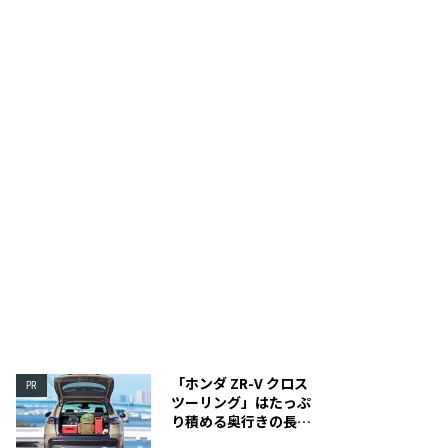
XG専用設計のつまみを採用している。
ハンドル付きケースにしま
「ホンダ ZR-V クロス
PR
ツーリング」はたっぷ
り積める奥行きの長い
荷室を装備