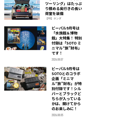
ツーリング」はたっぷ
り積める奥行きの長い
荷室を装備
【PR】ホンダ
ビーパル9月号は
「水族館＆博物
館」大特集！ 特別
付録は「SOTO ミ
ニマル“旅”財布」
です！
2026.08.07
ビーパル9月号は
SOTOとのコラボ
企画「ミニマ
ル“旅”財布」が特
別付録です！シル
バーとブラックど
ちらが入っている
かは、開けてから
のお楽しみに！
2026.08.05