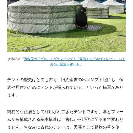
参考記事「
遊牧民の「ゲル」でグランピング！「象潟モンゴルヴィレッジ バイ
ガル」宿泊レポート
」
テントの歴史はとても古く、旧約聖書の出エジプト記にも、儀
式や居住のためにテントが張られている、といった描写があり
ます。
簡易的な住居として利用されてきたテントですが、幕とフレー
ムから構成される基本構造は、古代から現代に至るまで変わり
ません。ちなみに古代のテントは、天幕として動物の革を使