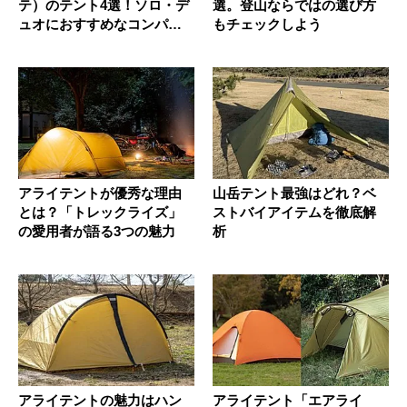
テ）のテント4選！ソロ・デ
選。登山ならではの選び方
ュオにおすすめなコンパク
もチェックしよう
ト...
アライテントが優秀な理由
山岳テント最強はどれ？ベ
とは？「トレックライズ」
ストバイアイテムを徹底解
の愛用者が語る3つの魅力
析
アライテントの魅力はハン
アライテント「エアライ