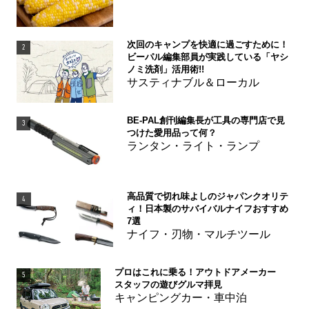
次回のキャンプを快適に過ごすために！
2
ビーパル編集部員が実践している「ヤシ
ノミ洗剤」活用術!!
サスティナブル＆ローカル
BE-PAL創刊編集長が工具の専門店で見
3
つけた愛用品って何？
ランタン・ライト・ランプ
高品質で切れ味よしのジャパンクオリテ
4
ィ！日本製のサバイバルナイフおすすめ
7選
ナイフ・刃物・マルチツール
プロはこれに乗る！アウトドアメーカー
5
スタッフの遊びグルマ拝見
キャンピングカー・車中泊