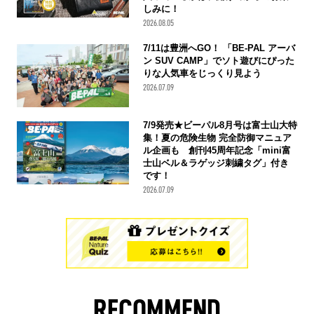
しみに！
2026.08.05
7/11は豊洲へGO！ 「BE-PAL アーバ
ン SUV CAMP」でソト遊びにぴった
りな人気車をじっくり見よう
2026.07.09
7/9発売★ビーパル8月号は富士山大特
集！夏の危険生物 完全防御マニュア
ル企画も 創刊45周年記念「mini富
士山ベル＆ラゲッジ刺繍タグ」付き
です！
2026.07.09
RECOMMEND