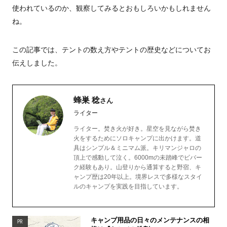
使われているのか、観察してみるとおもしろいかもしれません
ね。
この記事では、テントの数え方やテントの歴史などについてお
伝えしました。
蜂巣 稔
さん
ライター
ライター。焚き火が好き。星空を見ながら焚き
火をするためにソロキャンプに出かけます。道
具はシンプル＆ミニマム派。キリマンジャロの
頂上で感動して泣く。6000mの未踏峰でビバー
ク経験もあり。山登りから通算すると野宿、キ
ャンプ歴は20年以上。境界レスで多様なスタイ
ルのキャンプを実践を目指しています。
キャンプ用品の日々のメンテナンスの相
PR