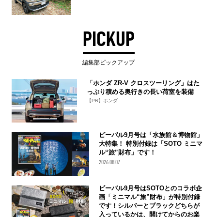
PICKUP
編集部ピックアップ
「ホンダ ZR-V クロスツーリング」はた
っぷり積める奥行きの長い荷室を装備
【PR】ホンダ
ビーパル9月号は「水族館＆博物館」
大特集！ 特別付録は「SOTO ミニマ
ル“旅”財布」です！
2026.08.07
ビーパル9月号はSOTOとのコラボ企
画「ミニマル“旅”財布」が特別付録
です！シルバーとブラックどちらが
入っているかは、開けてからのお楽