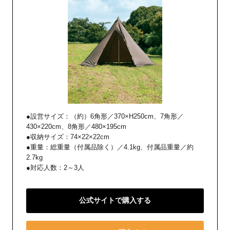
●設営サイズ：（約）6角形／370×H250cm、7角形／
430×220cm、8角形／480×195cm
●収納サイズ：74×22×22cm
●重量：総重量（付属品除く）／4.1kg、付属品重量／約
2.7kg
●対応人数：2～3人
公式サイトで購入する