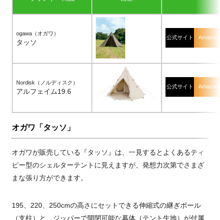
ogawa（オガワ）
公式サイト
Amazon
タッソ
Nordisk（ノルディスク）
公式サイト
Amazon
アルフェイム19.6
オガワ「タッソ」
オガワが販売している『タッソ』は、一見するとよくあるティ
ピー型のシェルターテントに見えますが、発想力次第でさまざ
まな張り方ができます。
195、220、250cmの高さにセットできる伸縮式の継ぎポール
（支柱）と、ジッパーで開閉可能な幕体（テント生地）が付属