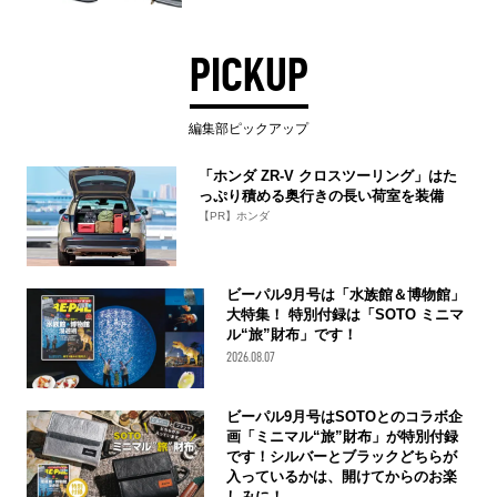
PICKUP
編集部ピックアップ
「ホンダ ZR-V クロスツーリング」はた
っぷり積める奥行きの長い荷室を装備
【PR】ホンダ
ビーパル9月号は「水族館＆博物館」
大特集！ 特別付録は「SOTO ミニマ
ル“旅”財布」です！
2026.08.07
ビーパル9月号はSOTOとのコラボ企
画「ミニマル“旅”財布」が特別付録
です！シルバーとブラックどちらが
入っているかは、開けてからのお楽
しみに！