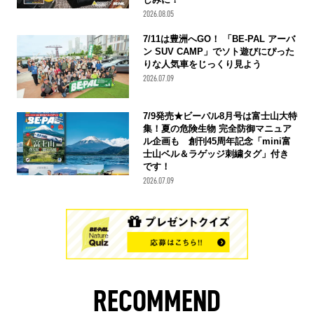
2026.08.05
7/11は豊洲へGO！ 「BE-PAL アーバ
ン SUV CAMP」でソト遊びにぴった
りな人気車をじっくり見よう
2026.07.09
7/9発売★ビーパル8月号は富士山大特
集！夏の危険生物 完全防御マニュア
ル企画も 創刊45周年記念「mini富
士山ベル＆ラゲッジ刺繍タグ」付き
です！
2026.07.09
RECOMMEND