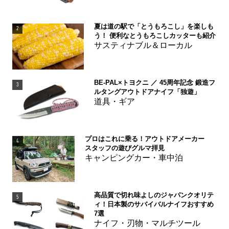
夏は道の駅で「とうもろこし」を楽しも
2
う！ 便利なとうもろこしカッターも紹介
サスティナブル＆ローカル
BE-PAL×トヨクニ ／ 45周年記念 鍛造フ
3
ルタングアウトドアナイフ「独遊」
道具・ギア
プロはこれに乗る！アウトドアメーカー
4
スタッフの遊びグルマ拝見
キャンピングカー・車中泊
高品質で切れ味よしのジャパンクオリテ
5
ィ！日本製のサバイバルナイフおすすめ
7選
ナイフ・刃物・マルチツール