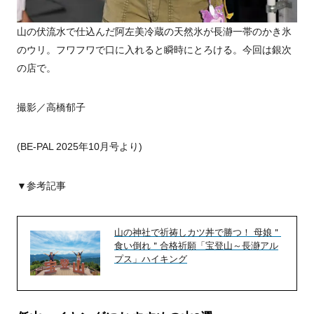
山の伏流水で仕込んだ阿左美冷蔵の天然氷が長瀞一帯のかき氷
のウリ。フワフワで口に入れると瞬時にとろける。今回は銀次
の店で。
撮影／高橋郁子
(BE-PAL 2025年10月号より)
▼参考記事
山の神社で祈祷しカツ丼で勝つ！ 母娘＂
食い倒れ＂合格祈願「宝登山～長瀞アル
プス」ハイキング