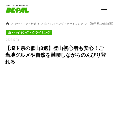
アウトドア・外遊び
山・ハイキング・クライミング
【埼玉県の低山8選
山・ハイキング・クライミング
2025.12.03
【埼玉県の低山8選】登山初心者も安心！ご
当地グルメや自然を満喫しながらのんびり登
れる
Loaded
:
32.23%
/
Unmute