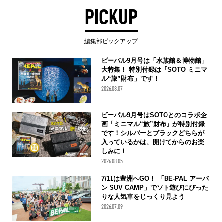
PICKUP
編集部ピックアップ
ビーパル9月号は「水族館＆博物館」
大特集！ 特別付録は「SOTO ミニマ
ル“旅”財布」です！
2026.08.07
ビーパル9月号はSOTOとのコラボ企
画「ミニマル“旅”財布」が特別付録
です！シルバーとブラックどちらが
入っているかは、開けてからのお楽
しみに！
2026.08.05
7/11は豊洲へGO！ 「BE-PAL アーバ
ン SUV CAMP」でソト遊びにぴった
りな人気車をじっくり見よう
2026.07.09