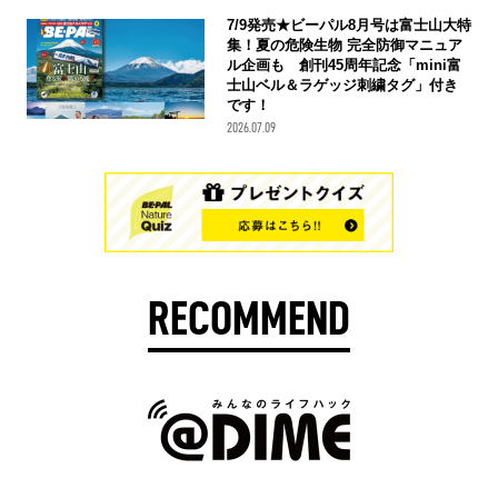
7/9発売★ビーパル8月号は富士山大特
集！夏の危険生物 完全防御マニュア
ル企画も 創刊45周年記念「mini富
士山ベル＆ラゲッジ刺繍タグ」付き
です！
2026.07.09
RECOMMEND