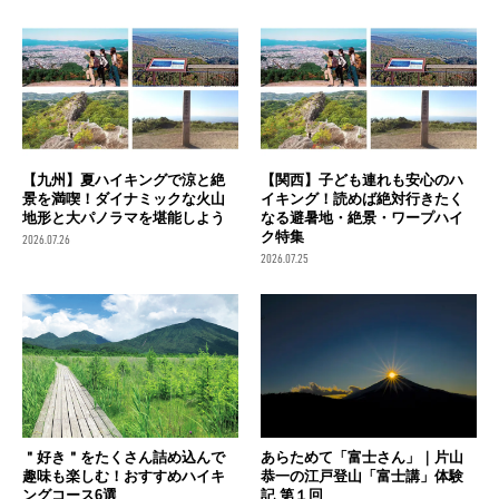
【九州】夏ハイキングで涼と絶
【関西】子ども連れも安心のハ
景を満喫！ダイナミックな火山
イキング！読めば絶対行きたく
地形と大パノラマを堪能しよう
なる避暑地・絶景・ワープハイ
ク特集
2026.07.26
2026.07.25
＂好き＂をたくさん詰め込んで
あらためて「富士さん」｜片山
趣味も楽しむ！おすすめハイキ
恭一の江戸登山「富士講」体験
ングコース6選
記 第１回