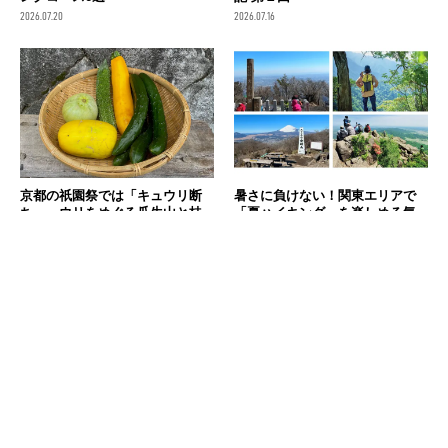
2026.07.20
2026.07.16
京都の祇園祭では「キュウリ断
暑さに負けない！関東エリアで
ち」。ウリをめぐる瓜生山と桂
「夏ハイキング」を楽しめる気
のハイキング
持ちいい山8選
2026.07.14
2026.07.08
消費税の価格表記について
記事内の価格は基本的に総額（税込）表記です。2021年3月以前の記事に関し
ては（税抜）表示の場合もあります。