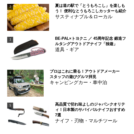
夏は道の駅で「とうもろこし」を楽しも
2
う！ 便利なとうもろこしカッターも紹介
サスティナブル＆ローカル
BE-PAL×トヨクニ ／ 45周年記念 鍛造フ
3
ルタングアウトドアナイフ「独遊」
道具・ギア
プロはこれに乗る！アウトドアメーカー
4
スタッフの遊びグルマ拝見
キャンピングカー・車中泊
高品質で切れ味よしのジャパンクオリテ
5
ィ！日本製のサバイバルナイフおすすめ
7選
ナイフ・刃物・マルチツール