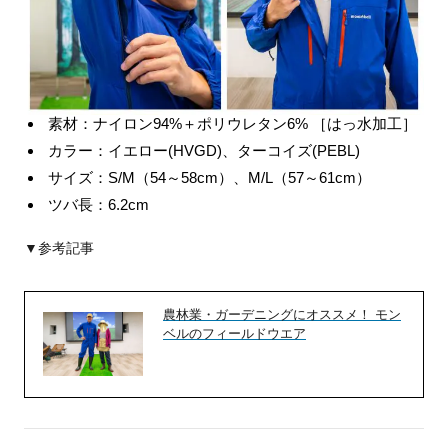
素材：ナイロン94%＋ポリウレタン6% ［はっ水加工］
カラー：イエロー(HVGD)、ターコイズ(PEBL)
サイズ：S/M（54～58cm）、M/L（57～61cm）
ツバ長：6.2cm
▼参考記事
農林業・ガーデニングにオススメ！ モン
ベルのフィールドウエア