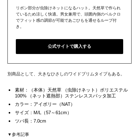
リボン部分が虫除けネットになるハット。天然草で作られ
ているため涼しく快適。男女兼用で、頭囲内側のベルクロ
でフィット感の調節が可能であごひもを通せるループ付
き。
公式サイトで購入する
別商品として、大きなひさしのワイドブリムタイプもある。
素材：（本体）天然草 （虫除けネット）ポリエステル
100% （ネット遮熱部）ステンレススパッタ加工
カラー：アイボリー（NAT）
サイズ：M/L（57～61cm）
ツバ長：7.0cm
▼参考記事