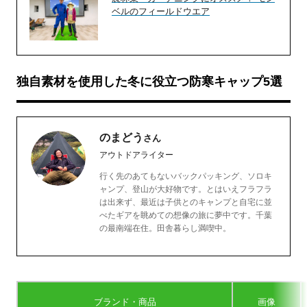
ベルのフィールドウエア
独自素材を使用した冬に役立つ防寒キャップ5選
のまどう
さん
アウトドアライター
行く先のあてもないバックパッキング、ソロキ
ャンプ、登山が大好物です。とはいえフラフラ
は出来ず、最近は子供とのキャンプと自宅に並
べたギアを眺めての想像の旅に夢中です。千葉
の最南端在住。田舎暮らし満喫中。
ブランド・商品
画像