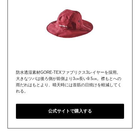
防水透湿素材GORE-TEXファブリクス3レイヤーを採用。
大きなツバは後ろ側が前側より3㎝長い9.5㎝。襟もとへの
雨だれはもとより、晴天時には首筋の日焼けを軽減してく
れる。
公式サイトで購入する