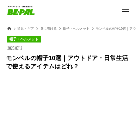
道具・ギア
身に着ける
帽子・ヘルメット
モンベルの帽子10選｜ア
帽子・ヘルメット
2025.07.12
モンベルの帽子10選｜アウトドア・日常生活
で使えるアイテムはどれ？
Loaded
:
28.84%
/
Unmute