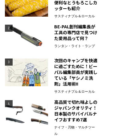
便利なとうもろこしカ
ッターも紹介
サスティナブル＆ローカル
BE-PAL創刊編集長が
2
工具の専門店で見つけ
た愛用品って何？
ランタン・ライト・ランプ
次回のキャンプを快適
3
に過ごすために！ビー
パル編集部員が実践し
ている「ヤシノミ洗
剤」活用術!!
サスティナブル＆ローカル
高品質で切れ味よしの
4
ジャパンクオリティ！
日本製のサバイバルナ
イフおすすめ7選
ナイフ・刃物・マルチツー
ル