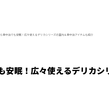
ら車中泊でも安眠！広々使えるデリカシリーズの室内＆車中泊アイテムも紹介
も安眠！広々使えるデリカシ
Loaded
:
100.00%
/