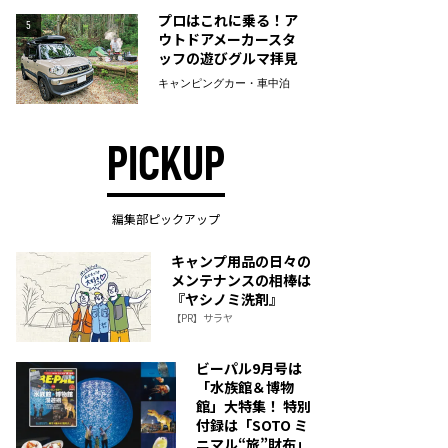
プロはこれに乗る！ア
5
ウトドアメーカースタ
ッフの遊びグルマ拝見
キャンピングカー・車中泊
PICKUP
編集部ピックアップ
キャンプ用品の日々の
メンテナンスの相棒は
『ヤシノミ洗剤』
【PR】サラヤ
ビーパル9月号は
「水族館＆博物
館」大特集！ 特別
付録は「SOTO ミ
ニマル“旅”財布」