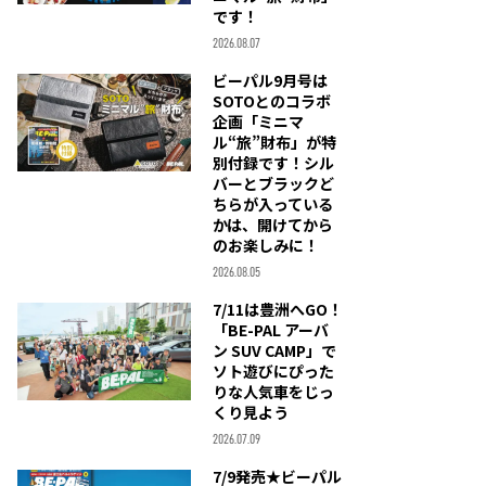
です！
2026.08.07
ビーパル9月号は
SOTOとのコラボ
企画「ミニマ
ル“旅”財布」が特
別付録です！シル
バーとブラックど
ちらが入っている
かは、開けてから
のお楽しみに！
2026.08.05
7/11は豊洲へGO！
「BE-PAL アーバ
ン SUV CAMP」で
ソト遊びにぴった
りな人気車をじっ
くり見よう
2026.07.09
7/9発売★ビーパル