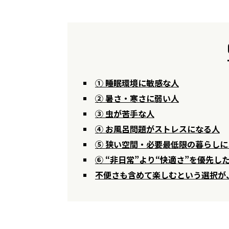
① 睡眠環境に敏感な人
② 暑さ・寒さに弱い人
③ 虫が苦手な人
④ お風呂問題がストレスになる人
⑤ 狭い空間・必要最低限の暮らし
⑥ “非日常”より“快適さ”を優先し
不便さも含めて楽しむという選択が