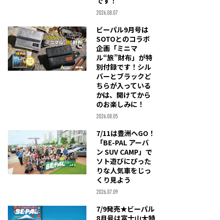
です！
2026.08.07
ビーパル9月号は
SOTOとのコラボ
企画「ミニマ
ル“旅”財布」が特
別付録です！シル
バーとブラックど
ちらが入っている
かは、開けてから
のお楽しみに！
2026.08.05
7/11は豊洲へGO！
「BE-PAL アーバ
ン SUV CAMP」で
ソト遊びにぴった
りな人気車をじっ
くり見よう
2026.07.09
7/9発売★ビーパル
8月号は富士山大特