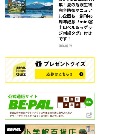
集！夏の危険生物
完全防御マニュア
ル企画も 創刊45
周年記念「mini富
士山ベル＆ラゲッ
ジ刺繍タグ」付き
です！
2026.07.09