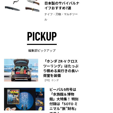
日本製のサバイバルナ
イフおすすめ7選
ナイフ・刃物・マルチツー
ル
PICKUP
編集部ピックアップ
「ホンダ ZR-V クロス
ツーリング」はたっぷ
り積める奥行きの長い
荷室を装備
【PR】ホンダ
ビーパル9月号は
「水族館＆博物
館」大特集！ 特別
付録は「SOTO ミ
ニマル“旅”財布」