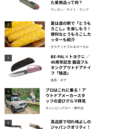
た愛用品って何？
ランタン・ライト・ランプ
夏は道の駅で「とうも
2
ろこし」を楽しもう！
便利なとうもろこしカ
ッターも紹介
サスティナブル＆ローカル
BE-PAL×トヨクニ ／
3
45周年記念 鍛造フル
タングアウトドアナイ
フ「独遊」
道具・ギア
プロはこれに乗る！ア
4
ウトドアメーカースタ
ッフの遊びグルマ拝見
キャンピングカー・車中泊
高品質で切れ味よしの
5
ジャパンクオリティ！