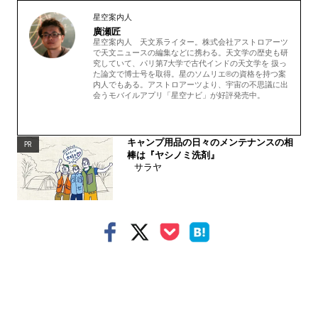
星空案内人
廣瀬匠
星空案内人 天文系ライター。株式会社アストロアーツ
で天文ニュースの編集などに携わる。天文学の歴史も研
究していて、パリ第7大学で古代インドの天文学を 扱っ
た論文で博士号を取得。星のソムリエ®の資格を持つ案
内人でもある。アストロアーツより、宇宙の不思議に出
会うモバイルアプリ「星空ナビ」が好評発売中。
キャンプ用品の日々のメンテナンスの相
PR
棒は『ヤシノミ洗剤』
サラヤ