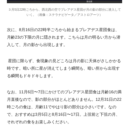
３月5日22時ごろから、西北西の空でプレアデス星団が月の影の部分に潜入して
いく。（画像：ステラナビゲータ／アストロアーツ）
次に、
8
月
16
日の
22
時半ごろから始まるプレアデス星団食は、
月齢
23
の下限の月に隠されます。こちらは月の明るい方から潜
入して、月の影から出現します。
星団に限らず、食現象の見どころは月の影に天体がさしかかる
時です。暗い所に星が消えてしまう瞬間も、暗い所から出現す
る瞬間もドキドキします。
なお、
11
月
6
日〜
7
日にかけてのプレアデス星団食は月齢
16
の満
月直後なので、影の部分がほとんどありません。
12
月
31
日の
22
時ごろの食は、月齢
11
でやはり影の部分は小さいです。なの
で、おすすめは
3
月
5
日と
8
月
16
日〜
17
日。上弦前と下弦の月、
それぞれの食をお楽しみください。