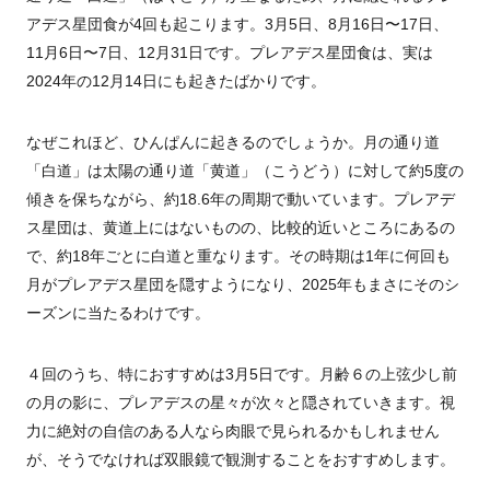
アデス星団食が
4
回も起こります。
3
月
5
日、
8
月
16
日〜
17
日、
11
月
6
日〜
7
日、
12
月
31
日です。プレアデス星団食は、実は
2024
年の
12
月
14
日にも起きたばかりです。
なぜこれほど、ひんぱんに起きるのでしょうか。月の通り道
「白道」は
太陽の通り道「黄道」（こうどう）
に
対して約5度
の
傾きを保ちながら
、約18.6年
の
周期
で動いて
います。プレアデ
ス星団は、黄道
上にはないものの、比較的近いところにあるの
で、約18年ごとに白道
と重なります。その
時期
は1年に何回も
月がプレアデス星団を隠すようになり、2025年もまさにそのシ
ーズンに当たるわけです。
４回のうち、特におすすめは
3
月
5
日です。月齢６の上弦少し前
の月の影に、プレアデスの星々が次々と隠されていきます。視
力に絶対の自信のある人なら肉眼で見られるかもしれません
が、そうでなければ双眼鏡で観測することをおすすめします。