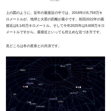
上の図のように、近年の最接近の中では、
2018
年の
5,759
万
キ
ロメートルが、
地球と火星の距離が
最小
です。前回
2022
年の最
接近は
8,145
万
キロメートル。そして今年
2025
年は
9,608
万
キロ
メートルですから、最接近といっても控えめな近づき方です。
見どころは冬の星座との共演です。