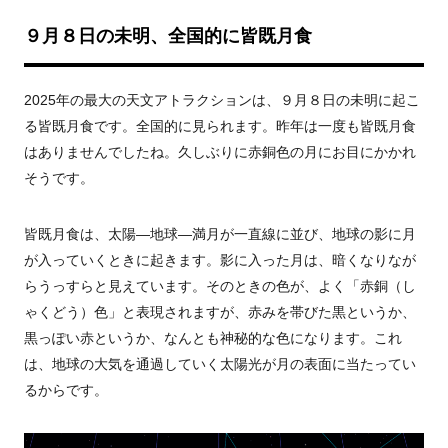
９月８日の
未明
、全国的に皆既月食
2025
年の最大の天文アトラクションは、９月８日の未明に起こ
る皆既月食です。全国的に見られます。昨年は一度も皆既月食
はありませんでしたね。久しぶりに赤銅色の月にお目にかかれ
そうです。
皆既月食は、太陽
—
地球
—
満月が一直線に並び、地球の影に月
が入っていくときに起きます。影に入った月は、暗くなりなが
らうっすらと見えています。そのときの色が、よく「赤銅（し
ゃくどう）色」と表現されますが、赤みを帯びた黒というか、
黒っぽい赤というか、なんとも神秘的な色になります。これ
は、地球の大気を通過していく太陽光が月の表面に当たってい
るからです。