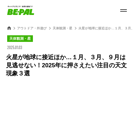
アウトドア・外遊び
天体観測・星
火星が地球に接近ほか…１月、３月、
天体観測・星
2025.01.03
火星が地球に接近ほか…１月、３月、９月は
見逃せない！2025年に押さえたい注目の天文
現象３選
Loaded
:
27.14%
/
Unmute