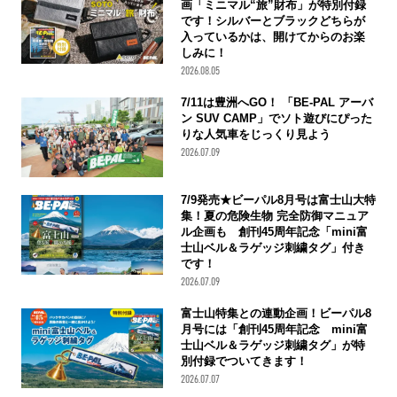
画「ミニマル“旅”財布」が特別付録
です！シルバーとブラックどちらが
入っているかは、開けてからのお楽
しみに！
2026.08.05
7/11は豊洲へGO！ 「BE-PAL アーバ
ン SUV CAMP」でソト遊びにぴった
りな人気車をじっくり見よう
2026.07.09
7/9発売★ビーパル8月号は富士山大特
集！夏の危険生物 完全防御マニュア
ル企画も 創刊45周年記念「mini富
士山ベル＆ラゲッジ刺繍タグ」付き
です！
2026.07.09
富士山特集との連動企画！ビーパル8
月号には「創刊45周年記念 mini富
士山ベル＆ラゲッジ刺繍タグ」が特
別付録でついてきます！
2026.07.07