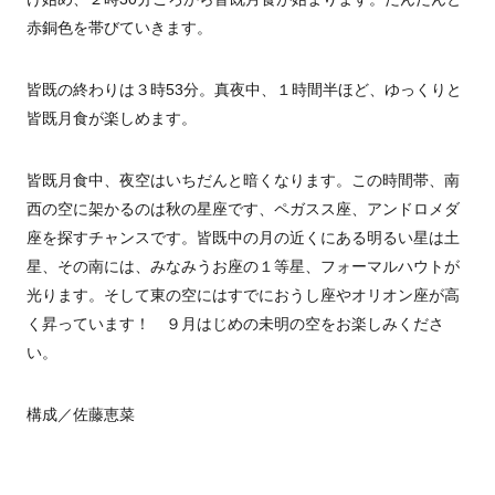
赤銅色を帯びていきます。
皆既の終わりは３時
53
分。真夜中、１時間半ほど、ゆっくりと
皆既月食が楽しめます。
皆既月食中、夜空はいちだんと暗くなります。この時間帯、南
西の空に架かるのは秋の星座です、ペガスス座、アンドロメダ
座を探すチャンスです。皆既中の月の近くにある明るい星は土
星、その南には、みなみうお座の１等星、フォーマルハウトが
光ります。そして東の空にはすでにおうし座やオリオン座が高
く昇っています！ ９月はじめの未明の空をお楽しみくださ
い。
構成／佐藤恵菜