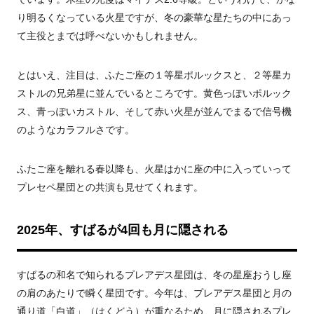
り明るくなっている火星ですが、冬の豪華な星たちの中にあっ
て
主役とまでは呼べない
かもしれません。
とはいえ、注目は、ふたご座の１等星ポルックスと、２等星カ
ストルの兄弟星に並んでいるところです。黄色っぽいポルック
ス、青っぽいカストル、そして赤い火星が並んでまるで信号機
のようなカラフルさです。
ふたご座を離れる春以降も、火星はかに座の中に入っていって
プレセペ星団との共演も見せてくれます。
2025
年、すばるが
4
回も月に隠される
すばるの和名で知られるプレアデス星団は、冬の星座おうし座
の肩のあたりで瞬く星団です。今年は、プレアデス星団と月の
通り道「白道」（はくどう）
が
重なるため、月に隠されるプレ