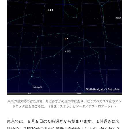
東京の最大時の皆既月食。月はみずがめ座の中にあり、近くのペガスス座やアン
ドロメダ座も見ごろに。（画像：ステラナビゲータ／アストロアーツ）＞
東京では、９月８日の０時過ぎから始まります。１時過ぎに欠
け始め、２時
30
分ごろから皆既月食が始まります。だんだんと