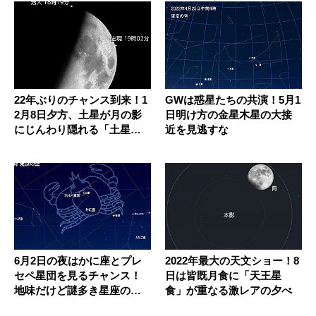
22年ぶりのチャンス到来！1
GWは惑星たちの共演！5月1
2月8日夕方、土星が月の影
日明け方の金星木星の大接
にじんわり隠れる「土星
近を見逃すな
食」...
6月2日の夜はかに座とプレ
2022年最大の天文ショー！8
セペ星団を見るチャンス！
日は皆既月食に「天王星
地味だけど謎多き星座の魅
食」が重なる激レアの夕べ
力