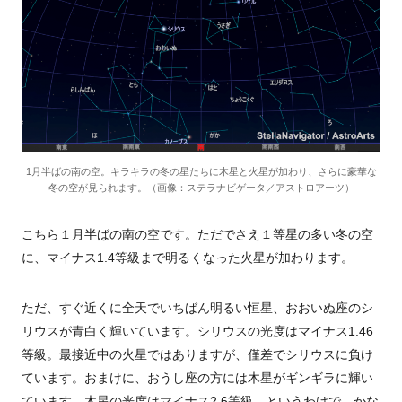
1月半ばの南の空。キラキラの冬の星たちに木星と火星が加わり、さらに豪華な
冬の空が見られます。（画像：ステラナビゲータ／アストロアーツ）
こちら１月半ばの南の空です。ただでさえ１等星の多い冬の空
に、マイナス
1.4
等級まで明るくなった火星が加わります。
ただ、すぐ近くに全天でいちばん明るい恒星、おおいぬ座のシ
リウスが青白く輝いています。シリウスの光度はマイナス
1.46
等級。最接近中の火星ではありますが、僅差でシリウスに負け
ています。おまけに、おうし座の方には木星がギンギラに輝い
ています。木星の光度はマイナス
2.6
等級。というわけで、かな