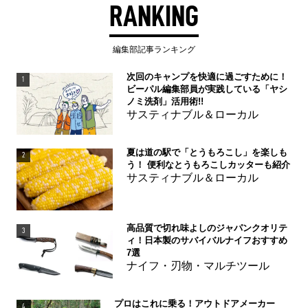
RANKING
編集部記事ランキング
次回のキャンプを快適に過ごすために！
1
ビーパル編集部員が実践している「ヤシ
ノミ洗剤」活用術!!
サスティナブル＆ローカル
夏は道の駅で「とうもろこし」を楽しも
2
う！ 便利なとうもろこしカッターも紹介
サスティナブル＆ローカル
高品質で切れ味よしのジャパンクオリテ
3
ィ！日本製のサバイバルナイフおすすめ
7選
ナイフ・刃物・マルチツール
プロはこれに乗る！アウトドアメーカー
4