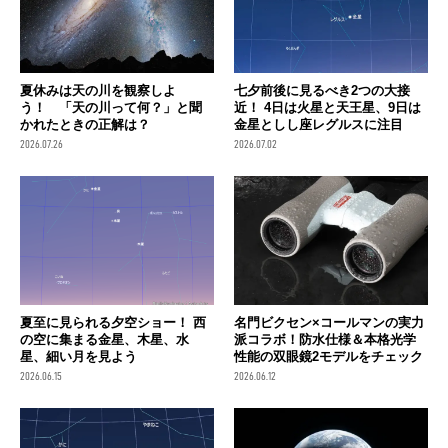
夏休みは天の川を観察しよ
七夕前後に見るべき2つの大接
う！ 「天の川って何？」と聞
近！ 4日は火星と天王星、9日は
かれたときの正解は？
金星としし座レグルスに注目
2026.07.26
2026.07.02
夏至に見られる夕空ショー！ 西
名門ビクセン×コールマンの実力
の空に集まる金星、木星、水
派コラボ！防水仕様＆本格光学
星、細い月を見よう
性能の双眼鏡2モデルをチェック
2026.06.15
2026.06.12