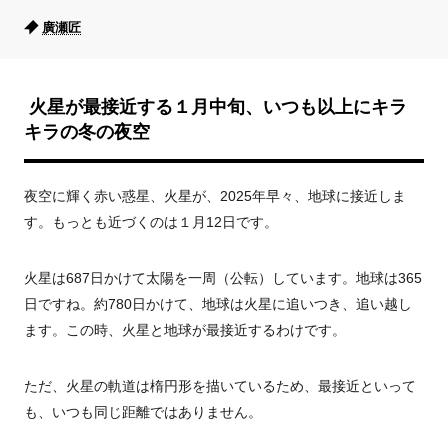
廣瀬匠
火星が最接近する１月中旬、いつも以上にキラ
キラの冬の夜空
夜空に輝く赤い惑星、火星が、
2025
年早々、地球に接近しま
す。もっとも近づくのは１月
12
日です。
火星は
687
日かけて太陽を一周（公転）しています。地球は
365
日ですね。約
780
日かけて、地球は火星に追いつき、追い越し
ます。この時、火星と地球が最接近するわけです。
ただ、火星の軌道は楕円形を描いているため、最接近といって
も、いつも同じ距離ではありません。