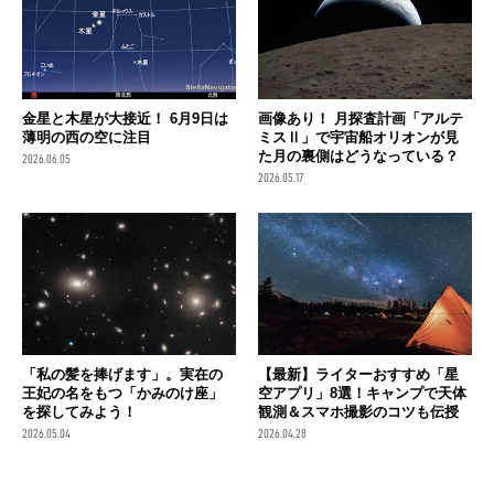
金星と木星が大接近！ 6月9日は
画像あり！ 月探査計画「アルテ
薄明の西の空に注目
ミスⅡ」で宇宙船オリオンが見
た月の裏側はどうなっている？
2026.06.05
2026.05.17
「私の髪を捧げます」。実在の
【最新】ライターおすすめ「星
王妃の名をもつ「かみのけ座」
空アプリ」8選！キャンプで天体
を探してみよう！
観測＆スマホ撮影のコツも伝授
2026.05.04
2026.04.28