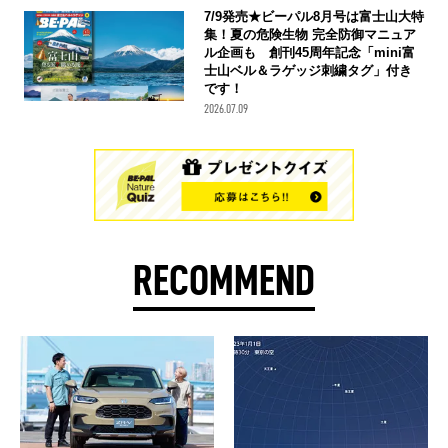
7/9発売★ビーパル8月号は富士山大特
集！夏の危険生物 完全防御マニュア
ル企画も 創刊45周年記念「mini富
士山ベル＆ラゲッジ刺繍タグ」付き
です！
2026.07.09
RECOMMEND