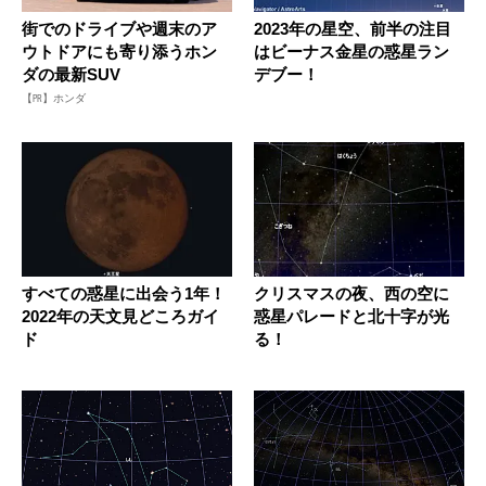
街でのドライブや週末のア
2023年の星空、前半の注目
ウトドアにも寄り添うホン
はビーナス金星の惑星ラン
ダの最新SUV
デブー！
【PR】ホンダ
すべての惑星に出会う1年！
クリスマスの夜、西の空に
2022年の天文見どころガイ
惑星パレードと北十字が光
ド
る！