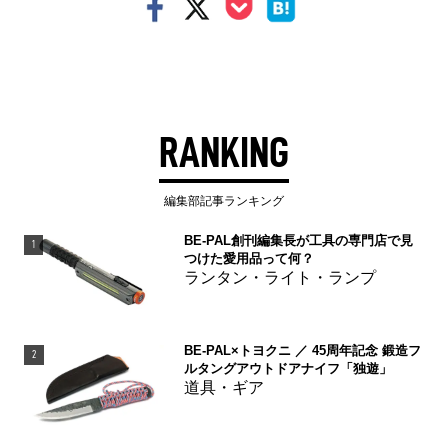
RANKING
編集部記事ランキング
BE-PAL創刊編集長が工具の専門店で見
1
つけた愛用品って何？
ランタン・ライト・ランプ
BE-PAL×トヨクニ ／ 45周年記念 鍛造フ
2
ルタングアウトドアナイフ「独遊」
道具・ギア