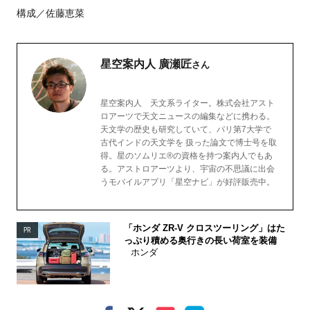
構成／佐藤恵菜
星空案内人 廣瀬匠
さん
星空案内人 天文系ライター。株式会社アスト
ロアーツで天文ニュースの編集などに携わる。
天文学の歴史も研究していて、パリ第7大学で
古代インドの天文学を 扱った論文で博士号を取
得。星のソムリエ®の資格を持つ案内人でもあ
る。アストロアーツより、宇宙の不思議に出会
うモバイルアプリ「星空ナビ」が好評販売中。
「ホンダ ZR-V クロスツーリング」はた
PR
っぷり積める奥行きの長い荷室を装備
ホンダ