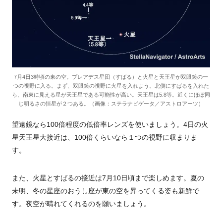
7月4日3時頃の東の空。プレアデス星団（すばる）と火星と天王星が双眼鏡の一
つの視野に入る。まず、双眼鏡の視野に火星を入れよう。北側にすばるを入れた
ら、南東に見える星が天王星である可能性が高い。天王星は5.8等。近くにほぼ同
じ明るさの恒星が２つある。（画像：ステラナビゲータ／アストロアーツ）
望遠鏡なら100倍程度の低倍率レンズを使いましょう。4日の火
星天王星大接近は、100倍くらいなら１つの視野に収まりま
す。
また、火星とすばるの接近は7月10日頃まで楽しめます。夏の
未明、冬の星座のおうし座が東の空を昇ってくる姿も新鮮で
す。夜空が晴れてくれるのを願いましょう。