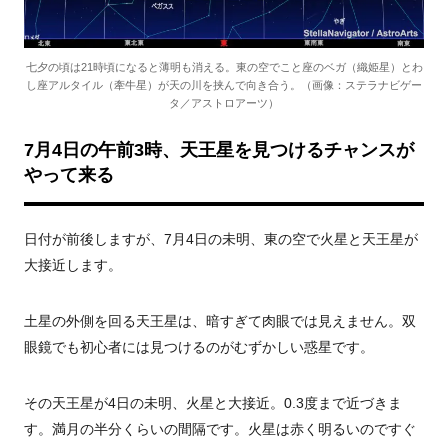
七夕の頃は21時頃になると薄明も消える。東の空でこと座のベガ（織姫星）とわ
し座アルタイル（牽牛星）が天の川を挟んで向き合う。（画像：ステラナビゲー
タ／アストロアーツ）
7月4日の午前3時、天王星を見つけるチャンスが
やって来る
日付が前後しますが、7月4日の未明、東の空で火星と天王星が
大接近します。
土星の外側を回る天王星は、暗すぎて肉眼では見えません。双
眼鏡でも初心者には見つけるのがむずかしい惑星です。
その天王星が4日の未明、火星と大接近。0.3度まで近づきま
す。満月の半分くらいの間隔です。火星は赤く明るいのですぐ