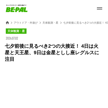
アウトドア・外遊び
天体観測・星
七夕前後に見るべき2つの大接近！ 
天体観測・星
2026.07.02
七夕前後に見るべき2つの大接近！ 4日は火
星と天王星、9日は金星としし座レグルスに
注目
Loaded
:
100.00%
/
Unmute