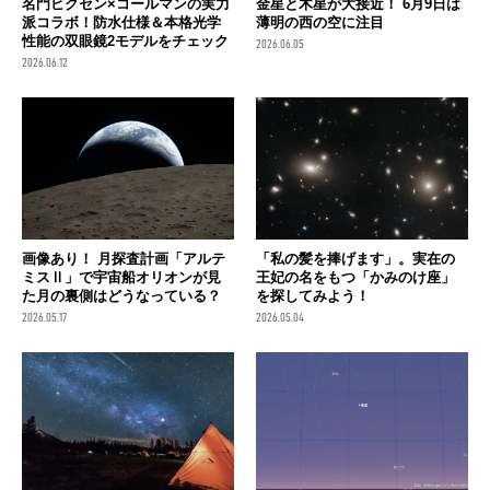
名門ビクセン×コールマンの実力
金星と木星が大接近！ 6月9日は
派コラボ！防水仕様＆本格光学
薄明の西の空に注目
性能の双眼鏡2モデルをチェック
2026.06.05
2026.06.12
画像あり！ 月探査計画「アルテ
「私の髪を捧げます」。実在の
ミスⅡ」で宇宙船オリオンが見
王妃の名をもつ「かみのけ座」
た月の裏側はどうなっている？
を探してみよう！
2026.05.17
2026.05.04