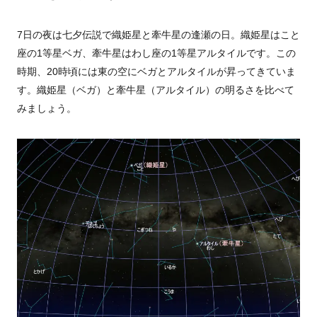
7日の夜は七夕伝説で織姫星と牽牛星の逢瀬の日。織姫星はこと
座の1等星ベガ、牽牛星はわし座の1等星アルタイルです。この
時期、20時頃には東の空にベガとアルタイルが昇ってきていま
す。織姫星（ベガ）と牽牛星（アルタイル）の明るさを比べて
みましょう。