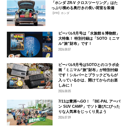
「ホンダ ZR-V クロスツーリング」はた
っぷり積める奥行きの長い荷室を装備
【PR】ホンダ
ビーパル9月号は「水族館＆博物館」
大特集！ 特別付録は「SOTO ミニマ
ル“旅”財布」です！
2026.08.07
ビーパル9月号はSOTOとのコラボ企
画「ミニマル“旅”財布」が特別付録
です！シルバーとブラックどちらが
入っているかは、開けてからのお楽
しみに！
2026.08.05
7/11は豊洲へGO！ 「BE-PAL アーバ
ン SUV CAMP」でソト遊びにぴった
りな人気車をじっくり見よう
2026.07.09