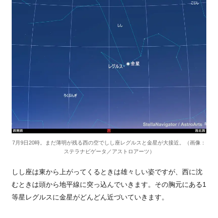
7月9日20時。まだ薄明が残る西の空でしし座レグルスと金星が大接近。（画像：
ステラナビゲータ／アストロアーツ）
しし座は東から上がってくるときは雄々しい姿ですが、西に沈
むときは頭から地平線に突っ込んでいきます。その胸元にある1
等星レグルスに金星がどんどん近づいていきます。