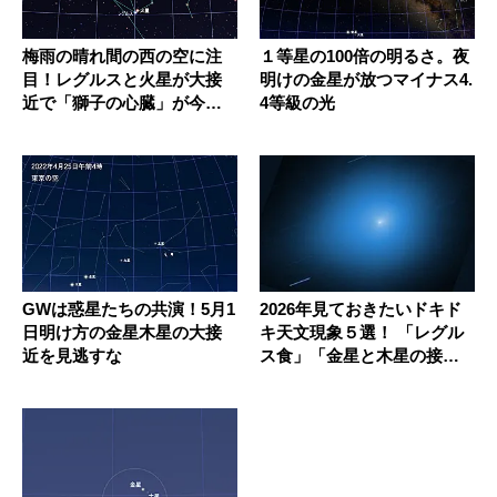
梅雨の晴れ間の西の空に注
１等星の100倍の明るさ。夜
目！レグルスと火星が大接
明けの金星が放つマイナス4.
近で「獅子の心臓」が今だ
4等級の光
け紅白に
GWは惑星たちの共演！5月1
2026年見ておきたいドキド
日明け方の金星木星の大接
キ天文現象５選！ 「レグル
近を見逃すな
ス食」「金星と木星の接
近」...