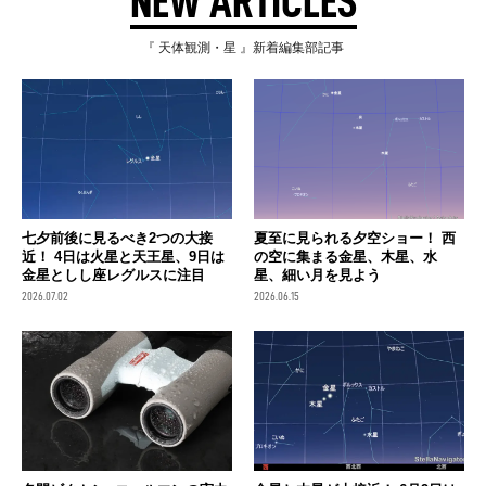
NEW ARTICLES
『 天体観測・星 』新着編集部記事
七夕前後に見るべき2つの大接
夏至に見られる夕空ショー！ 西
近！ 4日は火星と天王星、9日は
の空に集まる金星、木星、水
金星としし座レグルスに注目
星、細い月を見よう
2026.07.02
2026.06.15