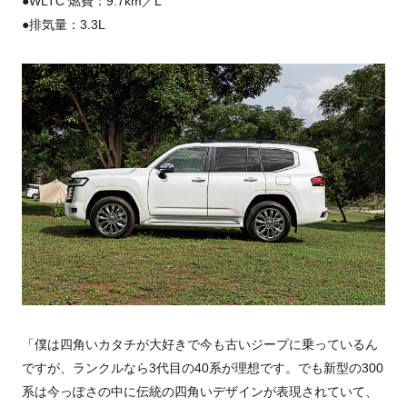
●WLTC 燃費：9.7km／L
●排気量：3.3L
「僕は四角いカタチが大好きで今も古いジープに乗っているん
ですが、ランクルなら3代目の40系が理想です。でも新型の300
系は今っぽさの中に伝統の四角いデザインが表現されていて、