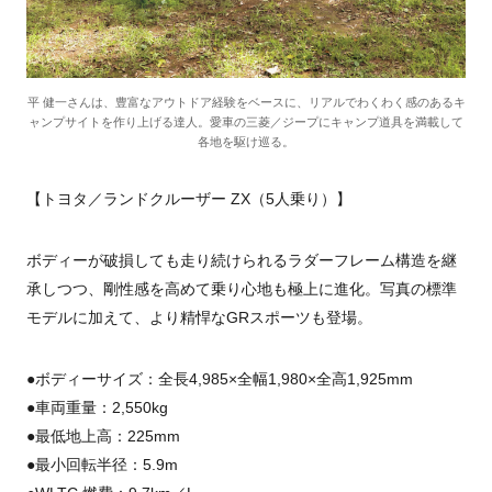
平 健一さんは、豊富なアウトドア経験をベースに、リアルでわくわく感のあるキ
ャンプサイトを作り上げる達人。愛車の三菱／ジープにキャンプ道具を満載して
各地を駆け巡る。
【トヨタ／ランドクルーザー ZX（5人乗り）】
ボディーが破損しても走り続けられるラダーフレーム構造を継
承しつつ、剛性感を高めて乗り心地も極上に進化。写真の標準
モデルに加えて、より精悍なGRスポーツも登場。
●ボディーサイズ：全長4,985×全幅1,980×全高1,925mm
●車両重量：2,550kg
●最低地上高：225mm
●最小回転半径：5.9m