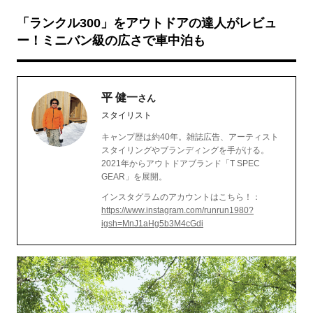
「ランクル300」をアウトドアの達人がレビュ
ー！ミニバン級の広さで車中泊も
平 健一
さん
スタイリスト
キャンプ歴は約40年。雑誌広告、アーティスト
スタイリングやブランディングを手がける。
2021年からアウトドアブランド「T SPEC
GEAR」を展開。
インスタグラムのアカウントはこちら！：
https://www.instagram.com/runrun1980?
igsh=MnJ1aHg5b3M4cGdi