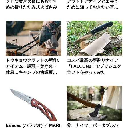
クトな焚き火台にもおすす
アウトドアナイフと出会う
めの折りたたみ式火ばさみ
ために知っておきたい基礎
知識
トウキョウクラフトの新作5
コスパ最高の薪割りナイフ
アイテム！調理・焚き火・
「FALCON2」でブッシュク
休息…キャンプの快適度を
ラフトをやってみた
高める...
baladeo (バラデオ) ／ MARI
斧、ナイフ、ポータブルバ