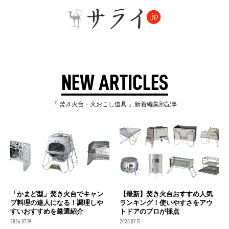
NEW ARTICLES
『 焚き火台・火おこし道具 』新着編集部記事
「かまど型」焚き火台でキャン
【最新】焚き火台おすすめ人気
プ料理の達人になる！調理しや
ランキング！使いやすさをアウ
すいおすすめを厳選紹介
トドアのプロが採点
2026.07.19
2026.07.15