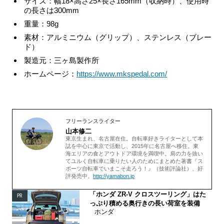
サイズ：幅18×高さ25×長さ165mm（収納時）、使用時
の長さは300mm
重量：98g
素材：アルミニウム（グリップ）、ステンレス（ブレー
ド）
製造元：三ヶ島製作所
ホームページ：
https://www.mkspedal.com/
フリーランスライター
山本修二
東京生まれ、名古屋在住。自転車好きライターとして本
誌を中心に東京で活動し、2015年に名古屋へ移住。東
海エリアの食とアウトドア環境を満喫中。肩の力を抜い
てユルく自転車に乗りたい人のためにまとめた著書『ス
ポーツ自転車でいまこそ走ろう！』（技術評論社）、好
評発売中。
http://yamabon.jp
「ホンダ ZR-V クロスツーリング」はた
PR
っぷり積める奥行きの長い荷室を装備
ホンダ