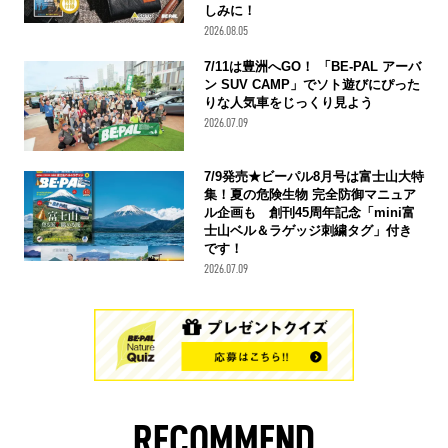
しみに！
2026.08.05
7/11は豊洲へGO！ 「BE-PAL アーバ
ン SUV CAMP」でソト遊びにぴった
りな人気車をじっくり見よう
2026.07.09
7/9発売★ビーパル8月号は富士山大特
集！夏の危険生物 完全防御マニュア
ル企画も 創刊45周年記念「mini富
士山ベル＆ラゲッジ刺繍タグ」付き
です！
2026.07.09
RECOMMEND