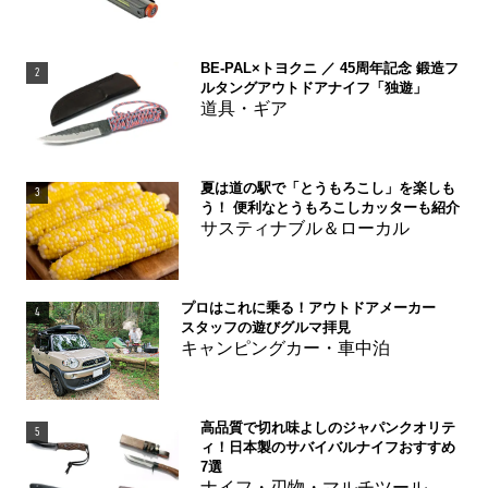
BE-PAL×トヨクニ ／ 45周年記念 鍛造フ
2
ルタングアウトドアナイフ「独遊」
道具・ギア
夏は道の駅で「とうもろこし」を楽しも
3
う！ 便利なとうもろこしカッターも紹介
サスティナブル＆ローカル
プロはこれに乗る！アウトドアメーカー
4
スタッフの遊びグルマ拝見
キャンピングカー・車中泊
高品質で切れ味よしのジャパンクオリテ
5
ィ！日本製のサバイバルナイフおすすめ
7選
ナイフ・刃物・マルチツール