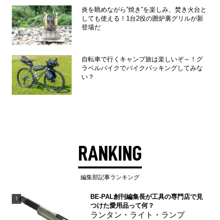
炎を眺めながら”焼き”を楽しみ、焚き⽕台と
しても使える！1台2役の囲炉裏グリルが新
登場だ
自転車で行くキャンプ旅は楽しいぞ～！グ
ラベルバイクでバイクパッキングしてみな
い？
RANKING
編集部記事ランキング
BE-PAL創刊編集長が工具の専門店で見
1
つけた愛用品って何？
ランタン・ライト・ランプ