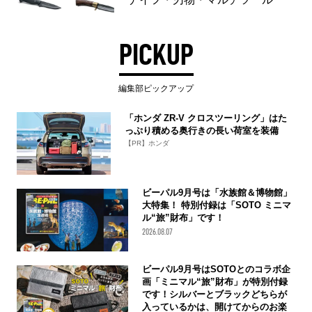
PICKUP
編集部ピックアップ
「ホンダ ZR-V クロスツーリング」はた
っぷり積める奥行きの長い荷室を装備
【PR】ホンダ
ビーパル9月号は「水族館＆博物館」
大特集！ 特別付録は「SOTO ミニマ
ル“旅”財布」です！
2026.08.07
ビーパル9月号はSOTOとのコラボ企
画「ミニマル“旅”財布」が特別付録
です！シルバーとブラックどちらが
入っているかは、開けてからのお楽