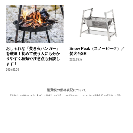
おしゃれな「焚き火ハンガー」
Snow Peak（スノーピーク）／
を厳選！初めて使う人にも分か
焚火台SR
りやすく種類や注意点も解説し
2026.05.16
ます！
2026.05.30
消費税の価格表記について
記事内の価格は基本的に総額（税込）表記です。2021年3月以前の記事に関し
ては（税抜）表示の場合もあります。