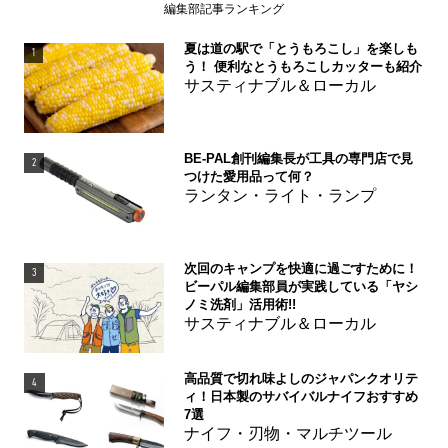
編集部記事ランキング
夏は道の駅で「とうもろこし」を楽しも
1
う！ 便利なとうもろこしカッターも紹介
サスティナブル＆ローカル
BE-PAL創刊編集長が工具の専門店で見
2
つけた愛用品って何？
ランタン・ライト・ランプ
次回のキャンプを快適に過ごすために！
3
ビーパル編集部員が実践している「ヤシ
ノミ洗剤」活用術!!
サスティナブル＆ローカル
高品質で切れ味よしのジャパンクオリテ
4
ィ！日本製のサバイバルナイフおすすめ
7選
ナイフ・刃物・マルチツール