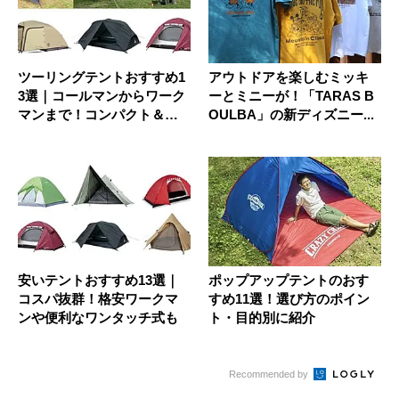
ツーリングテントおすすめ1
アウトドアを楽しむミッキ
3選｜コールマンからワーク
ーとミニーが！「TARAS B
マンまで！コンパクト＆軽
OULBA」の新ディズニー...
量モ...
安いテントおすすめ13選｜
ポップアップテントのおす
コスパ抜群！格安ワークマ
すめ11選！選び方のポイン
ンや便利なワンタッチ式も
ト・目的別に紹介
Recommended by