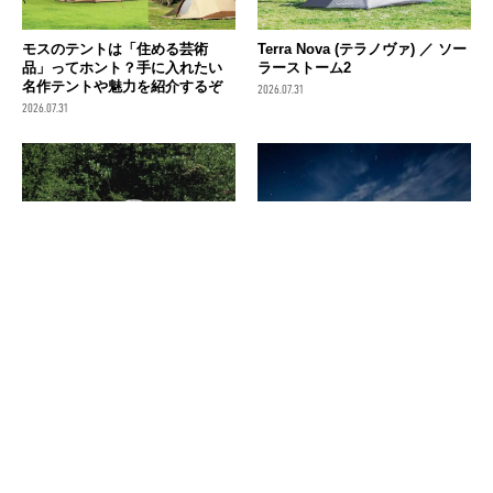
モスのテントは「住める芸術
Terra Nova (テラノヴァ) ／ ソー
品」ってホント？手に入れたい
ラーストーム2
名作テントや魅力を紹介するぞ
2026.07.31
2026.07.31
RIPEN (ライペン) ／ ライトエア
ゆったりくつろぐなら「ベルテ
ライズ2
ント」がおすすめ！失敗しない
選び方＆おすすめテントを紹介
2026.07.31
2026.07.29
消費税の価格表記について
記事内の価格は基本的に総額（税込）表記です。2021年3月以前の記事に関し
ては（税抜）表示の場合もあります。