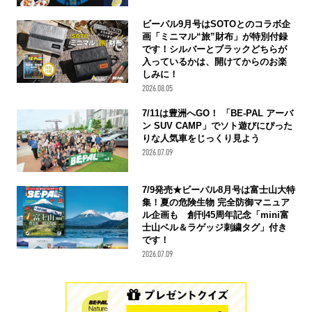
ビーパル9月号はSOTOとのコラボ企
画「ミニマル“旅”財布」が特別付録
です！シルバーとブラックどちらが
入っているかは、開けてからのお楽
しみに！
2026.08.05
7/11は豊洲へGO！ 「BE-PAL アーバ
ン SUV CAMP」でソト遊びにぴった
りな人気車をじっくり見よう
2026.07.09
7/9発売★ビーパル8月号は富士山大特
集！夏の危険生物 完全防御マニュア
ル企画も 創刊45周年記念「mini富
士山ベル＆ラゲッジ刺繍タグ」付き
です！
2026.07.09