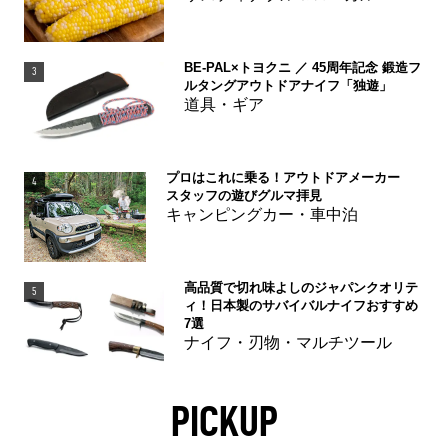
BE-PAL×トヨクニ ／ 45周年記念 鍛造フ
3
ルタングアウトドアナイフ「独遊」
道具・ギア
プロはこれに乗る！アウトドアメーカー
4
スタッフの遊びグルマ拝見
キャンピングカー・車中泊
高品質で切れ味よしのジャパンクオリテ
5
ィ！日本製のサバイバルナイフおすすめ
7選
ナイフ・刃物・マルチツール
PICKUP