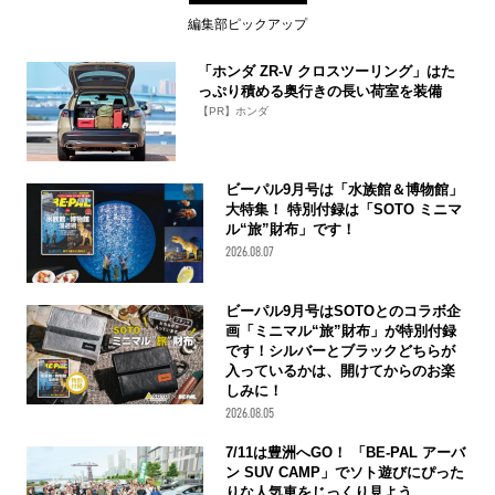
編集部ピックアップ
「ホンダ ZR-V クロスツーリング」はた
っぷり積める奥行きの長い荷室を装備
【PR】ホンダ
ビーパル9月号は「水族館＆博物館」
大特集！ 特別付録は「SOTO ミニマ
ル“旅”財布」です！
2026.08.07
ビーパル9月号はSOTOとのコラボ企
画「ミニマル“旅”財布」が特別付録
です！シルバーとブラックどちらが
入っているかは、開けてからのお楽
しみに！
2026.08.05
7/11は豊洲へGO！ 「BE-PAL アーバ
ン SUV CAMP」でソト遊びにぴった
りな人気車をじっくり見よう