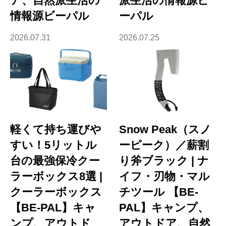
ア、自然派生活の
派生活の情報源ビ
情報源ビーパル
ーパル
2026.07.31
2026.07.25
軽くて持ち運びや
Snow Peak（スノ
すい！5リットル
ーピーク）／薪割
台の最強保冷クー
り斧ブラック | ナ
ラーボックス8選 |
イフ・刃物・マル
クーラーボックス
チツール 【BE-
【BE-PAL】キャ
PAL】キャンプ、
ンプ、アウトド
アウトドア、自然