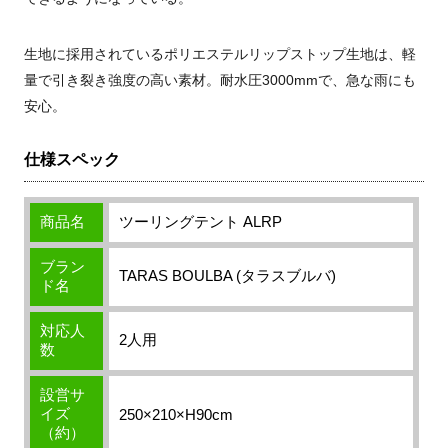
生地に採用されているポリエステルリップストップ生地は、軽
量で引き裂き強度の高い素材。耐水圧3000mmで、急な雨にも
安心。
仕様スペック
商品名
ツーリングテント ALRP
ブラン
TARAS BOULBA (タラスブルバ)
ド名
対応人
2人用
数
設営サ
イズ
250×210×H90cm
（約）