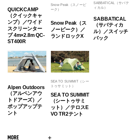
SABBATICAL（サバテ
Snow Peak（スノーピ
ィカル）
QUICKCAMP
ーク）
（クイックキャ
SABBATICAL
ンプ）／ワイド
Snow Peak（ス
（サバティカ
スクリーンター
ノーピーク）／
ル）／スイッチ
プ 4m×2.8m QC-
ランドロックX
バック
ST400R
SEA TO SUMMIT（シー
トゥサミット）
Alpen Outdoors
（アルペンアウ
SEA TO SUMMIT
トドアーズ）／
（シートゥサミ
ポップアップテ
ット）／テロスE
ント
VO TR2テント
MORE