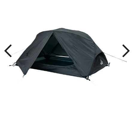
ト付
ブラ