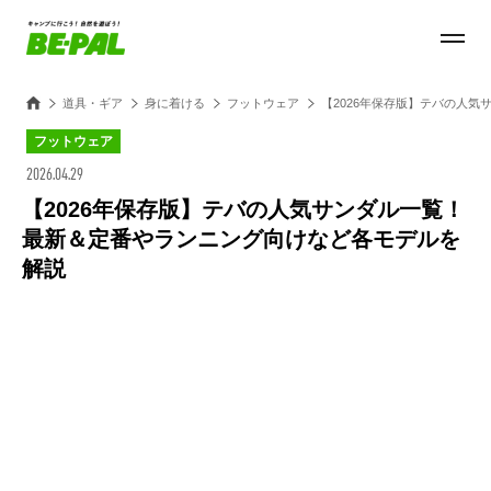
道具・ギア
身に着ける
フットウェア
【2026年保存版】テバの人
フットウェア
2026.04.29
【2026年保存版】テバの人気サンダル一覧！
最新＆定番やランニング向けなど各モデルを
解説
Loaded
:
28.84%
/
Unmute