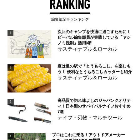
RANKING
編集部記事ランキング
次回のキャンプを快適に過ごすために！
1
ビーパル編集部員が実践している「ヤシ
ノミ洗剤」活用術!!
サスティナブル＆ローカル
夏は道の駅で「とうもろこし」を楽しも
2
う！ 便利なとうもろこしカッターも紹介
サスティナブル＆ローカル
高品質で切れ味よしのジャパンクオリテ
3
ィ！日本製のサバイバルナイフおすすめ
7選
ナイフ・刃物・マルチツール
プロはこれに乗る！アウトドアメーカー
4