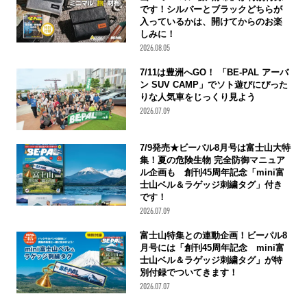
です！シルバーとブラックどちらが
入っているかは、開けてからのお楽
しみに！
2026.08.05
7/11は豊洲へGO！ 「BE-PAL アーバ
ン SUV CAMP」でソト遊びにぴった
りな人気車をじっくり見よう
2026.07.09
7/9発売★ビーパル8月号は富士山大特
集！夏の危険生物 完全防御マニュア
ル企画も 創刊45周年記念「mini富
士山ベル＆ラゲッジ刺繍タグ」付き
です！
2026.07.09
富士山特集との連動企画！ビーパル8
月号には「創刊45周年記念 mini富
士山ベル＆ラゲッジ刺繍タグ」が特
別付録でついてきます！
2026.07.07