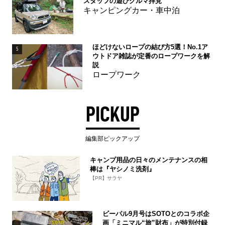
スタッフの遊びグルマ拝見
キャンピングカー・車中泊
ほどけないロープの結び方5選！No.1ア
5
ウトドア雑誌が定番のロープワークを解
説
ロープワーク
PICKUP
編集部ピックアップ
キャンプ用品の日々のメンテナンスの相
棒は『ヤシノミ洗剤』
【PR】サラヤ
ビーパル9月号はSOTOとのコラボ企
画「ミニマル“旅”財布」が特別付録