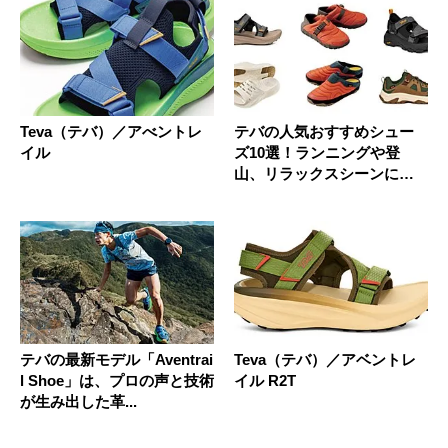
Teva（テバ）／アべントレ
テバの人気おすすめシュー
イル
ズ10選！ランニングや登
山、リラックスシーンに
も！
テバの最新モデル「Aventrai
Teva（テバ）／アベントレ
l Shoe」は、プロの声と技術
イル R2T
が生み出した革...