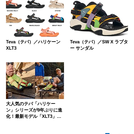
Teva（テバ）／ハリケーン
Teva（テバ）／SW X ラプタ
XLT3
ー サンダル
大人気のテバ「ハリケー
ン」シリーズが9年ぶりに進
化！最新モデル「XLT3」の
履き...