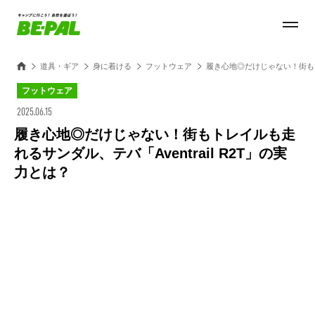
道具・ギア
身に着ける
フットウェア
履き心地◎だけじゃない！街もトレ
フットウェア
2025.06.15
履き心地◎だけじゃない！街もトレイルも走
れるサンダル、テバ「Aventrail R2T」の実
力とは？
Loaded
:
27.14%
/
Unmute