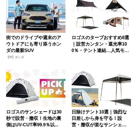
街でのドライブや週末のア
ロゴスのタープおすすめ8選
ウトドアにも寄り添うホン
｜設営カンタン・遮光率10
ダの最新SUV
0％・テント連結…人気モデ
ル...
【PR】ホンダ
ロゴスのサンシェードは30
日除けテント10選｜強烈な
秒で設営・撤収！生地の裏
日差しから身を守る！設
側はUV-CUT率99.9％以...
営・撤収が楽なサンシェー
ドテント...