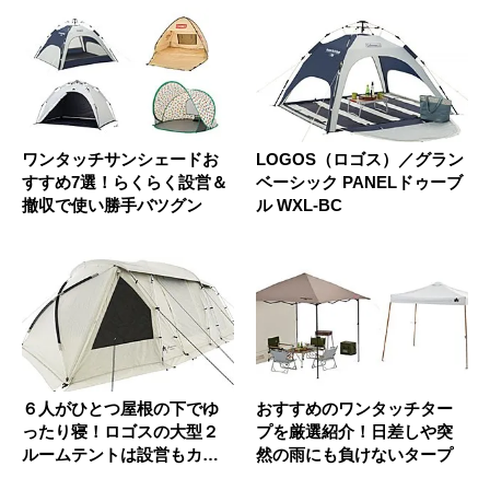
ワンタッチサンシェードお
LOGOS（ロゴス）／グラン
すすめ7選！らくらく設営＆
ベーシック PANELドゥーブ
撤収で使い勝手バツグン
ル WXL-BC
６人がひとつ屋根の下でゆ
おすすめのワンタッチター
ったり寝！ロゴスの大型２
プを厳選紹介！日差しや突
ルームテントは設営もカン
然の雨にも負けないタープ
タン