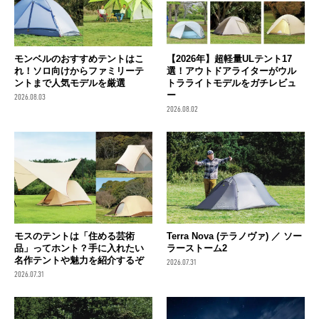
モンベルのおすすめテントはこ
【2026年】超軽量ULテント17
れ！ソロ向けからファミリーテ
選！アウトドアライターがウル
ントまで人気モデルを厳選
トラライトモデルをガチレビュ
ー
2026.08.03
2026.08.02
モスのテントは「住める芸術
Terra Nova (テラノヴァ) ／ ソー
品」ってホント？手に入れたい
ラーストーム2
名作テントや魅力を紹介するぞ
2026.07.31
2026.07.31