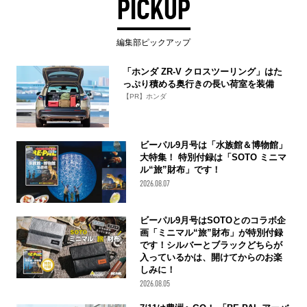
PICKUP
編集部ピックアップ
「ホンダ ZR-V クロスツーリング」はた
っぷり積める奥行きの長い荷室を装備
【PR】ホンダ
ビーパル9月号は「水族館＆博物館」
大特集！ 特別付録は「SOTO ミニマ
ル“旅”財布」です！
2026.08.07
ビーパル9月号はSOTOとのコラボ企
画「ミニマル“旅”財布」が特別付録
です！シルバーとブラックどちらが
入っているかは、開けてからのお楽
しみに！
2026.08.05