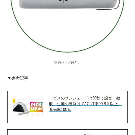
収納バッグ付き。
▼参考記事
ロゴスのサンシェードは30秒で設営・撤
収！生地の裏側はUV-CUT率99.9％以上、
遮光率100％