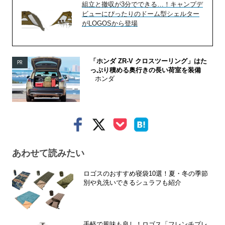
組立と撤収が3分でできる…！キャンプデ
ビューにぴったりのドーム型シェルター
がLOGOSから登場
「ホンダ ZR-V クロスツーリング」はた
PR
っぷり積める奥行きの長い荷室を装備
ホンダ
あわせて読みたい
ロゴスのおすすめ寝袋10選！夏・冬の季節
別や丸洗いできるシュラフも紹介
手軽で風味も良し！ロゴス「フレンチプレ