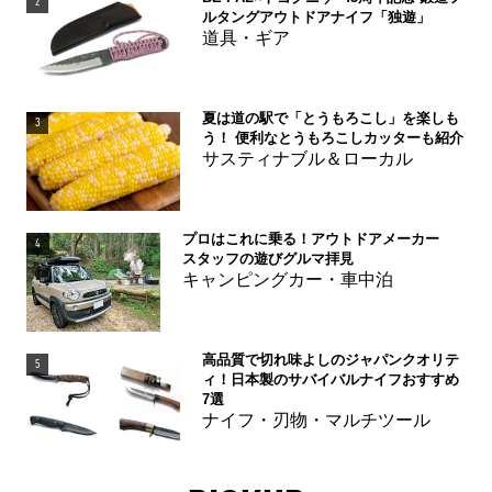
2
ルタングアウトドアナイフ「独遊」
道具・ギア
夏は道の駅で「とうもろこし」を楽しも
3
う！ 便利なとうもろこしカッターも紹介
サスティナブル＆ローカル
プロはこれに乗る！アウトドアメーカー
4
スタッフの遊びグルマ拝見
キャンピングカー・車中泊
高品質で切れ味よしのジャパンクオリテ
5
ィ！日本製のサバイバルナイフおすすめ
7選
ナイフ・刃物・マルチツール