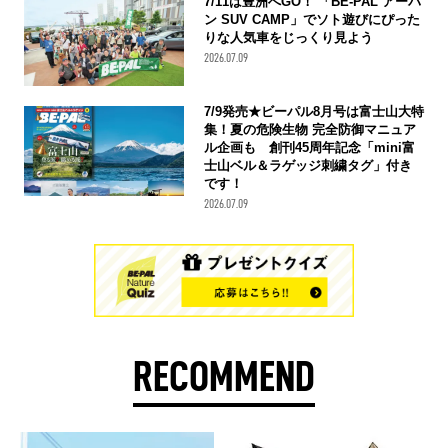
7/11は豊洲へGO！ 「BE-PAL アーバ
ン SUV CAMP」でソト遊びにぴった
りな人気車をじっくり見よう
2026.07.09
7/9発売★ビーパル8月号は富士山大特
集！夏の危険生物 完全防御マニュア
ル企画も 創刊45周年記念「mini富
士山ベル＆ラゲッジ刺繍タグ」付き
です！
2026.07.09
RECOMMEND