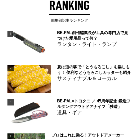
RANKING
編集部記事ランキング
BE-PAL創刊編集長が工具の専門店で見
1
つけた愛用品って何？
ランタン・ライト・ランプ
夏は道の駅で「とうもろこし」を楽しも
2
う！ 便利なとうもろこしカッターも紹介
サスティナブル＆ローカル
BE-PAL×トヨクニ ／ 45周年記念 鍛造フ
3
ルタングアウトドアナイフ「独遊」
道具・ギア
プロはこれに乗る！アウトドアメーカー
4