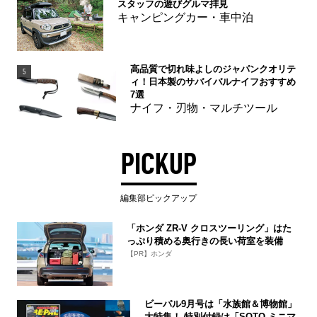
スタッフの遊びグルマ拝見
キャンピングカー・車中泊
高品質で切れ味よしのジャパンクオリテ
5
ィ！日本製のサバイバルナイフおすすめ
7選
ナイフ・刃物・マルチツール
PICKUP
編集部ピックアップ
「ホンダ ZR-V クロスツーリング」はた
っぷり積める奥行きの長い荷室を装備
【PR】ホンダ
ビーパル9月号は「水族館＆博物館」
大特集！ 特別付録は「SOTO ミニマ