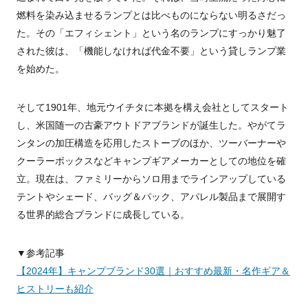
燃料を染み込ませるランプとは比べものにならない明るさだっ
た。その「エフィシェント」という名のランプにすっかり魅了
された彼は、「機能しなければ代金不要」という貸しランプ業
を始めた。
そして1901年、地元ウイチタに本拠を構え会社としてスタート
し、米国随一の古豪アウトドアブランドが誕生した。やがてラ
ンタンの加圧構造を応用したストーブのほか、ツーバーナーや
クーラーボックスなどキャンプギアメーカーとしての地位を確
立。現在は、ファミリーからソロ用までラインアップしている
テントやシェード、バッグ＆パック、アパレル製品まで展開す
る世界的総合ブランドに成長している。
▼参考記事
【2024年】キャンプブランド30選｜おすすめ最新・名作ギア＆
ヒストリーも紹介