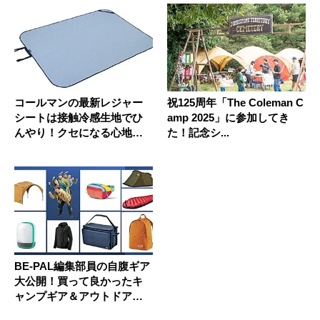
コールマンの最新レジャー
祝125周年「The Coleman C
シートは接触冷感生地でひ
amp 2025」に参加してき
んやり！クセになる心地よ
た！記念シ...
さ
BE-PAL編集部員の自腹ギア
大公開！買って良かったキ
ャンプギア＆アウトドア用
品...