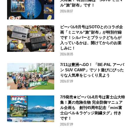
ル“旅”財布」です！
2026.08.07
ビーパル9月号はSOTOとのコラボ企
画「ミニマル“旅”財布」が特別付録
です！シルバーとブラックどちらが
入っているかは、開けてからのお楽
しみに！
2026.08.05
7/11は豊洲へGO！ 「BE-PAL アーバ
ン SUV CAMP」でソト遊びにぴった
りな人気車をじっくり見よう
2026.07.09
7/9発売★ビーパル8月号は富士山大特
集！夏の危険生物 完全防御マニュア
ル企画も 創刊45周年記念「mini富
士山ベル＆ラゲッジ刺繍タグ」付き
です！
2026.07.09