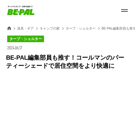
道具・ギア
キャンプの家
タープ・シェルター
BE-PAL編集部員
タープ・シェルター
2024.06.17
BE-PAL編集部員も推す！コールマンのパー
ティーシェードで居住空間をより快適に
Loaded
:
100.00%
/
Unmute