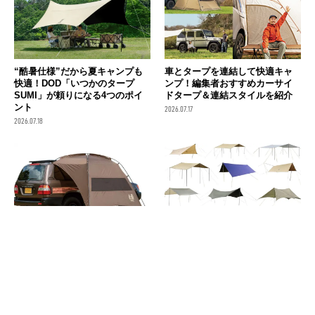
“酷暑仕様”だから夏キャンプも
車とタープを連結して快適キャ
快適！DOD「いつかのタープ
ンプ！編集者おすすめカーサイ
SUMI」が頼りになる4つのポイ
ドタープ＆連結スタイルを紹介
ント
2026.07.17
2026.07.18
ogawa（オガワ）／カーサイド
【2026夏Amazonプライムデ
タープAL-Ⅱ
ー】開放的で涼しいタープ９
選！ 人気の「ヘキサ」「レク
2026.07.13
タ」をサイズ順におすすめ
2026.07.10