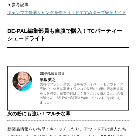
▼参考記事
キャンプで快適リビングを作ろう！おすすめタープ完全ガイド
BE-PAL編集部員も自腹で購入！TCパーティー
シェードライト
BE-PAL編集部員
早坂英之
愛称はブッシュ早坂。仕事もプライベートもアウトドア
三昧で、休日は家族＋ワンコで長野の山奥に行き田舎暮
らしを満喫。座右の銘はよく食べ、よく遊ぶこと。読者
の皆さん、BE-PALの誌面＆Web、イベントでお会いし
ましょう！
火の粉にも強い！マルチな幕
新製品情報をいち早くキャッチしたり、アウトドアの達人たち