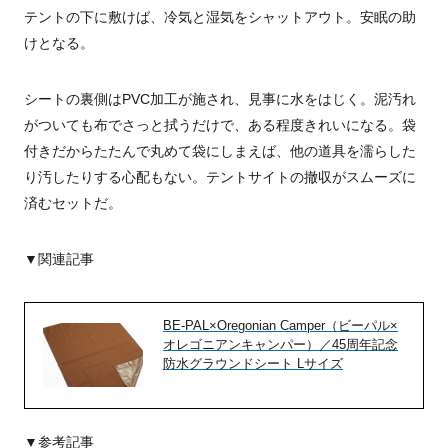
テントの下に敷けば、冷気と湿気をシャットアウト。安眠の助
けとなる。
シートの裏側はPVC加工が施され、見事に水をはじく。泥汚れ
がついても布でさっと拭うだけで、ある程度きれいになる。袋
付きだからたたんで丸めて袋にしまえば、他の道具を濡らした
り汚したりする心配もない。テントサイトの撤収がスムーズに
済むセットだ。
▼関連記事
BE-PAL×Oregonian Camper（ビーパル×
オレゴニアンキャンパー）／45周年記念
防水グラウンドシート Lサイズ
▼参考記事