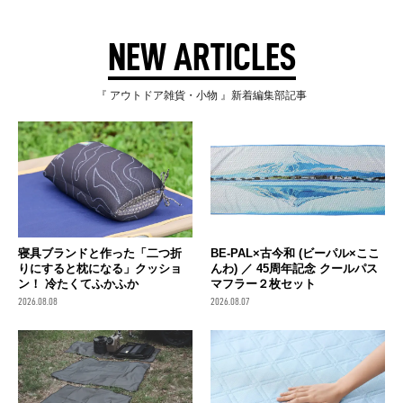
NEW ARTICLES
『 アウトドア雑貨・小物 』新着編集部記事
寝具ブランドと作った「二つ折
BE-PAL×古今和 (ビーパル×ここ
りにすると枕になる」クッショ
んわ) ／ 45周年記念 クールパス
ン！ 冷たくてふかふか
マフラー２枚セット
2026.08.08
2026.08.07