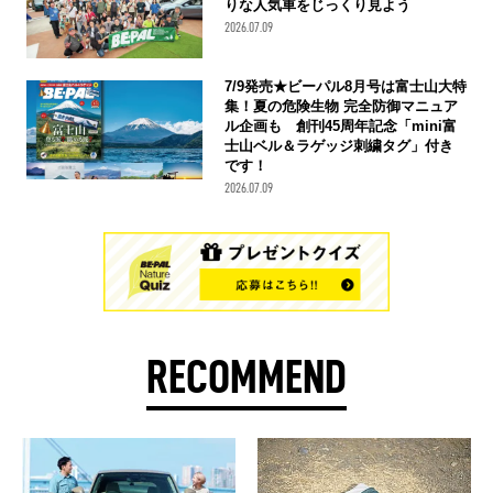
りな人気車をじっくり見よう
2026.07.09
7/9発売★ビーパル8月号は富士山大特
集！夏の危険生物 完全防御マニュア
ル企画も 創刊45周年記念「mini富
士山ベル＆ラゲッジ刺繍タグ」付き
です！
2026.07.09
RECOMMEND