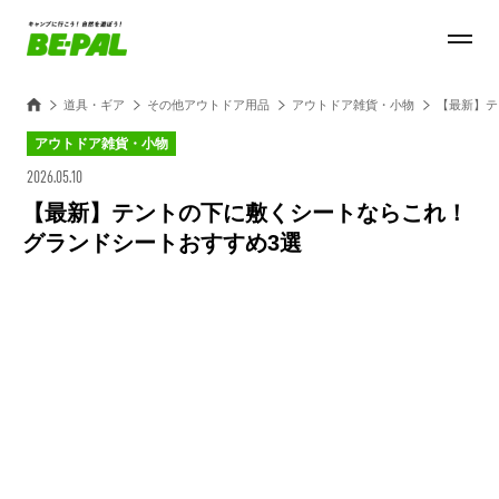
道具・ギア
その他アウトドア用品
アウトドア雑貨・小物
【最新】テ
アウトドア雑貨・小物
2026.05.10
【最新】テントの下に敷くシートならこれ！
グランドシートおすすめ3選
Loaded
:
28.84%
/
Unmute