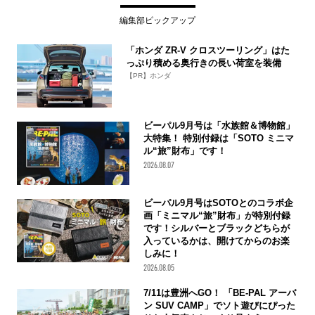
編集部ピックアップ
「ホンダ ZR-V クロスツーリング」はた
っぷり積める奥行きの長い荷室を装備
【PR】ホンダ
ビーパル9月号は「水族館＆博物館」
大特集！ 特別付録は「SOTO ミニマ
ル“旅”財布」です！
2026.08.07
ビーパル9月号はSOTOとのコラボ企
画「ミニマル“旅”財布」が特別付録
です！シルバーとブラックどちらが
入っているかは、開けてからのお楽
しみに！
2026.08.05
7/11は豊洲へGO！ 「BE-PAL アーバ
ン SUV CAMP」でソト遊びにぴった