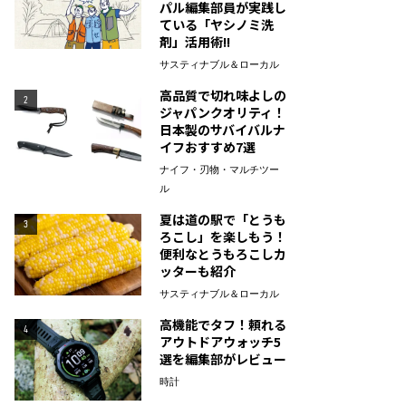
パル編集部員が実践し
ている「ヤシノミ洗
剤」活用術!!
サスティナブル＆ローカル
高品質で切れ味よしの
2
ジャパンクオリティ！
日本製のサバイバルナ
イフおすすめ7選
ナイフ・刃物・マルチツー
ル
夏は道の駅で「とうも
3
ろこし」を楽しもう！
便利なとうもろこしカ
ッターも紹介
サスティナブル＆ローカル
高機能でタフ！頼れる
4
アウトドアウォッチ5
選を編集部がレビュー
時計