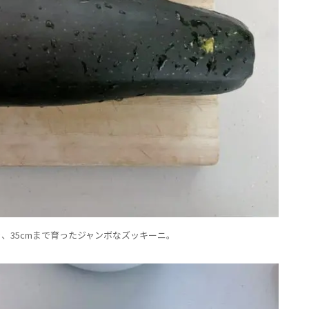
、35cmまで育ったジャンボなズッキーニ。