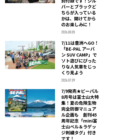
別付録です！シル
バーとブラックど
ちらが入っている
かは、開けてから
のお楽しみに！
2026.08.05
7/11は豊洲へGO！
「BE-PAL アーバ
ン SUV CAMP」で
ソト遊びにぴった
りな人気車をじっ
くり見よう
2026.07.09
7/9発売★ビーパル
8月号は富士山大特
集！夏の危険生物
完全防御マニュア
ル企画も 創刊45
周年記念「mini富
士山ベル＆ラゲッ
ジ刺繍タグ」付き
です！