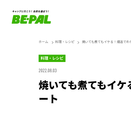
ホーム
料理・レシピ
焼いても煮てもイケる！畑活でわ
料理・レシピ
2022.08.03
焼いても煮てもイケ
ート
Loaded
:
44.11%
Unmute