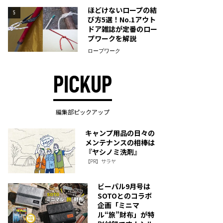
ほどけないロープの結
5
び方5選！No.1アウト
ドア雑誌が定番のロー
プワークを解説
ロープワーク
PICKUP
編集部ピックアップ
キャンプ用品の日々の
メンテナンスの相棒は
『ヤシノミ洗剤』
【PR】サラヤ
ビーパル9月号は
SOTOとのコラボ
企画「ミニマ
ル“旅”財布」が特