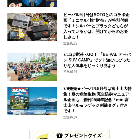
ビーパル9月号はSOTOとのコラボ企
画「ミニマル“旅”財布」が特別付録
です！シルバーとブラックどちらが
入っているかは、開けてからのお楽
しみに！
2026.08.05
7/11は豊洲へGO！ 「BE-PAL アーバ
ン SUV CAMP」でソト遊びにぴった
りな人気車をじっくり見よう
2026.07.09
7/9発売★ビーパル8月号は富士山大特
集！夏の危険生物 完全防御マニュア
ル企画も 創刊45周年記念「mini富
士山ベル＆ラゲッジ刺繍タグ」付き
です！
2026.07.09