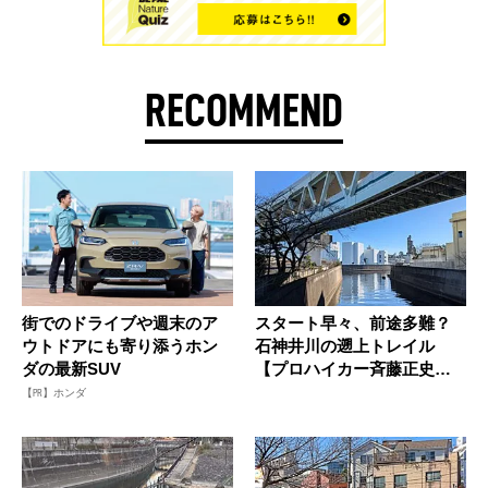
RECOMMEND
街でのドライブや週末のア
スタート早々、前途多難？
ウトドアにも寄り添うホン
石神井川の遡上トレイル
ダの最新SUV
【プロハイカー斉藤正史の
東京GRE...
【PR】ホンダ