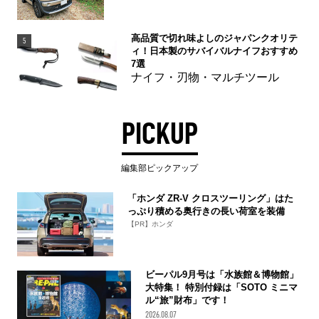
高品質で切れ味よしのジャパンクオリテ
5
ィ！日本製のサバイバルナイフおすすめ
7選
ナイフ・刃物・マルチツール
PICKUP
編集部ピックアップ
「ホンダ ZR-V クロスツーリング」はた
っぷり積める奥行きの長い荷室を装備
【PR】ホンダ
ビーパル9月号は「水族館＆博物館」
大特集！ 特別付録は「SOTO ミニマ
ル“旅”財布」です！
2026.08.07