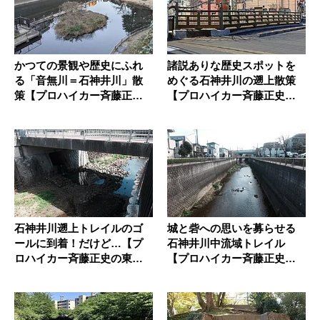
かつての景観や歴史にふれ
諸説ありな歴史スポットを
る「音無川＝石神井川」散
めぐる石神井川の遡上散策
策【プロハイカー斉藤正史
【プロハイカー斉藤正史の
の東京G...
東京GR...
石神井川遡上トレイルのゴ
城と砦への思いを募らせる
ールに到着！だけど…【プ
石神井川中流域トレイル
ロハイカー斉藤正史の東京G
【プロハイカー斉藤正史の
REE...
東京GRE...