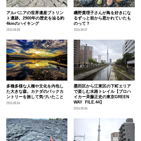
アルバニアの世界遺産ブトリン
磯野貴理子さんが鳥を好きにな
ト遺跡。2900年の歴史を辿る約
るずっと前から惹かれていたも
4kmのハイキング
のって？
2026.08.08
2026.08.07
多種多様な人種や文化を内包し
墨田区から江東区の下町エリア
た大きな森。カナダのバックカ
で楽しむ水路トレイル【プロハ
ントリーを旅して気づいたこと
イカー斉藤正史の東京GREEN
WAY FILE.44】
2026.08.06
2026.08.06