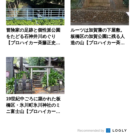
冒険家の足跡と個性派公園
ルーツは加賀藩の下屋敷。
をたどる石神井川めぐり
板橋区の加賀公園に残る人
【プロハイカー斉藤正史の
造の山【プロハイカー斉藤
東京GRE...
正史のT...
19世紀中ごろに築かれた板
橋区・氷川町氷川神社のミ
ニ富士山【プロハイカー斉
藤正史...
Recommended by