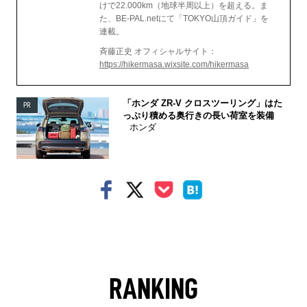
けで22.000km（地球半周以上）を超える。ま
た、BE-PAL.netにて「TOKYO山頂ガイド」を
連載。
斉藤正史 オフィシャルサイト：
https://hikermasa.wixsite.com/hikermasa
「ホンダ ZR-V クロスツーリング」はた
PR
っぷり積める奥行きの長い荷室を装備
ホンダ
RANKING