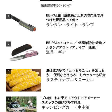
編集部記事ランキング
BE-PAL創刊編集長が工具の専門店で見
1
つけた愛用品って何？
ランタン・ライト・ランプ
BE-PAL×トヨクニ ／ 45周年記念 鍛造フ
2
ルタングアウトドアナイフ「独遊」
道具・ギア
夏は道の駅で「とうもろこし」を楽しも
3
う！ 便利なとうもろこしカッターも紹介
サスティナブル＆ローカル
プロはこれに乗る！アウトドアメーカー
4
スタッフの遊びグルマ拝見
キャンピングカー・車中泊