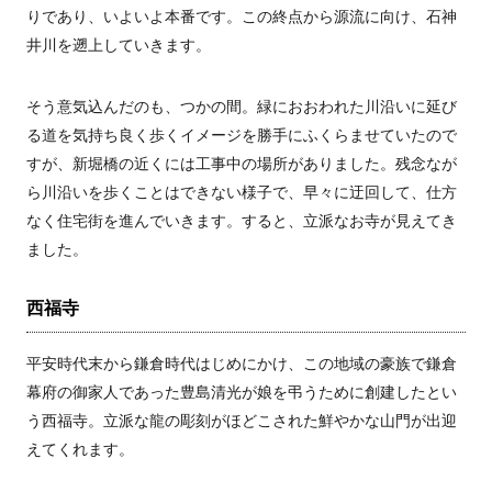
りであり、いよいよ本番です。この終点から源流に向け、石神
井川を遡上していきます。
そう意気込んだのも、つかの間。緑におおわれた川沿いに延び
る道を気持ち良く歩くイメージを勝手にふくらませていたので
すが、新堀橋の近くには工事中の場所がありました。残念なが
ら川沿いを歩くことはできない様子で、早々に迂回して、仕方
なく住宅街を進んでいきます。すると、立派なお寺が見えてき
ました。
西福寺
平安時代末から鎌倉時代はじめにかけ、この地域の豪族で鎌倉
幕府の御家人であった豊島清光が娘を弔うために創建したとい
う西福寺。立派な龍の彫刻がほどこされた鮮やかな山門が出迎
えてくれます。