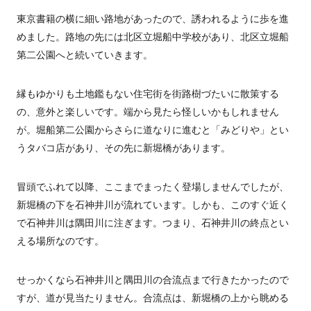
東京書籍の横に細い路地があったので、誘われるように歩を進
めました。路地の先には北区立堀船中学校があり、北区立堀船
第二公園へと続いていきます。
縁もゆかりも土地鑑もない住宅街を街路樹づたいに散策する
の、意外と楽しいです。端から見たら怪しいかもしれません
が。堀船第二公園からさらに道なりに進むと「みどりや」とい
うタバコ店があり、その先に新堀橋があります。
冒頭でふれて以降、ここまでまったく登場しませんでしたが、
新堀橋の下を石神井川が流れています。しかも、このすぐ近く
で石神井川は隅田川に注ぎます。つまり、石神井川の終点とい
える場所なのです。
せっかくなら石神井川と隅田川の合流点まで行きたかったので
すが、道が見当たりません。合流点は、新堀橋の上から眺める