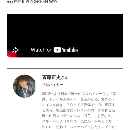
●石神井川終点GREEN WAY
斉藤正史
さん
プロハイカー
2012年より日本で唯一のプロハイカーとして活
動。トレイルカルチャー普及のため、海外のト
レイルを歩き、アウトドア媒体を中心に寄稿す
る傍ら、地元山形にトレイルのコースを作る活
動「山形ロングトレイル（YLT）」を行なう。
スルーハイク（単年で一気にルートを歩く方
法）にこだわり、スルーハイクしたトレイルだ