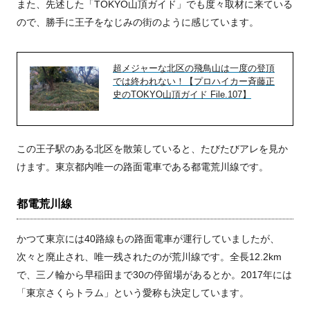
また、先述した「TOKYO山頂ガイド」でも度々取材に来ている
ので、勝手に王子をなじみの街のように感じています。
超メジャーな北区の飛鳥山は一度の登頂
では終われない！【プロハイカー斉藤正
史のTOKYO山頂ガイド File.107】
この王子駅のある北区を散策していると、たびたびアレを見か
けます。東京都内唯一の路面電車である都電荒川線です。
都電荒川線
かつて東京には40路線もの路面電車が運行していましたが、
次々と廃止され、唯一残されたのが荒川線です。全長12.2km
で、三ノ輪から早稲田まで30の停留場があるとか。2017年には
「東京さくらトラム」という愛称も決定しています。