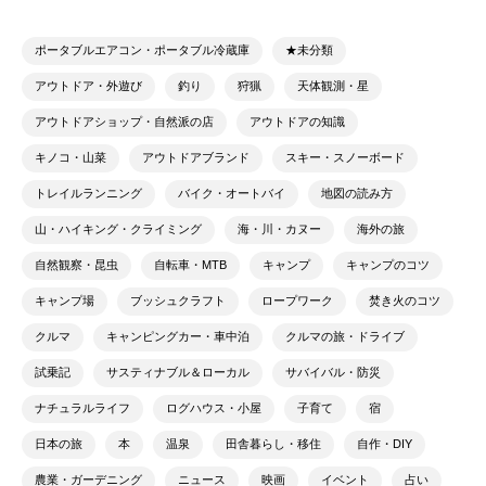
ポータブルエアコン・ポータブル冷蔵庫
★未分類
アウトドア・外遊び
釣り
狩猟
天体観測・星
アウトドアショップ・自然派の店
アウトドアの知識
キノコ・山菜
アウトドアブランド
スキー・スノーボード
トレイルランニング
バイク・オートバイ
地図の読み方
山・ハイキング・クライミング
海・川・カヌー
海外の旅
自然観察・昆虫
自転車・MTB
キャンプ
キャンプのコツ
キャンプ場
ブッシュクラフト
ロープワーク
焚き火のコツ
クルマ
キャンピングカー・車中泊
クルマの旅・ドライブ
試乗記
サスティナブル＆ローカル
サバイバル・防災
ナチュラルライフ
ログハウス・小屋
子育て
宿
日本の旅
本
温泉
田舎暮らし・移住
自作・DIY
農業・ガーデニング
ニュース
映画
イベント
占い