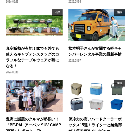
2026.08.08
2026.08.08
NEW
NEW
真空断熱が有能！家でも外でも
松本明子さんが奮闘する軽キャ
使えるキャプテンスタッグのカ
ンパーレンタル事業の最新事情
ラフルなテーブルウェアが気に
2026.08.07
なる！
2026.08.08
NEW
NEW
豊洲に話題のクルマが勢揃い！
保冷力の高いハードクーラーボ
「BE-PAL アーバン SUV CAMP
ックス15選！ライターと編集部
2026」レポート ②
が人気モデルをレビュー