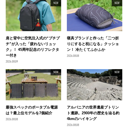
NEW
NEW
肩と背中に空気注入式の“プチプ
寝具ブランドと作った「二つ折
チ”が入った「疲れないリュッ
りにすると枕になる」クッショ
ク」！ 45周年記念のリフレクタ
ン！ 冷たくてふかふか
ー付き
2026.08.08
2026.08.09
NEW
NEW
最強スペックのポータブル電源
アルバニアの世界遺産ブトリン
は？最上位モデルを7個紹介
ト遺跡。2900年の歴史を辿る約
4kmのハイキング
2026.08.08
2026.08.08