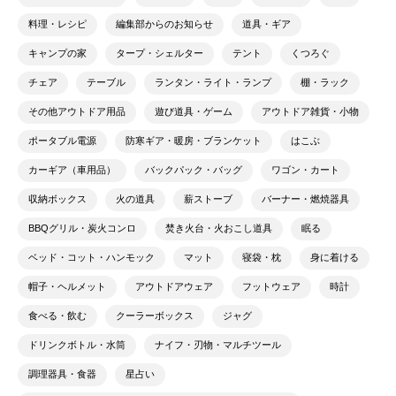
料理・レシピ
編集部からのお知らせ
道具・ギア
キャンプの家
タープ・シェルター
テント
くつろぐ
チェア
テーブル
ランタン・ライト・ランプ
棚・ラック
その他アウトドア用品
遊び道具・ゲーム
アウトドア雑貨・小物
ポータブル電源
防寒ギア・暖房・ブランケット
はこぶ
カーギア（車用品）
バックパック・バッグ
ワゴン・カート
収納ボックス
火の道具
薪ストーブ
バーナー・燃焼器具
BBQグリル・炭火コンロ
焚き火台・火おこし道具
眠る
ベッド・コット・ハンモック
マット
寝袋・枕
身に着ける
帽子・ヘルメット
アウトドアウェア
フットウェア
時計
食べる・飲む
クーラーボックス
ジャグ
ドリンクボトル・水筒
ナイフ・刃物・マルチツール
調理器具・食器
星占い