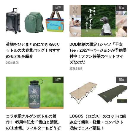
NEW
NEW
荷物をひとまとめにできる60リ
DOD恒例の限定Tシャツ「干支
ットルの大容量バッグ！おすす
Tee」2027年バージョンが予約受
めモデルを紹介
付中！ファン待望のペットサイ
ズなのだ
2026.08.08
2026.08.08
NEW
NEW
コラボ系ナルゲンボトルの傑
LOGOS（ロゴス）のコットは組
作！ 45周年記念「雪山と清流」
み立て簡単・軽量・コンパクト
の1L水筒。フィルターもどうぞ
収納でコスパ最強！