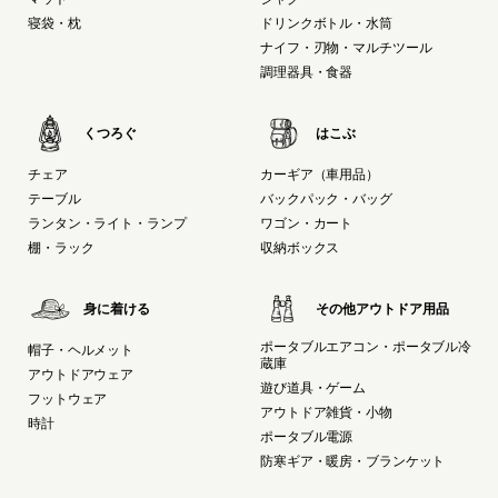
寝袋・枕
ドリンクボトル・水筒
ナイフ・刃物・マルチツール
調理器具・食器
くつろぐ
はこぶ
チェア
カーギア（車用品）
テーブル
バックパック・バッグ
ランタン・ライト・ランプ
ワゴン・カート
棚・ラック
収納ボックス
身に着ける
その他アウトドア用品
ポータブルエアコン・ポータブル冷
帽子・ヘルメット
蔵庫
アウトドアウェア
遊び道具・ゲーム
フットウェア
アウトドア雑貨・小物
時計
ポータブル電源
防寒ギア・暖房・ブランケット