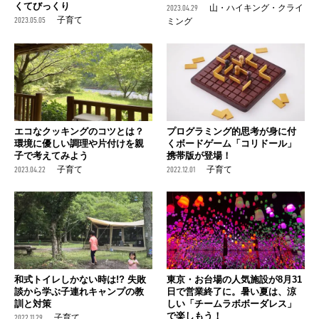
くてびっくり
2023.04.29
山・ハイキング・クライ
2023.05.05
子育て
ミング
エコなクッキングのコツとは？
プログラミング的思考が身に付
環境に優しい調理や片付けを親
くボードゲーム「コリドール」
子で考えてみよう
携帯版が登場！
2023.04.22
子育て
2022.12.01
子育て
和式トイレしかない時は!? 失敗
東京・お台場の人気施設が8月31
談から学ぶ子連れキャンプの教
日で営業終了に。暑い夏は、涼
訓と対策
しい「チームラボボーダレス」
で楽しもう！
2022.11.29
子育て