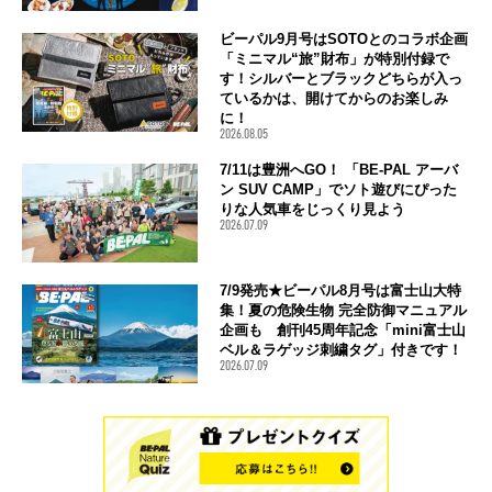
ビーパル9月号はSOTOとのコラボ企画
「ミニマル“旅”財布」が特別付録で
す！シルバーとブラックどちらが入っ
ているかは、開けてからのお楽しみ
に！
2026.08.05
7/11は豊洲へGO！ 「BE-PAL アーバ
ン SUV CAMP」でソト遊びにぴった
りな人気車をじっくり見よう
2026.07.09
7/9発売★ビーパル8月号は富士山大特
集！夏の危険生物 完全防御マニュアル
企画も 創刊45周年記念「mini富士山
ベル＆ラゲッジ刺繍タグ」付きです！
2026.07.09