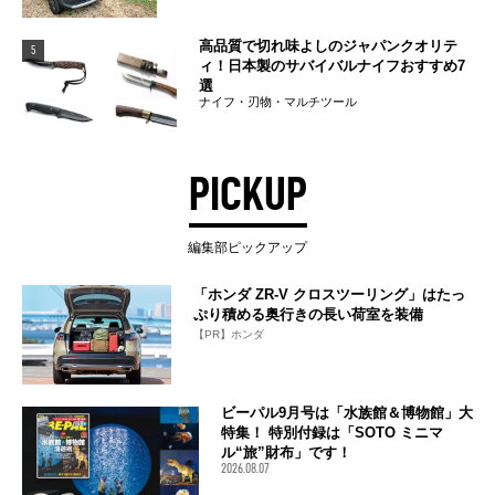
高品質で切れ味よしのジャパンクオリテ
5
ィ！日本製のサバイバルナイフおすすめ7
選
ナイフ・刃物・マルチツール
PICKUP
編集部ピックアップ
「ホンダ ZR-V クロスツーリング」はたっ
ぷり積める奥行きの長い荷室を装備
【PR】ホンダ
ビーパル9月号は「水族館＆博物館」大
特集！ 特別付録は「SOTO ミニマ
ル“旅”財布」です！
2026.08.07