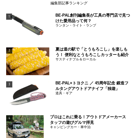
編集部記事ランキング
BE-PAL創刊編集長が工具の専門店で見つ
1
けた愛用品って何？
ランタン・ライト・ランプ
夏は道の駅で「とうもろこし」を楽しも
2
う！ 便利なとうもろこしカッターも紹介
サスティナブル＆ローカル
BE-PAL×トヨクニ ／ 45周年記念 鍛造フ
3
ルタングアウトドアナイフ「独遊」
道具・ギア
プロはこれに乗る！アウトドアメーカース
4
タッフの遊びグルマ拝見
キャンピングカー・車中泊