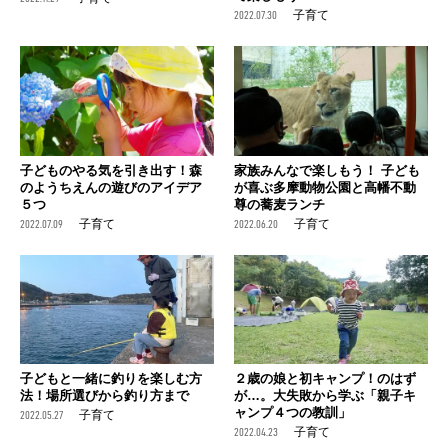
2022.07.30
子育て
子どものやる気を引き出す！森
家族みんなで楽しもう！ 子ども
のようちえんの遊びのアイデア
が喜ぶ多摩動物公園と高幡不動
５つ
尊の蕎麦ランチ
2022.07.09
子育て
2022.06.20
子育て
子どもと一緒に釣りを楽しむ方
２歳の娘と初キャンプ！のはず
法！場所選びから釣り方まで
が…。大失敗から学ぶ「親子キ
ャンプ４つの教訓」
2022.05.27
子育て
2022.04.23
子育て