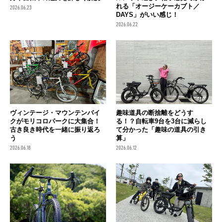
れる「オージーケーカブト／
2026.06.23
DAYS」がいい感じ！
2026.06.22
ヴィンテージ・マウンテンバイ
趣味道具の断捨離をどうす
クがモリコロパークに大集合！
る！？自転車9台を3台に減らし
古き良き時代を一緒に振り返ろ
て分かった「趣味の道具の引き
う
算」
2026.06.18
2026.06.12