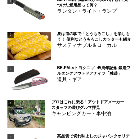
1
つけた愛用品って何？
ランタン・ライト・ランプ
夏は道の駅で「とうもろこし」を楽しも
2
う！ 便利なとうもろこしカッターも紹介
サスティナブル＆ローカル
BE-PAL×トヨクニ ／ 45周年記念 鍛造フ
3
ルタングアウトドアナイフ「独遊」
道具・ギア
プロはこれに乗る！アウトドアメーカー
4
スタッフの遊びグルマ拝見
キャンピングカー・車中泊
高品質で切れ味よしのジャパンクオリテ
5