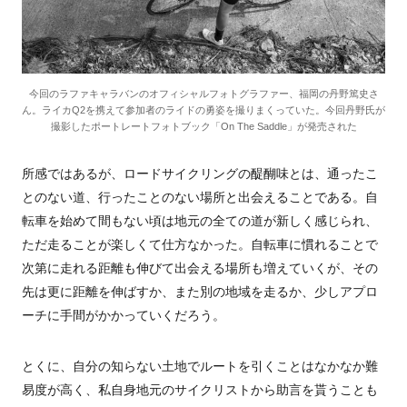
今回のラファキャラバンのオフィシャルフォトグラファー、福岡の丹野篤史さ
ん。ライカQ2を携えて参加者のライドの勇姿を撮りまくっていた。今回丹野氏が
撮影したポートレートフォトブック「On The Saddle」が発売された
所感ではあるが、ロードサイクリングの醍醐味とは、通ったこ
とのない道、行ったことのない場所と出会えることである。自
転車を始めて間もない頃は地元の全ての道が新しく感じられ、
ただ走ることが楽しくて仕方なかった。自転車に慣れることで
次第に走れる距離も伸びて出会える場所も増えていくが、その
先は更に距離を伸ばすか、また別の地域を走るか、少しアプロ
ーチに手間がかかっていくだろう。
とくに、自分の知らない土地でルートを引くことはなかなか難
易度が高く、私自身地元のサイクリストから助言を貰うことも