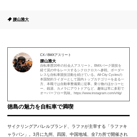
腰山雅大
CX / BMXアスリート
腰山雅大
自転車歴20年の社会人アスリート。BMXパーク競技を
経て泥の中をレースするシクロクロスへ参戦、ボーダー
レスな自転車競技活動を続けている。All-City Cyclesの
本国契約ライダーとして国内トップカテゴリーを走る一
方、本職では自動車整備業に従事。乗り物のほかコーヒ
ー、銭湯、カメラにアウトドアなど、趣味は常に多彩で
オーバーフロー気味。https://www.instagram.com/vhlg/
徳島の魅力を自転車で満喫
サイクリングアパレルブランド、ラファが主宰する「ラファキ
ャラバン」。3月に九州、四国、中国地域、全7カ所で開催され