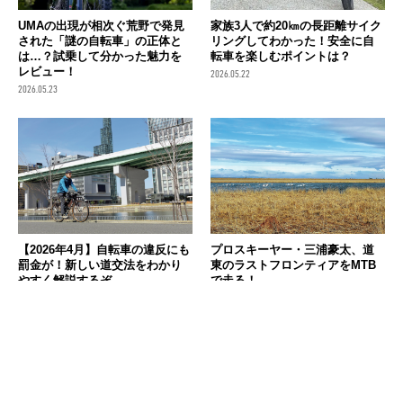
UMAの出現が相次ぐ荒野で発見
家族3人で約20㎞の長距離サイク
された「謎の自転車」の正体と
リングしてわかった！安全に自
は…？試乗して分かった魅力を
転車を楽しむポイントは？
レビュー！
2026.05.22
2026.05.23
【2026年4月】自転車の違反にも
プロスキーヤー・三浦豪太、道
罰金が！新しい道交法をわかり
東のラストフロンティアをMTB
やすく解説するぞ
で走る！
2026.04.27
2026.04.22
消費税の価格表記について
記事内の価格は基本的に総額（税込）表記です。2021年3月以前の記事に関し
ては（税抜）表示の場合もあります。