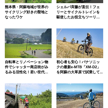
熊本県・阿蘇地域が世界の
シェルパ斉藤が直伝！フェ
サイクリング好きの聖地と
リーとサイクルトレインを
なったワケ
駆使したお役立ちツーリン
グ情報
自転車とリノベーション物
初心者も安心！パナソニッ
件でシャッター商店街がみ
クの最新e-MTB「XM-D2」
るみる活性化！若い世代が
を阿蘇の大草原で試乗して...
ジワリ増...