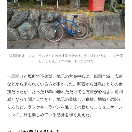
佐那河内村（さなごうちそん）の神社前で小休止。少し遅れた方もここで合流
し、こん先、２つのルートに分かれた
一旦開けた場所で小休憩。地元の方を中心に、四国全域、広島
などから来られている方が多かった。関西からは私ひとりの参
加だったが、たった150km離れただけでも方言が心地よい違和
感となって聞こえてきた。地元の美味しい食材、地域との関わ
り方など、ラファキャラバンを通じての新たなコミュニケーシ
ョンに、旅を楽しめている感覚を強く覚えた。