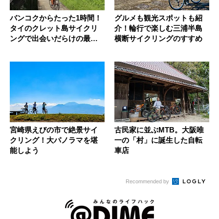
バンコクからたった1時間！
グルメも観光スポットも紹
タイのクレット島サイクリ
介！輪行で楽しむ三浦半島
ングで出会いだらけの最高
横断サイクリングのすすめ
体験を
宮崎県えびの市で絶景サイ
古民家に並ぶMTB。大阪唯
クリング！大パノラマを堪
一の「村」に誕生した自転
能しよう
車店
Recommended by