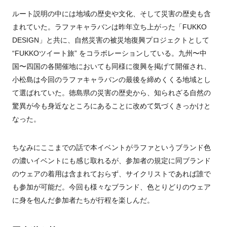
ルート説明の中には地域の歴史や文化、そして災害の歴史も含
まれていた。ラファキャラバンは昨年立ち上がった「FUKKO
DESIGN」と共に、自然災害の被災地復興プロジェクトとして
“FUKKOツイート旅” をコラボレーションしている。九州〜中
国〜四国の各開催地においても同様に復興を掲げて開催され、
小松島は今回のラファキャラバンの最後を締めくくる地域とし
て選ばれていた。徳島県の災害の歴史から、知られざる自然の
驚異が今も身近なところにあることに改めて気づくきっかけと
なった。
ちなみにここまでの話で本イベントがラファというブランド色
の濃いイベントにも感じ取れるが、参加者の規定に同ブランド
のウェアの着用は含まれておらず、サイクリストであれば誰で
も参加が可能だ。今回も様々なブランド、色とりどりのウェア
に身を包んだ参加者たちが行程を楽しんだ。