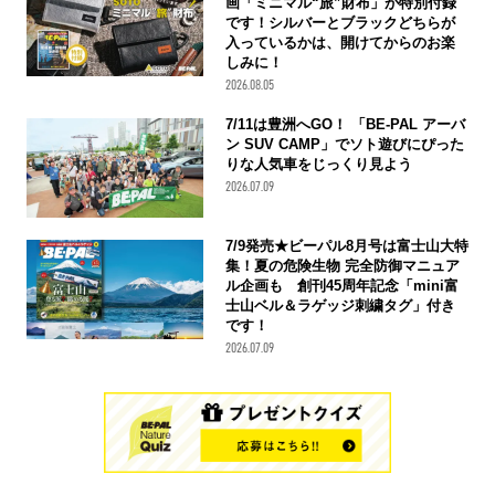
画「ミニマル“旅”財布」が特別付録
です！シルバーとブラックどちらが
入っているかは、開けてからのお楽
しみに！
2026.08.05
7/11は豊洲へGO！ 「BE-PAL アーバ
ン SUV CAMP」でソト遊びにぴった
りな人気車をじっくり見よう
2026.07.09
7/9発売★ビーパル8月号は富士山大特
集！夏の危険生物 完全防御マニュア
ル企画も 創刊45周年記念「mini富
士山ベル＆ラゲッジ刺繍タグ」付き
です！
2026.07.09