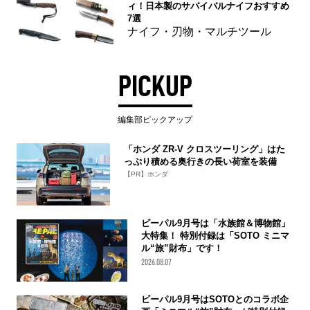
ィ！日本製のサバイバルナイフおすすめ
7選
ナイフ・刃物・マルチツール
PICKUP
編集部ピックアップ
「ホンダ ZR-V クロスツーリング」はた
っぷり積める奥行きの長い荷室を装備
【PR】ホンダ
ビーパル9月号は「水族館＆博物館」
大特集！ 特別付録は「SOTO ミニマ
ル“旅”財布」です！
2026.08.07
ビーパル9月号はSOTOとのコラボ企