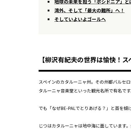
地球の未来を担う「ポシドニア」と
湾外、そして「最大の難所」へ！
そしていよいよゴールへ
【柳沢有紀夫の世界は愉快！ス
スペインのカタルーニャ州。その州都バルセロ
タルーニャ音楽堂といった観光名所で有名です
でも「なぜBE-PALでとりあげる？」と首を
じつはカタルーニャは地中海に面しています。