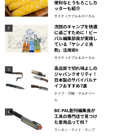
便利なとうもろこしカ
ッターも紹介
サスティナブル＆ローカル
次回のキャンプを快適
2
に過ごすために！ビー
パル編集部員が実践し
ている「ヤシノミ洗
剤」活用術!!
サスティナブル＆ローカル
高品質で切れ味よしの
3
ジャパンクオリティ！
日本製のサバイバルナ
イフおすすめ7選
ナイフ・刃物・マルチツー
ル
BE-PAL創刊編集長が
4
工具の専門店で見つけ
た愛用品って何？
ランタン・ライト・ランプ