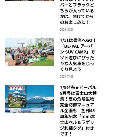
バーとブラックど
ちらが入っている
かは、開けてから
のお楽しみに！
2026.08.05
7/11は豊洲へGO！
「BE-PAL アーバ
ン SUV CAMP」で
ソト遊びにぴった
りな人気車をじっ
くり見よう
2026.07.09
7/9発売★ビーパル
8月号は富士山大特
集！夏の危険生物
完全防御マニュア
ル企画も 創刊45
周年記念「mini富
士山ベル＆ラゲッ
ジ刺繍タグ」付き
です！