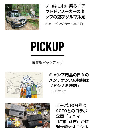
プロはこれに乗る！ア
5
ウトドアメーカースタ
ッフの遊びグルマ拝見
キャンピングカー・車中泊
PICKUP
編集部ピックアップ
キャンプ用品の日々の
メンテナンスの相棒は
『ヤシノミ洗剤』
【PR】サラヤ
ビーパル9月号は
SOTOとのコラボ
企画「ミニマ
ル“旅”財布」が特
別付録です！シル